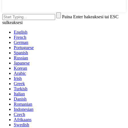
Paina Enter hakeaksesi tai ESC
sulkeaksesi
English
French
German
Portuguese
Spanish
Russian
Japanese
Korean
Arabic
Irish
Greek
Turkish
Italian
Danish
Romanian
Indonesian
Czech
Afrikaans
Swedish