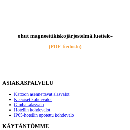
ohut magneettikiskojärjestelmä.luettelo-
(PDF-tiedosto)
ASIAKASPALVELU
Kattoon asennettavat alasvalot
Klassiset kohdevalot
Gimbal-alasvalo
Hotellin kohdevalot
IP65-hotellin upotettu kohdevalo
KÄYTÄNTÖMME