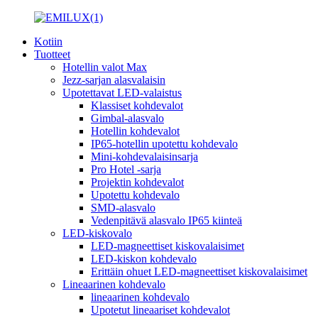
Kotiin
Tuotteet
Hotellin valot Max
Jezz-sarjan alasvalaisin
Upotettavat LED-valaistus
Klassiset kohdevalot
Gimbal-alasvalo
Hotellin kohdevalot
IP65-hotellin upotettu kohdevalo
Mini-kohdevalaisinsarja
Pro Hotel -sarja
Projektin kohdevalot
Upotettu kohdevalo
SMD-alasvalo
Vedenpitävä alasvalo IP65 kiinteä
LED-kiskovalo
LED-magneettiset kiskovalaisimet
LED-kiskon kohdevalo
Erittäin ohuet LED-magneettiset kiskovalaisimet
Lineaarinen kohdevalo
lineaarinen kohdevalo
Upotetut lineaariset kohdevalot