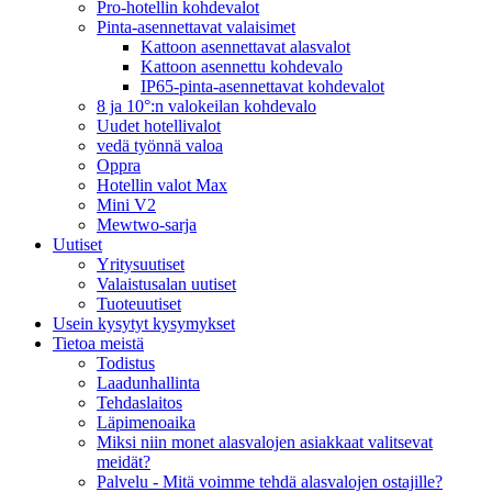
Pro-hotellin kohdevalot
Pinta-asennettavat valaisimet
Kattoon asennettavat alasvalot
Kattoon asennettu kohdevalo
IP65-pinta-asennettavat kohdevalot
8 ja 10°:n valokeilan kohdevalo
Uudet hotellivalot
vedä työnnä valoa
Oppra
Hotellin valot Max
Mini V2
Mewtwo-sarja
Uutiset
Yritysuutiset
Valaistusalan uutiset
Tuoteuutiset
Usein kysytyt kysymykset
Tietoa meistä
Todistus
Laadunhallinta
Tehdaslaitos
Läpimenoaika
Miksi niin monet alasvalojen asiakkaat valitsevat
meidät?
Palvelu - Mitä voimme tehdä alasvalojen ostajille?