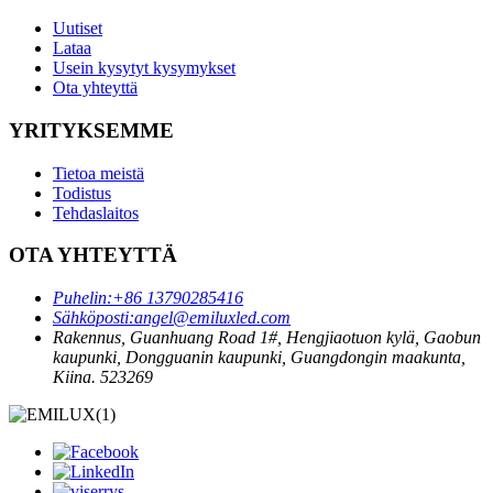
Uutiset
Lataa
Usein kysytyt kysymykset
Ota yhteyttä
YRITYKSEMME
Tietoa meistä
Todistus
Tehdaslaitos
OTA YHTEYTTÄ
Puhelin:
+86 13790285416
Sähköposti:
angel@emiluxled.com
Rakennus, Guanhuang Road 1#, Hengjiaotuon kylä, Gaobun
kaupunki, Dongguanin kaupunki, Guangdongin maakunta,
Kiina. 523269