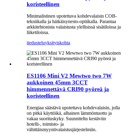
koristeellinen
Minimalistinen upotettava kohdevalaisin COB-
tekniikalla ja häikäisynesto-optiikalla. Parantaa
arkkitehtonista valaistusta ylellisissä sisätiloissa ja
liiketiloissa.
tiedustelu
yksityiskohta
ES1106 Mini V2 Mewtwo two 7W
aukkoinen 45mm 3CCT
himmennettävä CRI90 pyöreä ja
koristeellinen
Energiaa säästävä upotettava kohdevalaisin, jolla
on pitkä käyttöikä, alhainen lämmöntuotto ja
vakaa suorituskyky. Suunniteltu kestäviin
hotelli-, toimisto- ja
vähittäismyyntivalaistusjärjestelmiin.