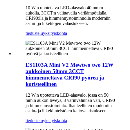
10 W:n upotettava LED-alasvalo 40 mm:n
aukolla, 3CCT:n valittavalla värilämpötilalla,
CRI90:llä ja himmennystoiminnolla moderniin
asuin- ja liiketilojen valaistukseen.
tiedustelu
yksityiskohta
ES1103A Mini V2 Mewtwo two 12W
aukkoinen 50mm 3CCT
himmennettävä CRI90 pyöreä ja
koristeellinen
12 W:n upotettava LED-alasvalo, jossa on 50
mm:n aukon leveys, 3 värinvalinnan väri, CRI90
ja himmennystoiminto. Ihanteellinen moderniin
asuin- ja liikekiinteistöjen kattovalaistukseen.
tiedustelu
yksityiskohta