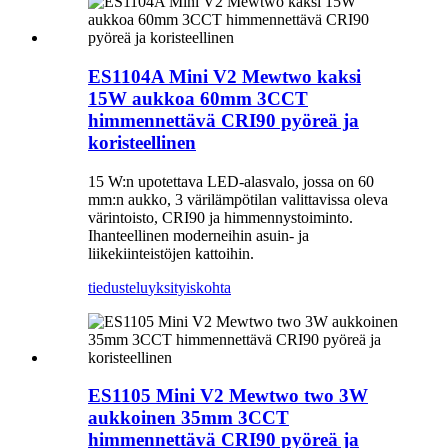
ES1104A Mini V2 Mewtwo kaksi
15W aukkoa 60mm 3CCT
himmennettävä CRI90 pyöreä ja
koristeellinen
15 W:n upotettava LED-alasvalo, jossa on 60
mm:n aukko, 3 värilämpötilan valittavissa oleva
värintoisto, CRI90 ja himmennystoiminto.
Ihanteellinen moderneihin asuin- ja
liikekiinteistöjen kattoihin.
tiedustelu
yksityiskohta
ES1105 Mini V2 Mewtwo two 3W
aukkoinen 35mm 3CCT
himmennettävä CRI90 pyöreä ja