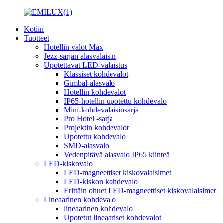
Kotiin
Tuotteet
Hotellin valot Max
Jezz-sarjan alasvalaisin
Upotettavat LED-valaistus
Klassiset kohdevalot
Gimbal-alasvalo
Hotellin kohdevalot
IP65-hotellin upotettu kohdevalo
Mini-kohdevalaisinsarja
Pro Hotel -sarja
Projektin kohdevalot
Upotettu kohdevalo
SMD-alasvalo
Vedenpitävä alasvalo IP65 kiinteä
LED-kiskovalo
LED-magneettiset kiskovalaisimet
LED-kiskon kohdevalo
Erittäin ohuet LED-magneettiset kiskovalaisimet
Lineaarinen kohdevalo
lineaarinen kohdevalo
Upotetut lineaariset kohdevalot