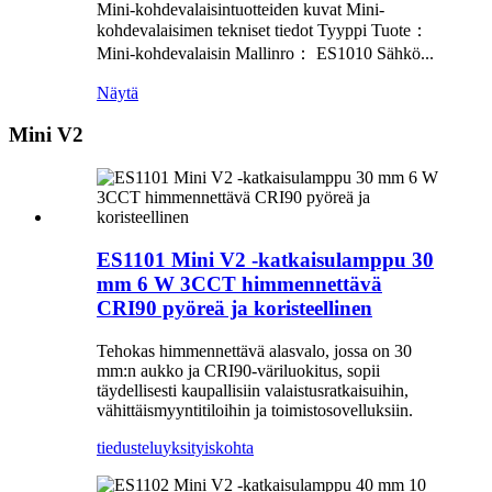
Mini-kohdevalaisintuotteiden kuvat Mini-
kohdevalaisimen tekniset tiedot Tyyppi Tuote：
Mini-kohdevalaisin Mallinro： ES1010 Sähkö...
Näytä
Mini V2
ES1101 Mini V2 -katkaisulamppu 30
mm 6 W 3CCT himmennettävä
CRI90 pyöreä ja koristeellinen
Tehokas himmennettävä alasvalo, jossa on 30
mm:n aukko ja CRI90-väriluokitus, sopii
täydellisesti kaupallisiin valaistusratkaisuihin,
vähittäismyyntitiloihin ja toimistosovelluksiin.
tiedustelu
yksityiskohta