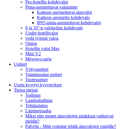
Pro-hotellin kohdevalot
Pinta-asennettavat valaisimet
Kattoon asennettavat alasvalot
Kattoon asennettu kohdevalo
IP65-pinta-asennettavat kohdevalot
8 ja 10°:n valokeilan kohdevalo
Uudet hotellivalot
vedä työnnä valoa
Oppra
Hotellin valot Max
Mini V2
Mewtwo-sarja
Uutiset
Yritysuutiset
Valaistusalan uutiset
Tuoteuutiset
Usein kysytyt kysymykset
Tietoa meistä
Todistus
Laadunhallinta
Tehdaslaitos
Läpimenoaika
Miksi niin monet alasvalojen asiakkaat valitsevat
meidät?
Palvelu - Mitä voimme tehdä alasvalojen ostajille?