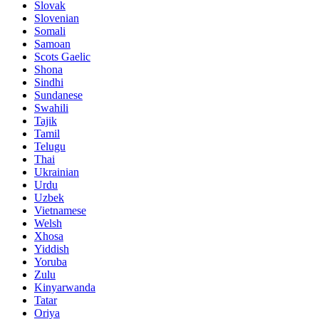
Slovak
Slovenian
Somali
Samoan
Scots Gaelic
Shona
Sindhi
Sundanese
Swahili
Tajik
Tamil
Telugu
Thai
Ukrainian
Urdu
Uzbek
Vietnamese
Welsh
Xhosa
Yiddish
Yoruba
Zulu
Kinyarwanda
Tatar
Oriya