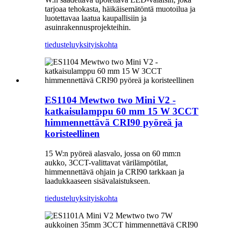
tarjoaa tehokasta, häikäisemätöntä muotoilua ja
luotettavaa laatua kaupallisiin ja
asuinrakennusprojekteihin.
tiedustelu
yksityiskohta
ES1104 Mewtwo two Mini V2 -
katkaisulamppu 60 mm 15 W 3CCT
himmennettävä CRI90 pyöreä ja
koristeellinen
15 W:n pyöreä alasvalo, jossa on 60 mm:n
aukko, 3CCT-valittavat värilämpötilat,
himmennettävä ohjain ja CRI90 tarkkaan ja
laadukkaaseen sisävalaistukseen.
tiedustelu
yksityiskohta