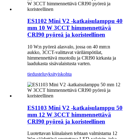
ES1102 Mini V2 -katkaisulamppu 40
mm 10 W 3CCT himmennettävä
CRI90 pyöreä ja koristeellinen
10 W:n pyöreä alasvalo, jossa on 40 mm:n
aukko, 3CCT-valittavat värilämpötilat,
himmennettävä muotoilu ja CRI90 kirkasta ja
laadukasta sisävalaistusta varten.
tiedustelu
yksityiskohta
ES1103 Mini V2 -katkaisulamppu 50
mm 12 W 3CCT himmennettävä
CRI90 pyöreä ja koristeellinen
Luotettavan kiinalaisen tehtaan valmistama 12
W:n säädettävä upotettava LED-valaisin, joka