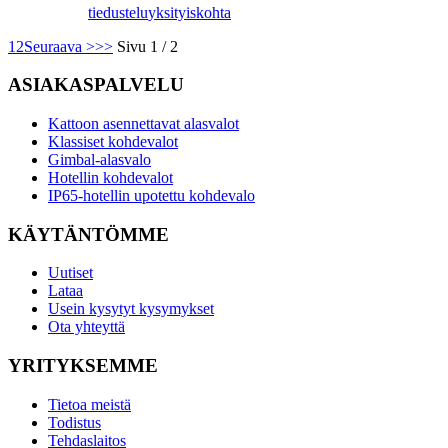
tiedustelu
yksityiskohta
1
2
Seuraava >
>>
Sivu 1 / 2
ASIAKASPALVELU
Kattoon asennettavat alasvalot
Klassiset kohdevalot
Gimbal-alasvalo
Hotellin kohdevalot
IP65-hotellin upotettu kohdevalo
KÄYTÄNTÖMME
Uutiset
Lataa
Usein kysytyt kysymykset
Ota yhteyttä
YRITYKSEMME
Tietoa meistä
Todistus
Tehdaslaitos