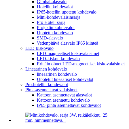
Gimbal-alasvalo
Hotellin kohdevalot
IP65-hotellin upotettu kohdevalo
Mini-kohdevalaisinsarja
Pro Hotel -sarja
Projektin kohdevalot
Upotettu kohdevalo
SMD-alasvalo
Vedenpitävä alasvalo IP65 kiinteä
LED-kiskovalo
LED-magneettiset kiskovalaisimet
LED-kiskon kohdevalo
Erittäin ohuet LED-magneettiset kiskovalaisimet
Lineaarinen kohdevalo
lineaarinen kohdevalo
Upotetut lineaariset kohdevalot
Pro-hotellin kohdevalot
Pinta-asennettavat valaisimet
Kattoon asennettavat alasvalot
Kattoon asennettu kohdevalo
IP65-pinta-asennettavat kohdevalot