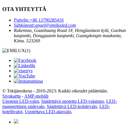
OTA YHTEYTTÄ
Puhelin:
+86 13790285416
Sähköposti:
angel@emiluxled.com
Rakennus, Guanhuang Road 1#, Hengjiaotuon kylä, Gaobun
kaupunki, Dongguanin kaupunki, Guangdongin maakunta,
Kiina. 523269
© Tekijänoikeus - 2010-2023: Kaikki oikeudet pidätetään.
Sivukartta
-
AMP-mobiili
Upotetut LED-valot
,
Säädettävä upotettu LED-valaistus
,
LED-
magneettinen raidevalo
,
Säädettävä LED-kohdevalo
,
LED-
hotellivalot
,
Upotettava LED-alasvalo
,