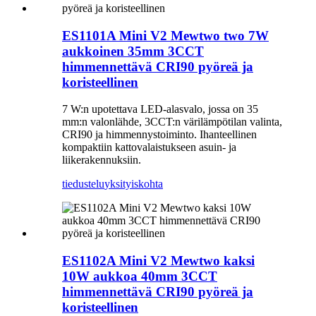
ES1101A Mini V2 Mewtwo two 7W
aukkoinen 35mm 3CCT
himmennettävä CRI90 pyöreä ja
koristeellinen
7 W:n upotettava LED-alasvalo, jossa on 35
mm:n valonlähde, 3CCT:n värilämpötilan valinta,
CRI90 ja himmennystoiminto. Ihanteellinen
kompaktiin kattovalaistukseen asuin- ja
liikerakennuksiin.
tiedustelu
yksityiskohta
ES1102A Mini V2 Mewtwo kaksi
10W aukkoa 40mm 3CCT
himmennettävä CRI90 pyöreä ja
koristeellinen