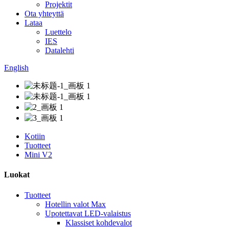
Projektit
Ota yhteyttä
Lataa
Luettelo
IES
Datalehti
English
Kotiin
Tuotteet
Mini V2
Luokat
Tuotteet
Hotellin valot Max
Upotettavat LED-valaistus
Klassiset kohdevalot