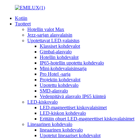
Kotiin
Tuotteet
Hotellin valot Max
Jezz-sarjan alasvalaisin
Upotettavat LED-valaistus
Klassiset kohdevalot
Gimbal-alasvalo
Hotellin kohdevalot
IP65-hotellin upotettu kohdevalo
Mini-kohdevalaisinsarja
Pro Hotel -sarja
Projektin kohdevalot
Upotettu kohdevalo
SMD-alasvalo
Vedenpitävä alasvalo IP65 kiinteä
LED-kiskovalo
LED-magneettiset kiskovalaisimet
LED-kiskon kohdevalo
Erittäin ohuet LED-magneettiset kiskovalaisimet
Lineaarinen kohdevalo
lineaarinen kohdevalo
Upotetut lineaariset kohdevalot