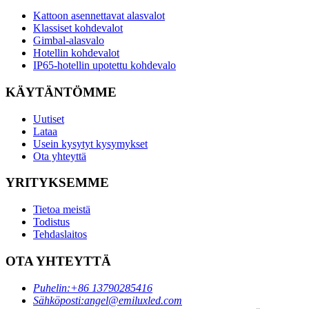
Kattoon asennettavat alasvalot
Klassiset kohdevalot
Gimbal-alasvalo
Hotellin kohdevalot
IP65-hotellin upotettu kohdevalo
KÄYTÄNTÖMME
Uutiset
Lataa
Usein kysytyt kysymykset
Ota yhteyttä
YRITYKSEMME
Tietoa meistä
Todistus
Tehdaslaitos
OTA YHTEYTTÄ
Puhelin:
+86 13790285416
Sähköposti:
angel@emiluxled.com