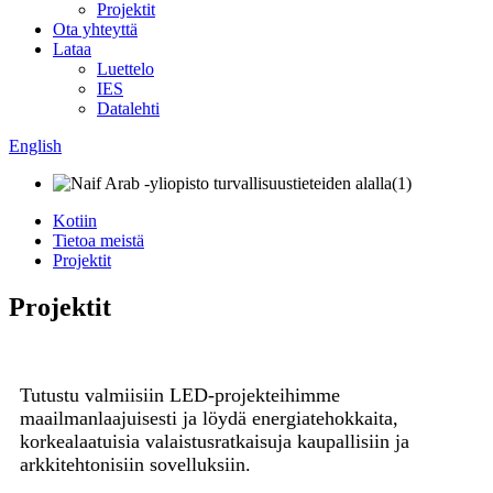
Projektit
Ota yhteyttä
Lataa
Luettelo
IES
Datalehti
English
Kotiin
Tietoa meistä
Projektit
Projektit
Tutustu valmiisiin LED-projekteihimme
maailmanlaajuisesti ja löydä energiatehokkaita,
korkealaatuisia valaistusratkaisuja kaupallisiin ja
arkkitehtonisiin sovelluksiin.