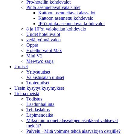
Pro-hotellin kohdevalot
Pinta-asennettavat valaisimet
Kattoon asennettavat alasvalot
Kattoon asennettu kohdevalo
IP65-pinta-asennettavat kohdevalot
8 ja 10°:n valokeilan kohdevalo
Uudet hotellivalot
vedä työnnä valoa
Oppra
Hotellin valot Max
Mini V2
Mewtwo-sarja
Uutiset
Yritysuutiset
Valaistusalan uutiset
Tuoteuutiset
Usein kysytyt kysymykset
Tietoa meistä
Todistus
Laadunhallinta
Tehdaslaitos
Läpimenoaika
Miksi niin monet alasvalojen asiakkaat valitsevat
meidät?
Palvelu - Mitä voimme tehdä alasvalojen ostajille?