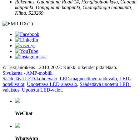
Rakennus, Guanhuang Road 1#, Hengjiaotuon kylä, Gaobun
kaupunki, Dongguanin kaupunki, Guangdongin maakunta,
Kiina. 523269
© Tekijänoikeus - 2010-2023: Kaikki oikeudet pidätetään.
Sivukartta
-
AMP-mobiili
Säädettävä LED-kohdevalo
,
LED-magneettinen raidevalo
,
LED-
hotellivalot
,
Upotettava LED-alasvalo
,
Säädettävä upotettu LED-
valaistus
,
Upotetut LED-valot
,
WeChat
WhatsApp