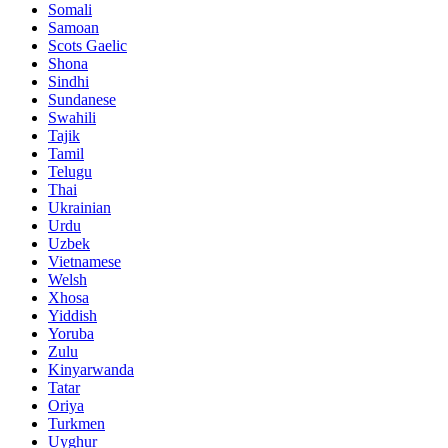
Somali
Samoan
Scots Gaelic
Shona
Sindhi
Sundanese
Swahili
Tajik
Tamil
Telugu
Thai
Ukrainian
Urdu
Uzbek
Vietnamese
Welsh
Xhosa
Yiddish
Yoruba
Zulu
Kinyarwanda
Tatar
Oriya
Turkmen
Uyghur