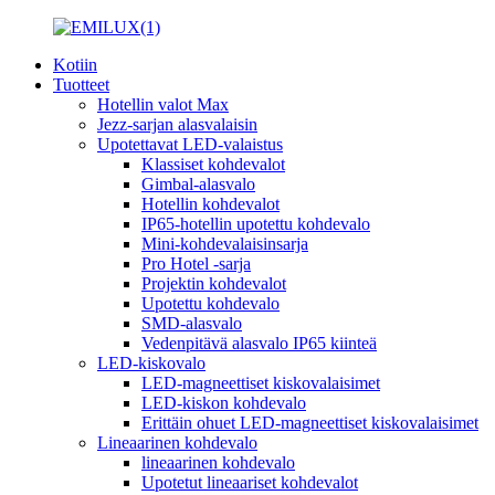
Kotiin
Tuotteet
Hotellin valot Max
Jezz-sarjan alasvalaisin
Upotettavat LED-valaistus
Klassiset kohdevalot
Gimbal-alasvalo
Hotellin kohdevalot
IP65-hotellin upotettu kohdevalo
Mini-kohdevalaisinsarja
Pro Hotel -sarja
Projektin kohdevalot
Upotettu kohdevalo
SMD-alasvalo
Vedenpitävä alasvalo IP65 kiinteä
LED-kiskovalo
LED-magneettiset kiskovalaisimet
LED-kiskon kohdevalo
Erittäin ohuet LED-magneettiset kiskovalaisimet
Lineaarinen kohdevalo
lineaarinen kohdevalo
Upotetut lineaariset kohdevalot