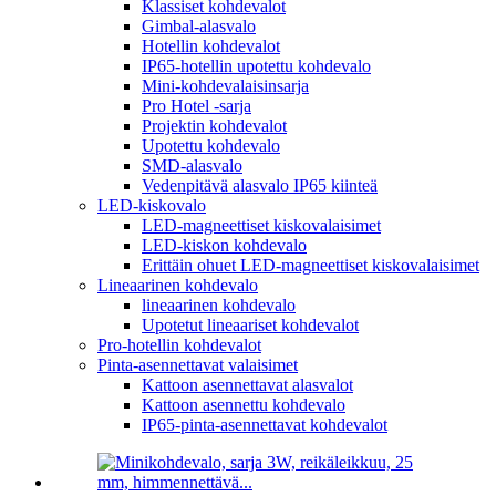
Klassiset kohdevalot
Gimbal-alasvalo
Hotellin kohdevalot
IP65-hotellin upotettu kohdevalo
Mini-kohdevalaisinsarja
Pro Hotel -sarja
Projektin kohdevalot
Upotettu kohdevalo
SMD-alasvalo
Vedenpitävä alasvalo IP65 kiinteä
LED-kiskovalo
LED-magneettiset kiskovalaisimet
LED-kiskon kohdevalo
Erittäin ohuet LED-magneettiset kiskovalaisimet
Lineaarinen kohdevalo
lineaarinen kohdevalo
Upotetut lineaariset kohdevalot
Pro-hotellin kohdevalot
Pinta-asennettavat valaisimet
Kattoon asennettavat alasvalot
Kattoon asennettu kohdevalo
IP65-pinta-asennettavat kohdevalot