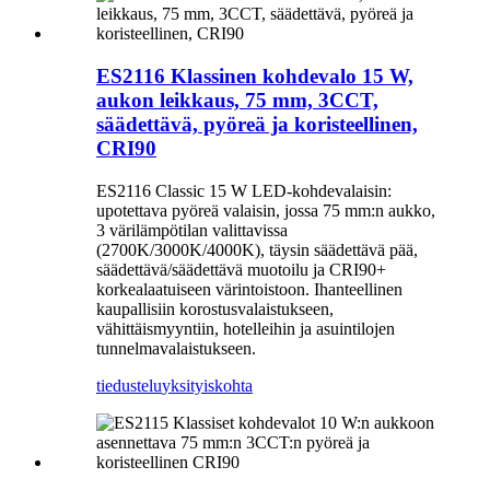
ES2116 Klassinen kohdevalo 15 W,
aukon leikkaus, 75 mm, 3CCT,
säädettävä, pyöreä ja koristeellinen,
CRI90
ES2116 Classic 15 W LED-kohdevalaisin:
upotettava pyöreä valaisin, jossa 75 mm:n aukko,
3 värilämpötilan valittavissa
(2700K/3000K/4000K), täysin säädettävä pää,
säädettävä/säädettävä muotoilu ja CRI90+
korkealaatuiseen värintoistoon. Ihanteellinen
kaupallisiin korostusvalaistukseen,
vähittäismyyntiin, hotelleihin ja asuintilojen
tunnelmavalaistukseen.
tiedustelu
yksityiskohta