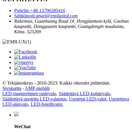
Puhelin:
+86 13790285416
Sähköposti:
angel@emiluxled.com
Rakennus, Guanhuang Road 1#, Hengjiaotuon kylä, Gaobun
kaupunki, Dongguanin kaupunki, Guangdongin maakunta,
Kiina. 523269
© Tekijänoikeus - 2010-2023: Kaikki oikeudet pidätetään.
Sivukartta
-
AMP-mobiili
LED-magneettinen raidevalo
,
Säädettävä LED-kohdevalo
,
Säädettävä upotettu LED-valaistus
,
Upotetut LED-valot
,
Upotettava
LED-alasvalo
,
LED-hotellivalot
,
WeChat