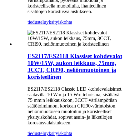
värilämpötilalla, pyöreällä muodolla ja
koristeellisella muotoilulla, ihanteellinen
sisätilojen korostusvalaistukseen.
tiedustelu
yksityiskohta
ES2117/ES2118 Klassiset kohdevalot
10W/15W, aukon leikkaus, 75mm,
3CCT, CRI90, neliönmuotoinen ja
koristeellinen
ES2117/ES2118 Classic LED -kohdevalaisimet,
saatavilla 10 W:n ja 15 W:n tehoisina, sisältävät
75 mm:n leikkauskoon, 3CCT-värilämpötilan
säätötoiminnon, korkean CRI90-värintoiston,
neliönmuotoisen muotoilun ja koristeelliset
yksityiskohdat, sopivat asuin- ja liiketilojen
korostusvalaistukseen.
tiedustelu
yksityiskohta