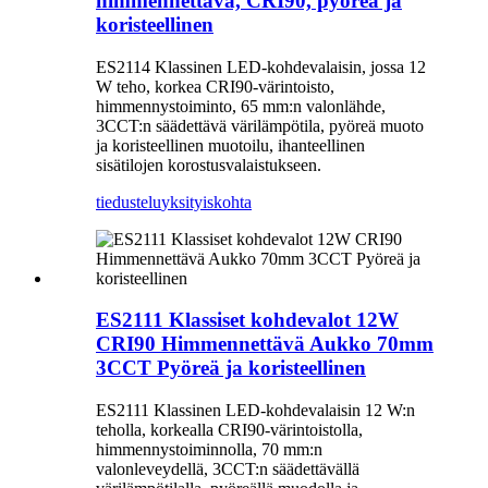
himmennettävä, CRI90, pyöreä ja
koristeellinen
ES2114 Klassinen LED-kohdevalaisin, jossa 12
W teho, korkea CRI90-värintoisto,
himmennystoiminto, 65 mm:n valonlähde,
3CCT:n säädettävä värilämpötila, pyöreä muoto
ja koristeellinen muotoilu, ihanteellinen
sisätilojen korostusvalaistukseen.
tiedustelu
yksityiskohta
ES2111 Klassiset kohdevalot 12W
CRI90 Himmennettävä Aukko 70mm
3CCT Pyöreä ja koristeellinen
ES2111 Klassinen LED-kohdevalaisin 12 W:n
teholla, korkealla CRI90-värintoistolla,
himmennystoiminnolla, 70 mm:n
valonleveydellä, 3CCT:n säädettävällä