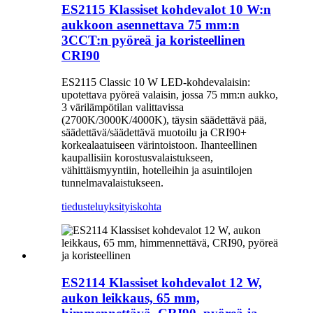
ES2115 Klassiset kohdevalot 10 W:n
aukkoon asennettava 75 mm:n
3CCT:n pyöreä ja koristeellinen
CRI90
ES2115 Classic 10 W LED-kohdevalaisin:
upotettava pyöreä valaisin, jossa 75 mm:n aukko,
3 värilämpötilan valittavissa
(2700K/3000K/4000K), täysin säädettävä pää,
säädettävä/säädettävä muotoilu ja CRI90+
korkealaatuiseen värintoistoon. Ihanteellinen
kaupallisiin korostusvalaistukseen,
vähittäismyyntiin, hotelleihin ja asuintilojen
tunnelmavalaistukseen.
tiedustelu
yksityiskohta
ES2114 Klassiset kohdevalot 12 W,
aukon leikkaus, 65 mm,