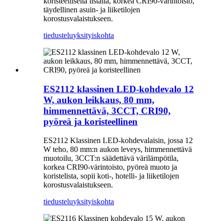
koristeellisella listalla, korkea CRI90-värintoisto,
täydellinen asuin- ja liiketilojen
korostusvalaistukseen.
tiedustelu
yksityiskohta
ES2112 klassinen LED-kohdevalo 12
W, aukon leikkaus, 80 mm,
himmennettävä, 3CCT, CRI90,
pyöreä ja koristeellinen
ES2112 Klassinen LED-kohdevalaisin, jossa 12
W teho, 80 mm:n aukon leveys, himmennettävä
muotoilu, 3CCT:n säädettävä värilämpötila,
korkea CRI90-värintoisto, pyöreä muoto ja
koristelista, sopii koti-, hotelli- ja liiketilojen
korostusvalaistukseen.
tiedustelu
yksityiskohta