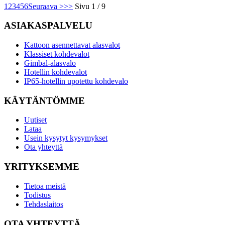
1
2
3
4
5
6
Seuraava >
>>
Sivu 1 / 9
ASIAKASPALVELU
Kattoon asennettavat alasvalot
Klassiset kohdevalot
Gimbal-alasvalo
Hotellin kohdevalot
IP65-hotellin upotettu kohdevalo
KÄYTÄNTÖMME
Uutiset
Lataa
Usein kysytyt kysymykset
Ota yhteyttä
YRITYKSEMME
Tietoa meistä
Todistus
Tehdaslaitos
OTA YHTEYTTÄ