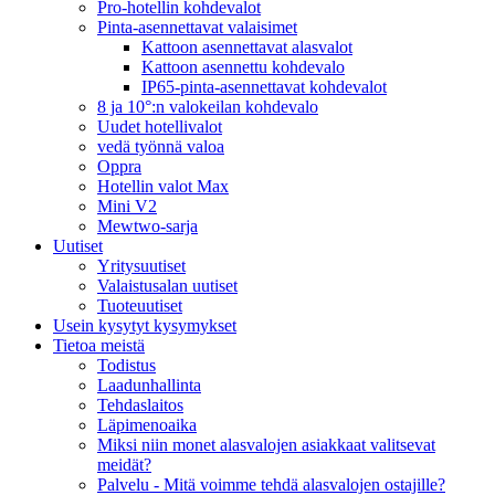
Pro-hotellin kohdevalot
Pinta-asennettavat valaisimet
Kattoon asennettavat alasvalot
Kattoon asennettu kohdevalo
IP65-pinta-asennettavat kohdevalot
8 ja 10°:n valokeilan kohdevalo
Uudet hotellivalot
vedä työnnä valoa
Oppra
Hotellin valot Max
Mini V2
Mewtwo-sarja
Uutiset
Yritysuutiset
Valaistusalan uutiset
Tuoteuutiset
Usein kysytyt kysymykset
Tietoa meistä
Todistus
Laadunhallinta
Tehdaslaitos
Läpimenoaika
Miksi niin monet alasvalojen asiakkaat valitsevat
meidät?
Palvelu - Mitä voimme tehdä alasvalojen ostajille?