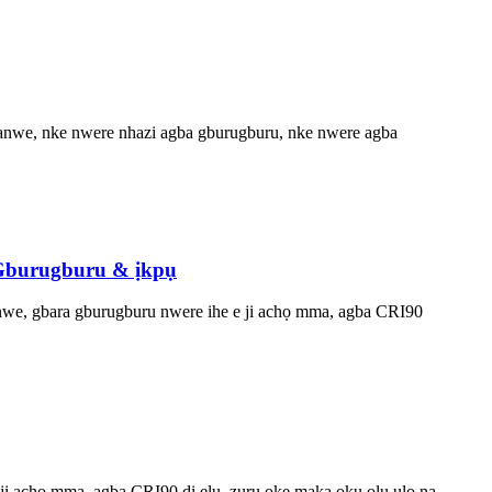
we, nke nwere nhazi agba gburugburu, nke nwere agba
Gburugburu & ịkpụ
e, gbara gburugburu nwere ihe e ji achọ mma, agba CRI90
 achọ mma, agba CRI90 dị elu, zuru oke maka ọkụ olu ụlọ na