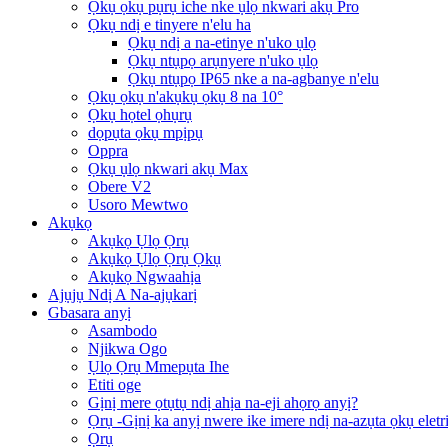
Ọkụ ọkụ pụrụ iche nke ụlọ nkwari akụ Pro
Ọkụ ndị e tinyere n'elu ha
Ọkụ ndị a na-etinye n'uko ụlọ
Ọkụ ntụpọ arụnyere n'uko ụlọ
Ọkụ ntụpọ IP65 nke a na-agbanye n'elu
Ọkụ ọkụ n'akụkụ ọkụ 8 na 10°
Ọkụ họtel ọhụrụ
dọpụta ọkụ mpịpụ
Oppra
Ọkụ ụlọ nkwari akụ Max
Obere V2
Usoro Mewtwo
Akụkọ
Akụkọ Ụlọ Ọrụ
Akụkọ Ụlọ Ọrụ Ọkụ
Akụkọ Ngwaahịa
Ajụjụ Ndị A Na-ajụkarị
Gbasara anyị
Asambodo
Njikwa Ogo
Ụlọ Ọrụ Mmepụta Ihe
Etiti oge
Gịnị mere ọtụtụ ndị ahịa na-eji ahọrọ anyị?
Ọrụ -Gịnị ka anyị nwere ike imere ndị na-azụta ọkụ eletr
Ọrụ