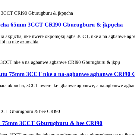
pụcha 65mm 3CCT CRI90 Gburugburu & ịkpụcha
a akpụcha, nke nwere okpomọkụ agba 3CCT, nke a na-agbanwe agban
ibi na nke azụmahịa.
gbutu 75mm 3CCT nke a na-agbanwe agbanwe CRI90 
ra akpụcha, 3CCT nwere ike ịgbanwe agbanwe, a na-agbanwe agbanw
apụ 75mm 3CCT Gburugburu & bee CRI90
ee, 3CCT nwere ike ịgbanwe agbanwe, gbaa gburugburu ya na ihe e ji