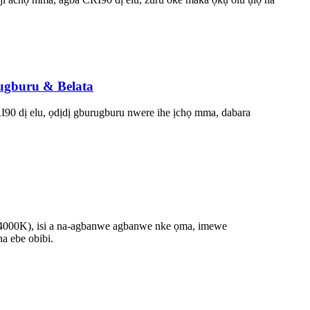
ugburu & Belata
dị elu, ọdịdị gburugburu nwere ihe ịchọ mma, dabara
4000K), isi a na-agbanwe agbanwe nke ọma, imewe
a ebe obibi.