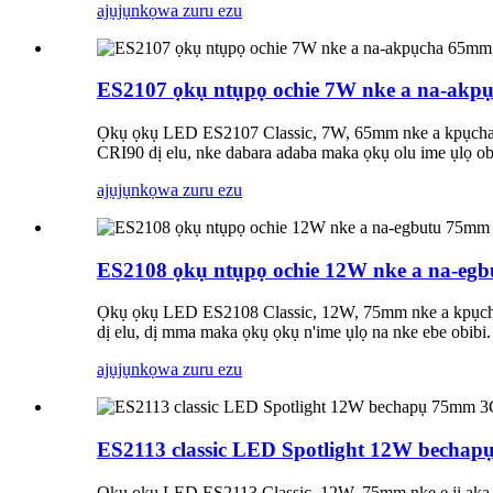
ajụjụ
nkọwa zuru ezu
ES2107 ọkụ ntụpọ ochie 7W nke a na-ak
Ọkụ ọkụ LED ES2107 Classic, 7W, 65mm nke a kpụchar
CRI90 dị elu, nke dabara adaba maka ọkụ olu ime ụlọ ob
ajụjụ
nkọwa zuru ezu
ES2108 ọkụ ntụpọ ochie 12W nke a na-e
Ọkụ ọkụ LED ES2108 Classic, 12W, 75mm nke a kpụcha
dị elu, dị mma maka ọkụ ọkụ n'ime ụlọ na nke ebe obibi.
ajụjụ
nkọwa zuru ezu
ES2113 classic LED Spotlight 12W bech
Ọkụ ọkụ LED ES2113 Classic, 12W, 75mm nke e ji aka b