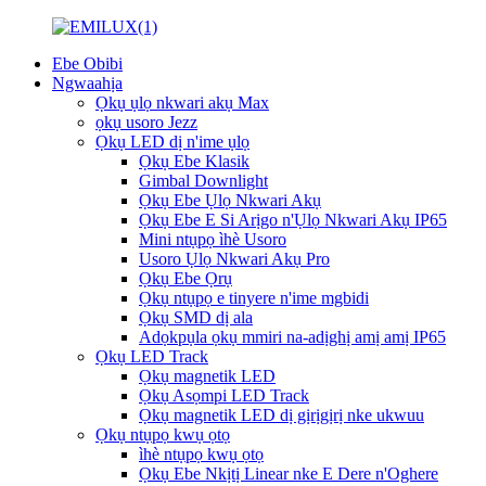
Ebe Obibi
Ngwaahịa
Ọkụ ụlọ nkwari akụ Max
ọkụ usoro Jezz
Ọkụ LED dị n'ime ụlọ
Ọkụ Ebe Klasik
Gimbal Downlight
Ọkụ Ebe Ụlọ Nkwari Akụ
Ọkụ Ebe E Si Arịgo n'Ụlọ Nkwari Akụ IP65
Mini ntụpọ ìhè Usoro
Usoro Ụlọ Nkwari Akụ Pro
Ọkụ Ebe Ọrụ
Ọkụ ntụpọ e tinyere n'ime mgbidi
Ọkụ SMD dị ala
Adọkpụla ọkụ mmiri na-adịghị amị amị IP65
Ọkụ LED Track
Ọkụ magnetik LED
Ọkụ Asọmpi LED Track
Ọkụ magnetik LED dị gịrịgịrị nke ukwuu
Ọkụ ntụpọ kwụ ọtọ
ìhè ntụpọ kwụ ọtọ
Ọkụ Ebe Nkịtị Linear nke E Dere n'Oghere