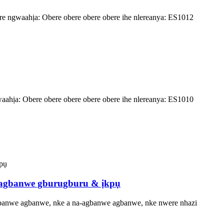
ere ngwaahịa: Obere obere obere obere ihe nlereanya: ES1012
waahịa: Obere obere obere obere obere ihe nlereanya: ES1010
 agbanwe gburugburu & ịkpụ
banwe agbanwe, nke a na-agbanwe agbanwe, nke nwere nhazi