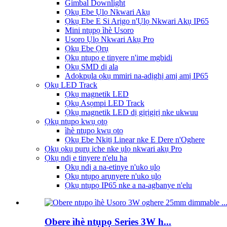
Gimbal Downlight
Ọkụ Ebe Ụlọ Nkwari Akụ
Ọkụ Ebe E Si Arịgo n'Ụlọ Nkwari Akụ IP65
Mini ntụpọ ìhè Usoro
Usoro Ụlọ Nkwari Akụ Pro
Ọkụ Ebe Ọrụ
Ọkụ ntụpọ e tinyere n'ime mgbidi
Ọkụ SMD dị ala
Adọkpụla ọkụ mmiri na-adịghị amị amị IP65
Ọkụ LED Track
Ọkụ magnetik LED
Ọkụ Asọmpi LED Track
Ọkụ magnetik LED dị gịrịgịrị nke ukwuu
Ọkụ ntụpọ kwụ ọtọ
ìhè ntụpọ kwụ ọtọ
Ọkụ Ebe Nkịtị Linear nke E Dere n'Oghere
Ọkụ ọkụ pụrụ iche nke ụlọ nkwari akụ Pro
Ọkụ ndị e tinyere n'elu ha
Ọkụ ndị a na-etinye n'uko ụlọ
Ọkụ ntụpọ arụnyere n'uko ụlọ
Ọkụ ntụpọ IP65 nke a na-agbanye n'elu
Obere ìhè ntụpọ Series 3W h...