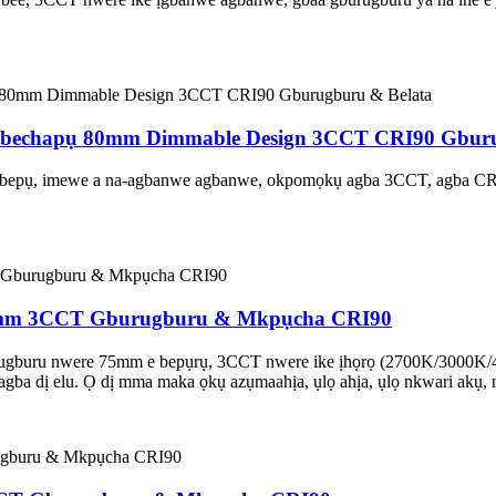
2W bechapụ 80mm Dimmable Design 3CCT CRI90 Gbur
pụ, imewe a na-agbanwe agbanwe, okpomọkụ agba 3CCT, agba CRI90 
 75mm 3CCT Gburugburu & Mkpụcha CRI90
rugburu nwere 75mm e bepụrụ, 3CCT nwere ike ịhọrọ (2700K/3000K/
a dị elu. Ọ dị mma maka ọkụ azụmaahịa, ụlọ ahịa, ụlọ nkwari akụ, n