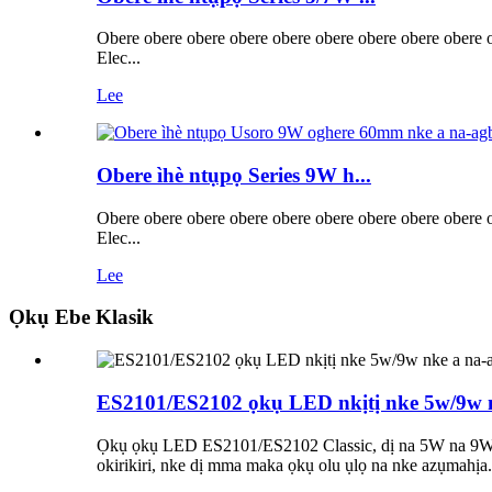
Obere obere obere obere obere obere obere obere obere 
Elec...
Lee
Obere ìhè ntụpọ Series 9W h...
Obere obere obere obere obere obere obere obere obere 
Elec...
Lee
Ọkụ Ebe Klasik
ES2101/ES2102 ọkụ LED nkịtị nke 5w/9w
Ọkụ ọkụ LED ES2101/ES2102 Classic, dị na 5W na 9W 
okirikiri, nke dị mma maka ọkụ olu ụlọ na nke azụmahịa.