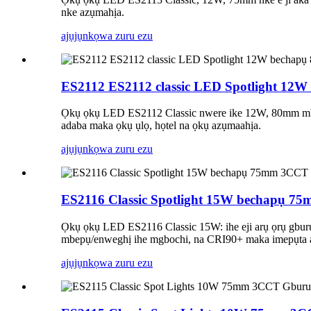
nke azụmahịa.
ajụjụ
nkọwa zuru ezu
ES2112 ES2112 classic LED Spotlight 1
Ọkụ ọkụ LED ES2112 Classic nwere ike 12W, 80mm mbe
adaba maka ọkụ ụlọ, họtel na ọkụ azụmaahịa.
ajụjụ
nkọwa zuru ezu
ES2116 Classic Spotlight 15W bechapụ
Ọkụ ọkụ LED ES2116 Classic 15W: ihe eji arụ ọrụ gbu
mbepụ/enweghị ihe mgbochi, na CRI90+ maka imepụta agb
ajụjụ
nkọwa zuru ezu