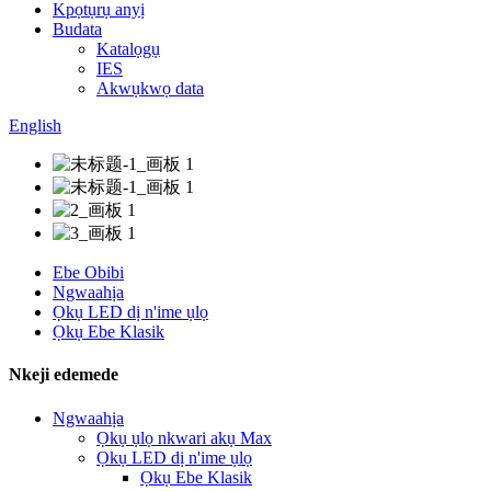
Kpọtụrụ anyị
Budata
Katalọgụ
IES
Akwụkwọ data
English
Ebe Obibi
Ngwaahịa
Ọkụ LED dị n'ime ụlọ
Ọkụ Ebe Klasik
Nkeji edemede
Ngwaahịa
Ọkụ ụlọ nkwari akụ Max
Ọkụ LED dị n'ime ụlọ
Ọkụ Ebe Klasik