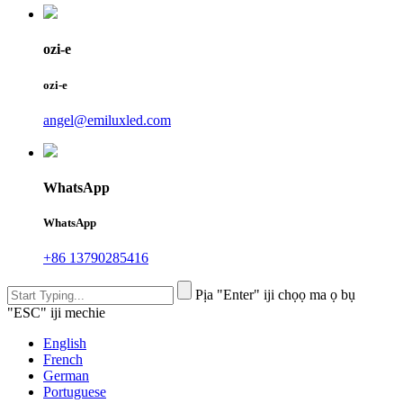
ozi-e
ozi-e
angel@emiluxled.com
WhatsApp
WhatsApp
+86 13790285416
Pịa "Enter" iji chọọ ma ọ bụ
"ESC" iji mechie
English
French
German
Portuguese