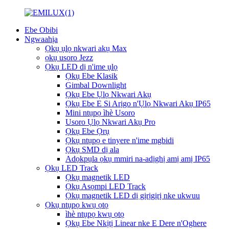
Ebe Obibi
Ngwaahịa
Ọkụ ụlọ nkwari akụ Max
ọkụ usoro Jezz
Ọkụ LED dị n'ime ụlọ
Ọkụ Ebe Klasik
Gimbal Downlight
Ọkụ Ebe Ụlọ Nkwari Akụ
Ọkụ Ebe E Si Arịgo n'Ụlọ Nkwari Akụ IP65
Mini ntụpọ ìhè Usoro
Usoro Ụlọ Nkwari Akụ Pro
Ọkụ Ebe Ọrụ
Ọkụ ntụpọ e tinyere n'ime mgbidi
Ọkụ SMD dị ala
Adọkpụla ọkụ mmiri na-adịghị amị amị IP65
Ọkụ LED Track
Ọkụ magnetik LED
Ọkụ Asọmpi LED Track
Ọkụ magnetik LED dị gịrịgịrị nke ukwuu
Ọkụ ntụpọ kwụ ọtọ
ìhè ntụpọ kwụ ọtọ
Ọkụ Ebe Nkịtị Linear nke E Dere n'Oghere