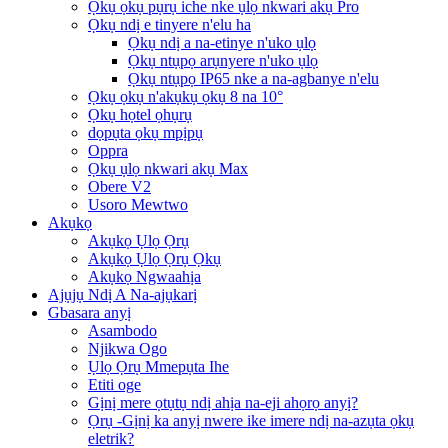
Ọkụ ọkụ pụrụ iche nke ụlọ nkwari akụ Pro
Ọkụ ndị e tinyere n'elu ha
Ọkụ ndị a na-etinye n'uko ụlọ
Ọkụ ntụpọ arụnyere n'uko ụlọ
Ọkụ ntụpọ IP65 nke a na-agbanye n'elu
Ọkụ ọkụ n'akụkụ ọkụ 8 na 10°
Ọkụ họtel ọhụrụ
dọpụta ọkụ mpịpụ
Oppra
Ọkụ ụlọ nkwari akụ Max
Obere V2
Usoro Mewtwo
Akụkọ
Akụkọ Ụlọ Ọrụ
Akụkọ Ụlọ Ọrụ Ọkụ
Akụkọ Ngwaahịa
Ajụjụ Ndị A Na-ajụkarị
Gbasara anyị
Asambodo
Njikwa Ogo
Ụlọ Ọrụ Mmepụta Ihe
Etiti oge
Gịnị mere ọtụtụ ndị ahịa na-eji ahọrọ anyị?
Ọrụ -Gịnị ka anyị nwere ike imere ndị na-azụta ọkụ
eletrik?