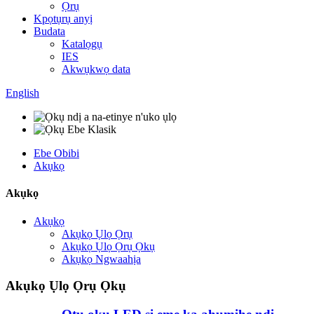
Ọrụ
Kpọtụrụ anyị
Budata
Katalọgụ
IES
Akwụkwọ data
English
Ebe Obibi
Akụkọ
Akụkọ
Akụkọ
Akụkọ Ụlọ Ọrụ
Akụkọ Ụlọ Ọrụ Ọkụ
Akụkọ Ngwaahịa
Akụkọ Ụlọ Ọrụ Ọkụ