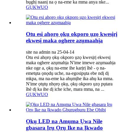
bụghị naanị na ọ na-eme ka mma anya nke...
GỤKWUO
Otu esi ahọrọ ọkụ okporo ụzọ kwesịrị
ekwesị maka oghere azụmaahịa
site na admin na 25-04-14
Otu esi ahọrọ ọkụ okporo ụzọ kwesịrị ekwesị
maka oghere azụmahịa N'ime imewe azụmaahịa
nke oge a, ọkụ na-eme ihe karịrị ìhè - ọ na-
emetụta ọnọdụ uche, na-egosipụta ebe ndị dị
mkpa, ma na-eme ka ahụmịhe ika ahụ ka mma.
N'ime ọtụtụ nhọrọ ọkụ, ọkụ okporo ụzọ pụtara
ìhè dị ka ihe dị iche iche, mara mma, na ...
GỤKWUO
Ọkụ LED na Amụma Ụwa Nile
gbasara Ịrụ Ọrụ Ike na Ịkwado