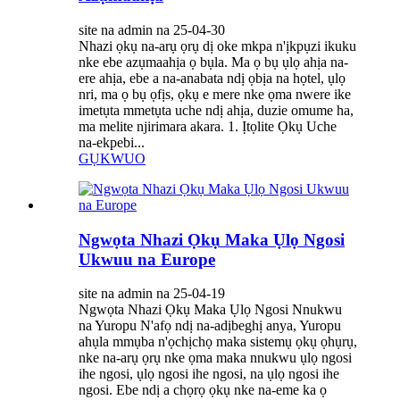
site na admin na 25-04-30
Nhazi ọkụ na-arụ ọrụ dị oke mkpa n'ịkpụzi ikuku
nke ebe azụmaahịa ọ bụla. Ma ọ bụ ụlọ ahịa na-
ere ahịa, ebe a na-anabata ndị ọbịa na họtel, ụlọ
nri, ma ọ bụ ọfịs, ọkụ e mere nke ọma nwere ike
imetụta mmetụta uche ndị ahịa, duzie omume ha,
ma melite njirimara akara. 1. Ịtọlite ​​​​Ọkụ Uche
na-ekpebi...
GỤKWUO
Ngwọta Nhazi Ọkụ Maka Ụlọ Ngosi
Ukwuu na Europe
site na admin na 25-04-19
Ngwọta Nhazi Ọkụ Maka Ụlọ Ngosi Nnukwu
na Yuropu N'afọ ndị na-adịbeghị anya, Yuropu
ahụla mmụba n'ọchịchọ maka sistemụ ọkụ ọhụrụ,
nke na-arụ ọrụ nke ọma maka nnukwu ụlọ ngosi
ihe ngosi, ụlọ ngosi ihe ngosi, na ụlọ ngosi ihe
ngosi. Ebe ndị a chọrọ ọkụ nke na-eme ka ọ