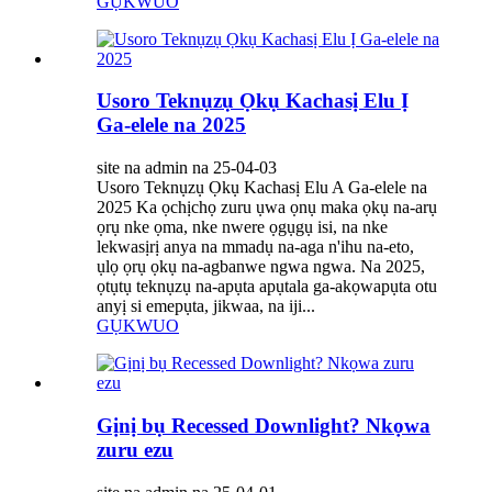
GỤKWUO
Usoro Teknụzụ Ọkụ Kachasị Elu Ị
Ga-elele na 2025
site na admin na 25-04-03
Usoro Teknụzụ Ọkụ Kachasị Elu A Ga-elele na
2025 Ka ọchịchọ zuru ụwa ọnụ maka ọkụ na-arụ
ọrụ nke ọma, nke nwere ọgụgụ isi, na nke
lekwasịrị anya na mmadụ na-aga n'ihu na-eto,
ụlọ ọrụ ọkụ na-agbanwe ngwa ngwa. Na 2025,
ọtụtụ teknụzụ na-apụta apụtala ga-akọwapụta otu
anyị si emepụta, jikwaa, na iji...
GỤKWUO
Gịnị bụ Recessed Downlight? Nkọwa
zuru ezu