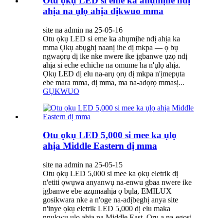
Otu ọkụ LED si eme ka ahụmịhe ndị
ahịa na ụlọ ahịa dịkwuo mma
site na admin na 25-05-16
Otu ọkụ LED si eme ka ahụmịhe ndị ahịa ka
mma Ọkụ abụghị naanị ihe dị mkpa — ọ bụ
ngwaọrụ dị ike nke nwere ike ịgbanwe ụzọ ndị
ahịa si eche echiche na omume ha n'ụlọ ahịa.
Ọkụ LED dị elu na-arụ ọrụ dị mkpa n'ịmepụta
ebe mara mma, dị mma, ma na-adọrọ mmasị...
GỤKWUO
Otu ọkụ LED 5,000 si mee ka ụlọ
ahịa Middle Eastern dị mma
site na admin na 25-05-15
Otu ọkụ LED 5,000 si mee ka ọkụ eletrik dị
n'etiti ọwụwa anyanwụ na-enwu gbaa nwere ike
ịgbanwe ebe azụmaahịa ọ bụla, EMILUX
gosikwara nke a n'oge na-adịbeghị anya site
n'inye ọkụ eletrik LED 5,000 dị elu maka
nnukwu ụlọ ahịa na Middle East. Ọrụ a na-egosi