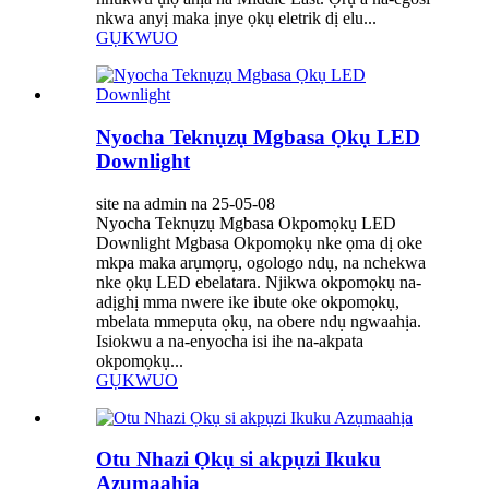
nkwa anyị maka ịnye ọkụ eletrik dị elu...
GỤKWUO
Nyocha Teknụzụ Mgbasa Ọkụ LED
Downlight
site na admin na 25-05-08
Nyocha Teknụzụ Mgbasa Okpomọkụ LED
Downlight Mgbasa Okpomọkụ nke ọma dị oke
mkpa maka arụmọrụ, ogologo ndụ, na nchekwa
nke ọkụ LED ebelatara. Njikwa okpomọkụ na-
adịghị mma nwere ike ibute oke okpomọkụ,
mbelata mmepụta ọkụ, na obere ndụ ngwaahịa.
Isiokwu a na-enyocha isi ihe na-akpata
okpomọkụ...
GỤKWUO
Otu Nhazi Ọkụ si akpụzi Ikuku
Azụmaahịa