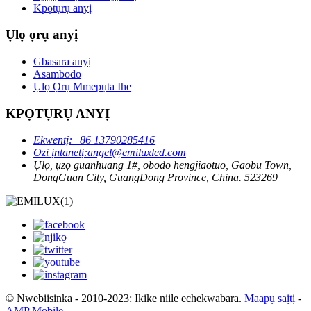
Kpọtụrụ anyị
Ụlọ ọrụ anyị
Gbasara anyị
Asambodo
Ụlọ Ọrụ Mmepụta Ihe
KPỌTỤRỤ ANYỊ
Ekwentị:
+86 13790285416
Ozi ịntanetị:
angel@emiluxled.com
Ụlọ, ụzọ guanhuang 1#, obodo hengjiaotuo, Gaobu Town,
DongGuan City, GuangDong Province, China. 523269
© Nwebiisinka - 2010-2023: Ikike niile echekwabara.
Maapụ saịtị
-
AMP Mobile