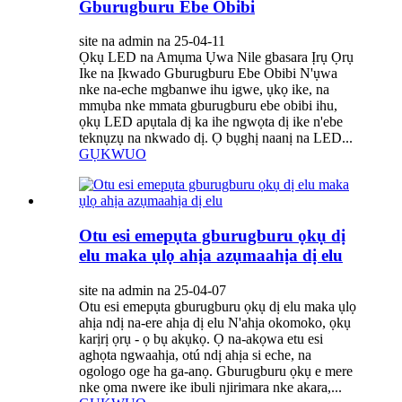
Gburugburu Ebe Obibi
site na admin na 25-04-11
Ọkụ LED na Amụma Ụwa Nile gbasara Ịrụ Ọrụ
Ike na Ịkwado Gburugburu Ebe Obibi N'ụwa
nke na-eche mgbanwe ihu igwe, ụkọ ike, na
mmụba nke mmata gburugburu ebe obibi ihu,
ọkụ LED apụtala dị ka ihe ngwọta dị ike n'ebe
teknụzụ na nkwado dị. Ọ bụghị naanị na LED...
GỤKWUO
Otu esi emepụta gburugburu ọkụ dị
elu maka ụlọ ahịa azụmaahịa dị elu
site na admin na 25-04-07
Otu esi emepụta gburugburu ọkụ dị elu maka ụlọ
ahịa ndị na-ere ahịa dị elu N'ahịa okomoko, ọkụ
karịrị ọrụ - ọ bụ akụkọ. Ọ na-akọwa etu esi
aghọta ngwaahịa, otú ndị ahịa si eche, na
ogologo oge ha ga-anọ. Gburugburu ọkụ e mere
nke ọma nwere ike ibuli njirimara nke akara,...