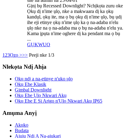
site na admin na 25-04-01
Gịnị bụ Recessed Downlight? Nchịkọta zuru oke
Ọkụ dị n'ime ụlọ, nke a makwaara dị ka ọkụ
kandụl, ọkụ ite, ma ọ bụ ọkụ dị n'ime ụlọ, bụ ụdị
ihe eji etinye ọkụ n'ime ụlọ ka ọ na-adaba n'elu
ụlọ nke na ọ na-adaba ma ọ bụ na-adaba n'elu ya.
Kama ịpụta n'ime oghere dị ka pendant ma ọ bụ
...
GỤKWUO
1
2
3
Ọzọ >
>>
Peeji nke 1/3
Nlekọta Ndị Ahịa
Ọkụ ndị a na-etinye n'uko ụlọ
Ọkụ Ebe Klasik
Gimbal Downlight
Ọkụ Ebe Ụlọ Nkwari Akụ
Ọkụ Ebe E Si Arịgo n'Ụlọ Nkwari Akụ IP65
Amụma Anyị
Akụkọ
Budata
Ajụjụ Ndị A Na-ajụkarị