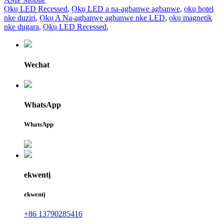
Ọkụ LED Recessed
,
Ọkụ LED a na-agbanwe agbanwe
,
ọkụ họtel
nke duziri
,
Ọkụ A Na-agbanwe agbanwe nke LED
,
ọkụ magnetik
nke dugara
,
Ọkụ LED Recessed
,
Wechat
WhatsApp
WhatsApp
ekwentị
ekwentị
+86 13790285416