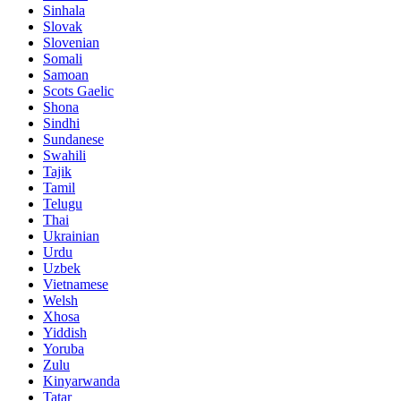
Sinhala
Slovak
Slovenian
Somali
Samoan
Scots Gaelic
Shona
Sindhi
Sundanese
Swahili
Tajik
Tamil
Telugu
Thai
Ukrainian
Urdu
Uzbek
Vietnamese
Welsh
Xhosa
Yiddish
Yoruba
Zulu
Kinyarwanda
Tatar