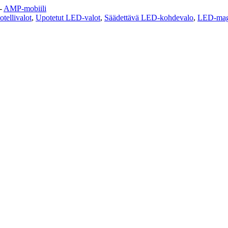
-
AMP-mobiili
tellivalot
,
Upotetut LED-valot
,
Säädettävä LED-kohdevalo
,
LED-magn