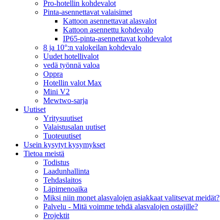
Pro-hotellin kohdevalot
Pinta-asennettavat valaisimet
Kattoon asennettavat alasvalot
Kattoon asennettu kohdevalo
IP65-pinta-asennettavat kohdevalot
8 ja 10°:n valokeilan kohdevalo
Uudet hotellivalot
vedä työnnä valoa
Oppra
Hotellin valot Max
Mini V2
Mewtwo-sarja
Uutiset
Yritysuutiset
Valaistusalan uutiset
Tuoteuutiset
Usein kysytyt kysymykset
Tietoa meistä
Todistus
Laadunhallinta
Tehdaslaitos
Läpimenoaika
Miksi niin monet alasvalojen asiakkaat valitsevat meidät?
Palvelu - Mitä voimme tehdä alasvalojen ostajille?
Projektit