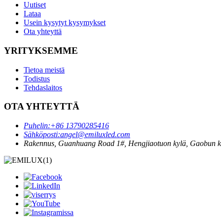
Uutiset
Lataa
Usein kysytyt kysymykset
Ota yhteyttä
YRITYKSEMME
Tietoa meistä
Todistus
Tehdaslaitos
OTA YHTEYTTÄ
Puhelin:
+86 13790285416
Sähköposti:
angel@emiluxled.com
Rakennus, Guanhuang Road 1#, Hengjiaotuon kylä, Gaobun k