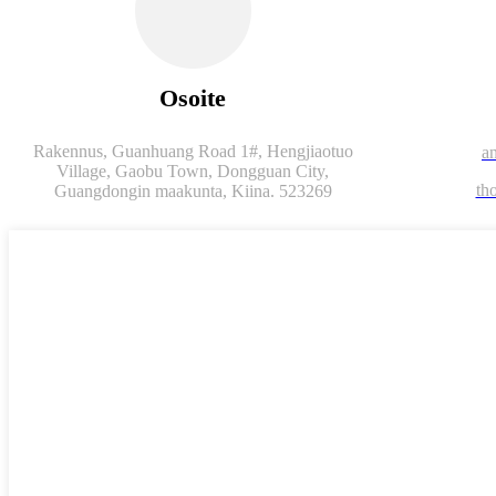
Osoite
Rakennus, Guanhuang Road 1#, Hengjiaotuo
a
Village, Gaobu Town, Dongguan City,
th
Guangdongin maakunta, Kiina. 523269