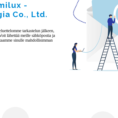
ilux -
ia Co., Ltd.
eluettelomme tarkastelun jälkeen,
Voit lähettää meille sähköpostia ja
vastaamme sinulle mahdollisimman