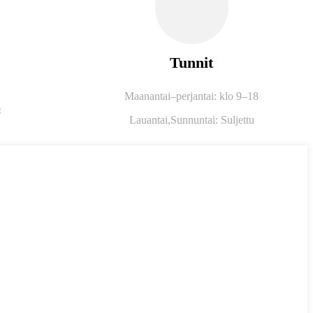
Tunnit
Maanantai–perjantai: klo 9–18
6
Lauantai,
Sunnuntai: Suljettu