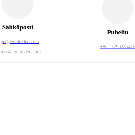
Sähköposti
Puhelin
ngel@emiluxled.com
+86 1379028541
omas@emiluxled.com