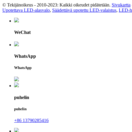
© Tekijänoikeus - 2010-2023: Kaikki oikeudet pidätetään.
Sivukartta
Upotettava LED-alasvalo
,
Säädettävä upotettu LED-valaistus
,
LED-ho
WeChat
WhatsApp
WhatsApp
puhelin
puhelin
+86 13790285416