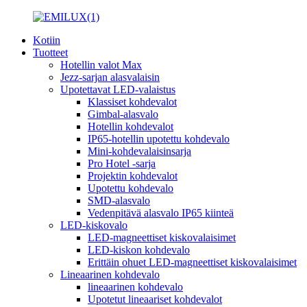
Kotiin
Tuotteet
Hotellin valot Max
Jezz-sarjan alasvalaisin
Upotettavat LED-valaistus
Klassiset kohdevalot
Gimbal-alasvalo
Hotellin kohdevalot
IP65-hotellin upotettu kohdevalo
Mini-kohdevalaisinsarja
Pro Hotel -sarja
Projektin kohdevalot
Upotettu kohdevalo
SMD-alasvalo
Vedenpitävä alasvalo IP65 kiinteä
LED-kiskovalo
LED-magneettiset kiskovalaisimet
LED-kiskon kohdevalo
Erittäin ohuet LED-magneettiset kiskovalaisimet
Lineaarinen kohdevalo
lineaarinen kohdevalo
Upotetut lineaariset kohdevalot