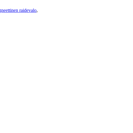
eettinen raidevalo
,