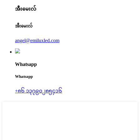
အီးမေးလ်
အီးမေးလ်
angel@emiluxled.com
Whatsapp
Whatsapp
+၈၆ ၁၃၇၉၀၂၈၅၄၁၆