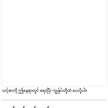
သင့်စာကို ဤနေရာတွင် ရေးပြီး ကျွန်ုပ်တို့ထံ ပေးပို့ပါ။