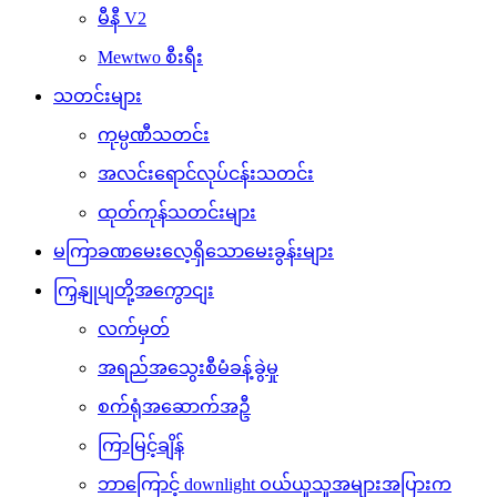
မီနီ V2
Mewtwo စီးရီး
သတင်းများ
ကုမ္ပဏီသတင်း
အလင်းရောင်လုပ်ငန်းသတင်း
ထုတ်ကုန်သတင်းများ
မကြာခဏမေးလေ့ရှိသောမေးခွန်းများ
ကြှနျုပျတို့အကွောငျး
လက်မှတ်
အရည်အသွေးစီမံခန့်ခွဲမှု
စက်ရုံအဆောက်အဦ
ကြာမြင့်ချိန်
ဘာကြောင့် downlight ဝယ်ယူသူအများအပြားက