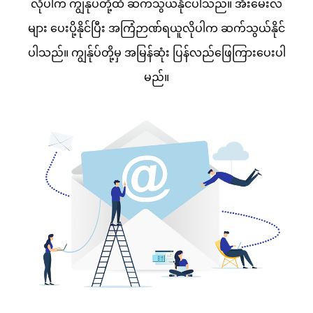
လိုပါက ကျွန်ုပ်တို့ထံ ဆက်သွယ်နိုင်ပါသည်။ အီးမေးလ်
များ ပေးပို့နိုင်ပြီး အကြံဉာဏ်ရယူလိုပါက ဆက်သွယ်နိုင်
ပါသည်။ ကျွန်ုပ်တို့မှ အမြန်ဆုံး ပြန်လည်ဖြေကြားပေးပါ
မည်။