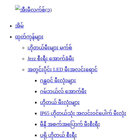
အိမ်
ထုတ်ကုန်များ
ဟိုတယ်မီးများ မက်စ်
Jezz စီးရီး အောက်ခံမီး
အတွင်းပိုင်း LED မီးအလင်းရောင်
ဂန္ထဝင် မီးလုံးများ
ဂမ်ဘယ်လ် အောက်မီး
ဟိုတယ် မီးလုံးများ
IP65 ဟိုတယ်သုံး အလင်းဝင်ပေါက် မီးလုံး
မီနီ အစက်အပြောက် မီးစီးရီး
ပရို ဟိုတယ် စီးရီး