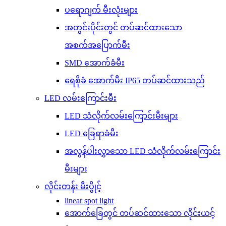
ပရောဂျက် မီးလုံးများ
အတွင်းပိုင်းတွင် တပ်ဆင်ထားသော
အစက်အပြောက်မီး
SMD အောက်ခံမီး
ရေစိုခံ အောက်မီး IP65 တပ်ဆင်ထားသည်
LED လမ်းကြောင်းမီး
LED သံလိုက်လမ်းကြောင်းမီးများ
LED ခြေရာခံမီး
အလွန်ပါးလွှာသော LED သံလိုက်လမ်းကြောင်း
မီးများ
လိုင်းတန်း မီးပွိုင့်
linear spot light
အောက်ခြေတွင် တပ်ဆင်ထားသော လိုင်းယင့်