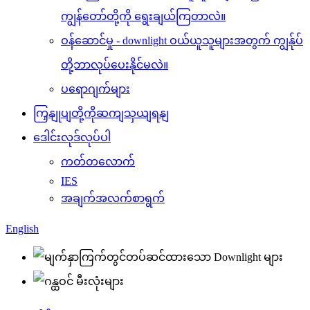
ကျွန်တော်တို့ကို ရွေးချယ်ကြတာလဲ။
ဝန်ဆောင်မှု - downlight ဝယ်ယူသူများအတွက် ကျွန်ုပ်
တို့ဘာလုပ်ပေးနိုင်မလဲ။
ပရောဂျက်များ
ကြှနျုပျတို့ကိုဆကျသှယျရနျ
ဒေါင်းလုဒ်လုပ်ပါ
ကတ်တလောက်
IES
အချက်အလက်စာရွက်
English