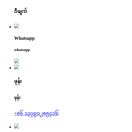
ဝီချက်
Whatsapp
whatsapp
ဖုန်း
ဖုန်း
+၈၆ ၁၃၇၉၀၂၈၅၄၁၆