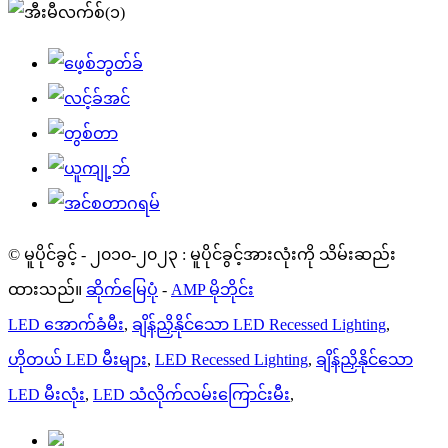
© မူပိုင်ခွင့် - ၂၀၁၀-၂၀၂၃ : မူပိုင်ခွင့်အားလုံးကို သိမ်းဆည်း
ထားသည်။
ဆိုက်မြေပုံ
-
AMP မိုဘိုင်း
LED အောက်ခံမီး
,
ချိန်ညှိနိုင်သော LED Recessed Lighting
,
ဟိုတယ် LED မီးများ
,
LED Recessed Lighting
,
ချိန်ညှိနိုင်သော
LED မီးလုံး
,
LED သံလိုက်လမ်းကြောင်းမီး
,