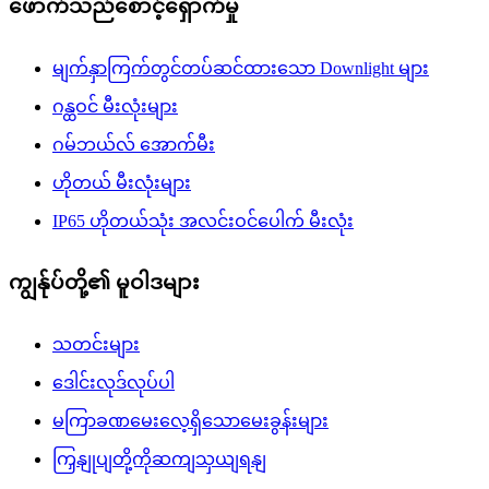
ဖောက်သည်စောင့်ရှောက်မှု
မျက်နှာကြက်တွင်တပ်ဆင်ထားသော Downlight များ
ဂန္ထဝင် မီးလုံးများ
ဂမ်ဘယ်လ် အောက်မီး
ဟိုတယ် မီးလုံးများ
IP65 ဟိုတယ်သုံး အလင်းဝင်ပေါက် မီးလုံး
ကျွန်ုပ်တို့၏ မူဝါဒများ
သတင်းများ
ဒေါင်းလုဒ်လုပ်ပါ
မကြာခဏမေးလေ့ရှိသောမေးခွန်းများ
ကြှနျုပျတို့ကိုဆကျသှယျရနျ