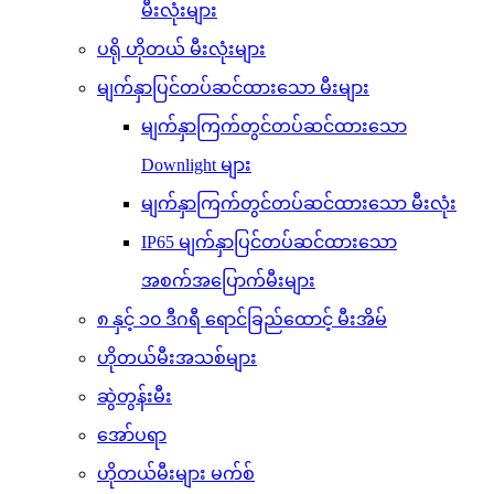
မီးလုံးများ
ပရို ဟိုတယ် မီးလုံးများ
မျက်နှာပြင်တပ်ဆင်ထားသော မီးများ
မျက်နှာကြက်တွင်တပ်ဆင်ထားသော
Downlight များ
မျက်နှာကြက်တွင်တပ်ဆင်ထားသော မီးလုံး
IP65 မျက်နှာပြင်တပ်ဆင်ထားသော
အစက်အပြောက်မီးများ
၈ နှင့် ၁၀ ဒီဂရီ ရောင်ခြည်ထောင့် မီးအိမ်
ဟိုတယ်မီးအသစ်များ
ဆွဲတွန်းမီး
အော်ပရာ
ဟိုတယ်မီးများ မက်စ်