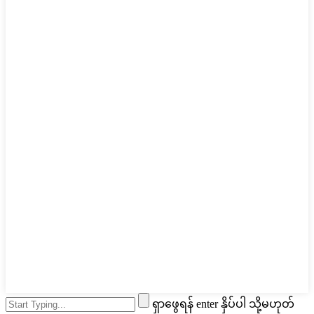
ရှာဖွေရန် enter နှိပ်ပါ သို့မဟုတ်