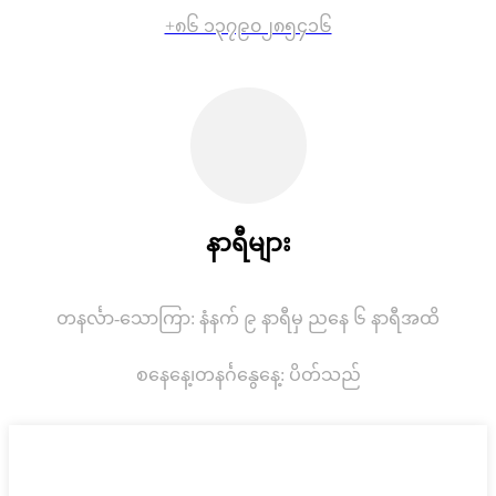
+၈၆ ၁၃၇၉၀၂၈၅၄၁၆
နာရီများ
တနင်္လာ-သောကြာ: နံနက် ၉ နာရီမှ ညနေ ၆ နာရီအထိ
စနေနေ့၊
တနင်္ဂနွေနေ့: ပိတ်သည်