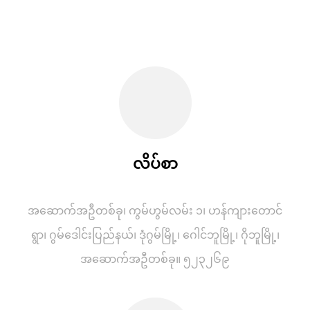
လိပ်စာ
အဆောက်အဦတစ်ခု၊ ကွမ်ဟွမ်လမ်း ၁၊ ဟန်ကျားတောင်
ရွာ၊ ဂွမ်ဒေါင်းပြည်နယ်၊ ဒုံဂွမ်မြို့၊ ဂေါင်ဘူမြို့၊ ဂိုဘူမြို့၊
အဆောက်အဦတစ်ခု။ ၅၂၃၂၆၉