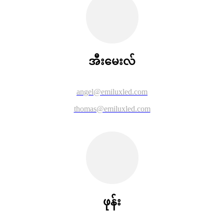
အီးမေးလ်
angel@emiluxled.com
thomas@emiluxled.com
ဖုန်း