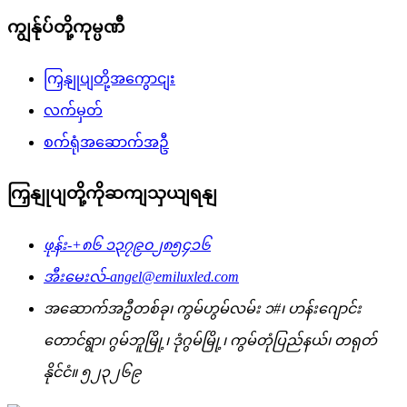
ကျွန်ုပ်တို့ကုမ္ပဏီ
ကြှနျုပျတို့အကွောငျး
လက်မှတ်
စက်ရုံအဆောက်အဦ
ကြှနျုပျတို့ကိုဆကျသှယျရနျ
ဖုန်း-
+၈၆ ၁၃၇၉၀၂၈၅၄၁၆
အီးမေးလ်-
angel@emiluxled.com
အဆောက်အဦတစ်ခု၊ ကွမ်ဟွမ်လမ်း ၁#၊ ဟန်းဂျောင်း
တောင်ရွာ၊ ဂွမ်ဘူမြို့၊ ဒုံဂွမ်မြို့၊ ကွမ်တုံပြည်နယ်၊ တရုတ်
နိုင်ငံ။ ၅၂၃၂၆၉