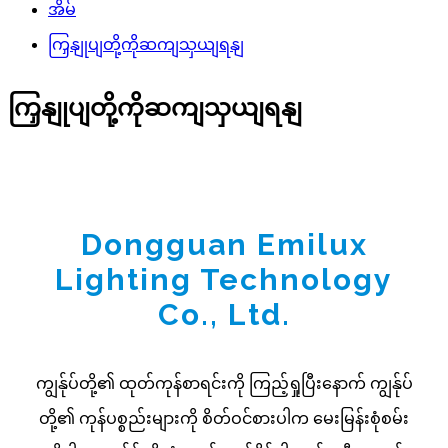
အိမ်
ကြှနျုပျတို့ကိုဆကျသှယျရနျ
ကြှနျုပျတို့ကိုဆကျသှယျရနျ
Dongguan Emilux
Lighting Technology
Co., Ltd.
ကျွန်ုပ်တို့၏ ထုတ်ကုန်စာရင်းကို ကြည့်ရှုပြီးနောက် ကျွန်ုပ်
တို့၏ ကုန်ပစ္စည်းများကို စိတ်ဝင်စားပါက မေးမြန်းစုံစမ်း