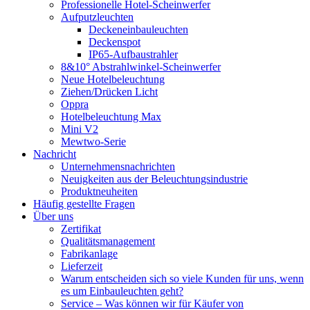
Professionelle Hotel-Scheinwerfer
Aufputzleuchten
Deckeneinbauleuchten
Deckenspot
IP65-Aufbaustrahler
8&10° Abstrahlwinkel-Scheinwerfer
Neue Hotelbeleuchtung
Ziehen/Drücken Licht
Oppra
Hotelbeleuchtung Max
Mini V2
Mewtwo-Serie
Nachricht
Unternehmensnachrichten
Neuigkeiten aus der Beleuchtungsindustrie
Produktneuheiten
Häufig gestellte Fragen
Über uns
Zertifikat
Qualitätsmanagement
Fabrikanlage
Lieferzeit
Warum entscheiden sich so viele Kunden für uns, wenn
es um Einbauleuchten geht?
Service – Was können wir für Käufer von