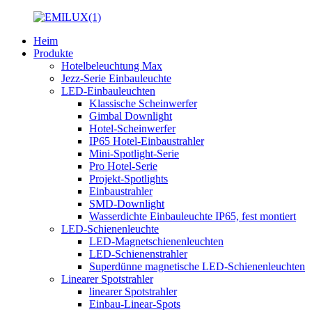
Heim
Produkte
Hotelbeleuchtung Max
Jezz-Serie Einbauleuchte
LED-Einbauleuchten
Klassische Scheinwerfer
Gimbal Downlight
Hotel-Scheinwerfer
IP65 Hotel-Einbaustrahler
Mini-Spotlight-Serie
Pro Hotel-Serie
Projekt-Spotlights
Einbaustrahler
SMD-Downlight
Wasserdichte Einbauleuchte IP65, fest montiert
LED-Schienenleuchte
LED-Magnetschienenleuchten
LED-Schienenstrahler
Superdünne magnetische LED-Schienenleuchten
Linearer Spotstrahler
linearer Spotstrahler
Einbau-Linear-Spots