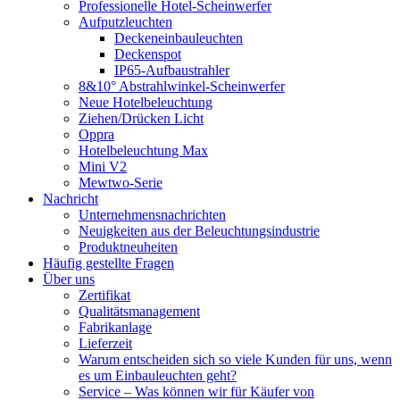
Professionelle Hotel-Scheinwerfer
Aufputzleuchten
Deckeneinbauleuchten
Deckenspot
IP65-Aufbaustrahler
8&10° Abstrahlwinkel-Scheinwerfer
Neue Hotelbeleuchtung
Ziehen/Drücken Licht
Oppra
Hotelbeleuchtung Max
Mini V2
Mewtwo-Serie
Nachricht
Unternehmensnachrichten
Neuigkeiten aus der Beleuchtungsindustrie
Produktneuheiten
Häufig gestellte Fragen
Über uns
Zertifikat
Qualitätsmanagement
Fabrikanlage
Lieferzeit
Warum entscheiden sich so viele Kunden für uns, wenn
es um Einbauleuchten geht?
Service – Was können wir für Käufer von