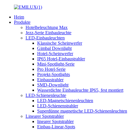
Heim
Produkte
Hotelbeleuchtung Max
Jezz-Serie Einbauleuchte
LED-Einbauleuchten
Klassische Scheinwerfer
Gimbal Downlight
Hotel-Scheinwerfer
IP65 Hotel-Einbaustrahler
Mini-Spotlight-Serie
Pro Hotel-Serie
Projekt-Spotlights
Einbaustrahler
SMD-Downlight
Wasserdichte Einbauleuchte IP65, fest montiert
LED-Schienenleuchte
LED-Magnetschienenleuchten
LED-Schienenstrahler
Superdünne magnetische LED-Schienenleuchten
Linearer Spotstrahler
linearer Spotstrahler
Einbau-Linear-Spots