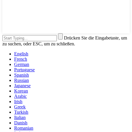
Drücken Sie die Eingabetaste, um
zu suchen, oder ESC, um zu schließen.
English
French
German
Portuguese
Spanish
Russian
Japanese
Korean
Arabic
Irish
Greek
Turkish
Italian
Danish
Romanian