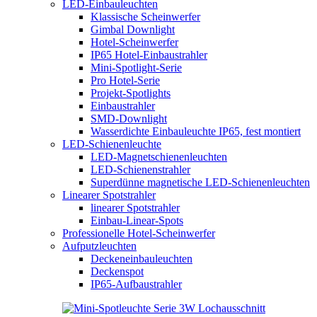
LED-Einbauleuchten
Klassische Scheinwerfer
Gimbal Downlight
Hotel-Scheinwerfer
IP65 Hotel-Einbaustrahler
Mini-Spotlight-Serie
Pro Hotel-Serie
Projekt-Spotlights
Einbaustrahler
SMD-Downlight
Wasserdichte Einbauleuchte IP65, fest montiert
LED-Schienenleuchte
LED-Magnetschienenleuchten
LED-Schienenstrahler
Superdünne magnetische LED-Schienenleuchten
Linearer Spotstrahler
linearer Spotstrahler
Einbau-Linear-Spots
Professionelle Hotel-Scheinwerfer
Aufputzleuchten
Deckeneinbauleuchten
Deckenspot
IP65-Aufbaustrahler