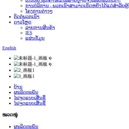
ເປັນຫຍັງລູກຄ້າໂຄມໄຟສາຍຫຼາຍຈຶ່ງເລືອກພວກເຮົາ?
ການບໍລິການ - ພວກເຮົາສາມາດເຮັດຫຍັງໄດ້ແດ່ສຳລັບຜູ
ໂຄງການຕ່າງໆ
ຕິດຕໍ່ພວກເຮົາ
ດາວໂຫຼດ
ລາຍການສິນຄ້າ
IES
ແຜ່ນຂໍ້ມູນ
English
ບ້ານ
ຜະລິດຕະພັນ
ໄຟຈຸດແບບເສັ້ນຊື່
ໄຟຈຸດແບບເສັ້ນຊື່
ໝວດໝູ່
ຜະລິດຕະພັນ