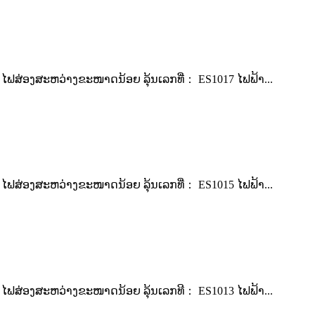
່ອງສະຫວ່າງຂະໜາດນ້ອຍ ລຸ້ນເລກທີ່： ES1017 ໄຟຟ້າ...
່ອງສະຫວ່າງຂະໜາດນ້ອຍ ລຸ້ນເລກທີ່： ES1015 ໄຟຟ້າ...
ສ່ອງສະຫວ່າງຂະໜາດນ້ອຍ ລຸ້ນເລກທີ： ES1013 ໄຟຟ້າ...