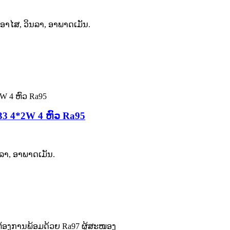
ູ່ອາໄສ, ວິນລາ, ອາພາດເມັນ.
33 4*2W 4 ຫົວ Ra95
ນລາ, ອາພາດເມັນ.