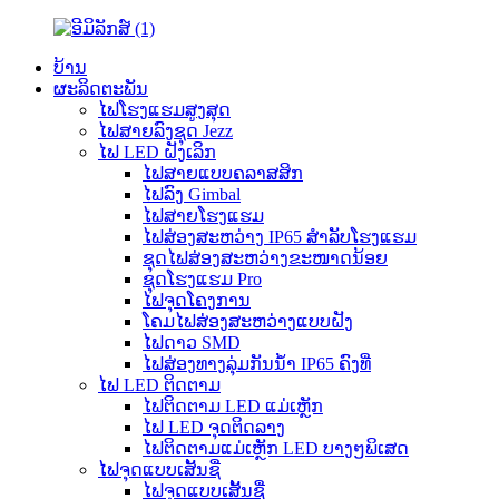
ບ້ານ
ຜະລິດຕະພັນ
ໄຟໂຮງແຮມສູງສຸດ
ໄຟສາຍລົງຊຸດ Jezz
ໄຟ LED ຝັງເລິກ
ໄຟສາຍແບບຄລາສສິກ
ໄຟລົງ Gimbal
ໄຟສາຍໂຮງແຮມ
ໄຟສ່ອງສະຫວ່າງ IP65 ສຳລັບໂຮງແຮມ
ຊຸດໄຟສ່ອງສະຫວ່າງຂະໜາດນ້ອຍ
ຊຸດໂຮງແຮມ Pro
ໄຟຈຸດໂຄງການ
ໂຄມໄຟສ່ອງສະຫວ່າງແບບຝັງ
ໄຟດາວ SMD
ໄຟສ່ອງທາງລຸ່ມກັນນ້ຳ IP65 ຄົງທີ່
ໄຟ LED ຕິດຕາມ
ໄຟຕິດຕາມ LED ແມ່ເຫຼັກ
ໄຟ LED ຈຸດຕິດລາງ
ໄຟຕິດຕາມແມ່ເຫຼັກ LED ບາງໆພິເສດ
ໄຟຈຸດແບບເສັ້ນຊື່
ໄຟຈຸດແບບເສັ້ນຊື່