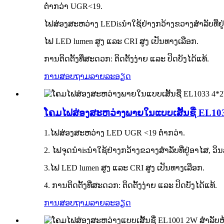
ຕ່ຳກວ່າ UGR<19
.
ໄຟສ່ອງສະຫວ່າງ LED
is
ນຳໃຊ້ຢ່າງກວ້າງຂວາງສຳລັບທີ່ຢ
ໄຟ LED lumen ສູງ ແລະ CRI ສູງ ເປັນທາງເລືອກ
.
ການຕິດຕັ້ງທີ່ສະດວກ: ຕິດຕັ້ງງ່າຍ ແລະ ປິດບັງໄດ້ແທ້.
ການສອບຖາມ
ລາຍລະອຽດ
ໂຄມໄຟສ່ອງສະຫວ່າງພາຍໃນແບບເສັ້ນຊື່ EL10
1.
ໄຟສ່ອງສະຫວ່າງ LED UGR <19 ຕ່ຳກວ່າ
.
2
. ໄຟຈຸດນຳ
is
ນຳໃຊ້ຢ່າງກວ້າງຂວາງສຳລັບທີ່ຢູ່ອາໄສ, ວິ
3.
ໄຟ LED lumen ສູງ ແລະ CRI ສູງ ເປັນທາງເລືອກ
.
4. ການຕິດຕັ້ງທີ່ສະດວກ: ຕິດຕັ້ງງ່າຍ ແລະ ປິດບັງໄດ້ແທ້.
ການສອບຖາມ
ລາຍລະອຽດ