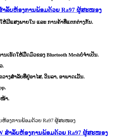
 ສຳລັບຫ້ອງການພ້ອມດ້ວຍ Ra97 ຜູ້ສະໜອງ
ຫ້ມີແສງພາຍໃນ ແລະ ການຄ້າທີ່ແຕກຕ່າງກັນ.
ການເຮັດໃຫ້ມືດມົວຂອງ Bluetooth Mesh
ບໍ່ຈຳເປັນ
.
ໄວ
.
າງສຳລັບທີ່ຢູ່ອາໄສ, ວິນລາ, ອາພາດເມັ້ນ.
p
p
.
ໜ້າ.
2W ສຳລັບຫ້ອງການພ້ອມດ້ວຍ Ra97 ຜູ້ສະໜອງ