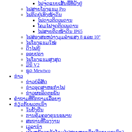
ໄຟຈຸດແບບເສັ້ນຊື່ທີ່ຝັງຢູ່
ໄຟສາຍໂຮງແຮມ Pro
ໄຟຕິດຢູ່ເທິງໜ້າດິນ
ໄຟດາວຕິດເພດານ
ໂຄມໄຟຈຸດຕິດເພດານ
ໄຟສາຍຕິດໜ້າດິນ IP65
ໄຟສ່ອງສະຫວ່າງມຸມລຳແສງ 8 ແລະ 10°
ໄຟໂຮງແຮມໃໝ່
ດຶງໄຟຍູ້
ອອບປຣາ
ໄຟໂຮງແຮມສູງສຸດ
ມິນິ V2
ຊຸດ Mewtwo
ຂ່າວ
ຂ່າວບໍລິສັດ
ຂ່າວອຸດສາຫະກຳໄຟ
ຂ່າວຜະລິດຕະພັນ
ຄຳຖາມທີ່ຖືກຖາມເລື້ອຍໆ
ກ່ຽວກັບພວກເຮົາ
ໃບຢັ້ງຢືນ
ການຄຸ້ມຄອງຄຸນນະພາບ
ສະຖານທີ່ໂຮງງານ
ເວລານຳ