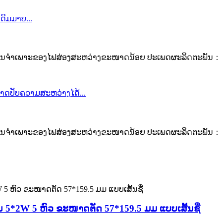
ູນຈຳເພາະຂອງໄຟສ່ອງສະຫວ່າງຂະໜາດນ້ອຍ ປະເພດຜະລິດຕະພັນ： ໄຟ
ູນຈຳເພາະຂອງໄຟສ່ອງສະຫວ່າງຂະໜາດນ້ອຍ ປະເພດຜະລິດຕະພັນ： ໄຟ
5*2W 5 ຫົວ ຂະໜາດຕັດ 57*159.5 ມມ ແບບເສັ້ນຊື່