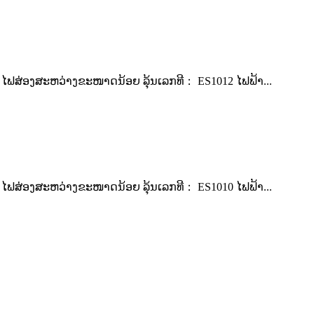
ສ່ອງສະຫວ່າງຂະໜາດນ້ອຍ ລຸ້ນເລກທີ： ES1012 ໄຟຟ້າ...
ສ່ອງສະຫວ່າງຂະໜາດນ້ອຍ ລຸ້ນເລກທີ： ES1010 ໄຟຟ້າ...