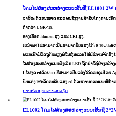
ໂຄມໄຟສ່ອງສະຫວ່າງແບບເສັ້ນຊື່ EL1001 2W
ວາຣິວ
s
ຕັດຂະໜາດ ແລະ ພະລັງງານສຳລັບໂຄງການເຮັດໃ
ຕ່ຳກວ່າ UGR<19
.
ທາງເລືອກ h
lumen ສູງ ແລະ CRI ສູງ
.
ເທ
ນຳພາ
ໄຟສາມາດເປັນ
ສາມາດປັບແສງໄດ້
: 0-10v/dali
/
ພວກເຮົາມີວັດຖຸດິບພຽງພໍໃນ
ຫຸ້ນ
ແລະ
ໃຫ້ບໍລິການຈັດສົ່ງ
ໄຟສ່ອງສະຫວ່າງແບບຝັງເລິກ LED ຖືກນຳໃຊ້ຢ່າງກວ້າງຂວ
L
ໄຟຈຸດ ed
ດ້ວຍ cct ທີ່ສາມາດປັບແຕ່ງໄດ້
ຄວບຄຸມໂດຍ A
ປັບແຕ່ງ l
ຜະລິດຕະພັນແສງ ed
ດ້ວຍ
ການອອກແບບທີ່ກ້າວ
ການສອບຖາມ
ລາຍລະອຽດ
EL1002 ໂຄມໄຟສ່ອງສະຫວ່າງແບບເສັ້ນຊື່ 2*