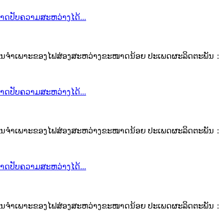
ູນຈຳເພາະຂອງໄຟສ່ອງສະຫວ່າງຂະໜາດນ້ອຍ ປະເພດຜະລິດຕະພັນ： ໄຟສ
ູນຈຳເພາະຂອງໄຟສ່ອງສະຫວ່າງຂະໜາດນ້ອຍ ປະເພດຜະລິດຕະພັນ： ໄຟສ
ູນຈຳເພາະຂອງໄຟສ່ອງສະຫວ່າງຂະໜາດນ້ອຍ ປະເພດຜະລິດຕະພັນ： ໄຟ