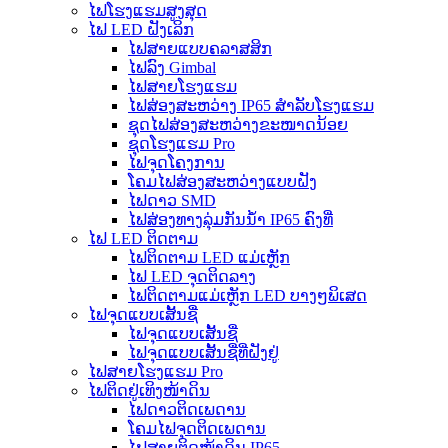
ໄຟໂຮງແຮມສູງສຸດ
ໄຟ LED ຝັງເລິກ
ໄຟສາຍແບບຄລາສສິກ
ໄຟລົງ Gimbal
ໄຟສາຍໂຮງແຮມ
ໄຟສ່ອງສະຫວ່າງ IP65 ສຳລັບໂຮງແຮມ
ຊຸດໄຟສ່ອງສະຫວ່າງຂະໜາດນ້ອຍ
ຊຸດໂຮງແຮມ Pro
ໄຟຈຸດໂຄງການ
ໂຄມໄຟສ່ອງສະຫວ່າງແບບຝັງ
ໄຟດາວ SMD
ໄຟສ່ອງທາງລຸ່ມກັນນ້ຳ IP65 ຄົງທີ່
ໄຟ LED ຕິດຕາມ
ໄຟຕິດຕາມ LED ແມ່ເຫຼັກ
ໄຟ LED ຈຸດຕິດລາງ
ໄຟຕິດຕາມແມ່ເຫຼັກ LED ບາງໆພິເສດ
ໄຟຈຸດແບບເສັ້ນຊື່
ໄຟຈຸດແບບເສັ້ນຊື່
ໄຟຈຸດແບບເສັ້ນຊື່ທີ່ຝັງຢູ່
ໄຟສາຍໂຮງແຮມ Pro
ໄຟຕິດຢູ່ເທິງໜ້າດິນ
ໄຟດາວຕິດເພດານ
ໂຄມໄຟຈຸດຕິດເພດານ
ໄຟສາຍຕິດໜ້າດິນ IP65