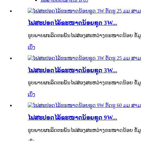
ໄຟສະປອດໄລ້ຂະໜາດນ້ອຍຊຸດ 3W...
ຮູບພາບຜະລິດຕະພັນໄຟສ່ອງສະຫວ່າງຂະໜາດນ້ອຍ ຂໍ້ມ
ເບິ່ງ
ໄຟສະປອດໄລ້ຂະໜາດນ້ອຍຊຸດ 3W...
ຮູບພາບຜະລິດຕະພັນໄຟສ່ອງສະຫວ່າງຂະໜາດນ້ອຍ ຂໍ້ມ
ເບິ່ງ
ໄຟສະປອດໄລ້ຂະໜາດນ້ອຍຊຸດ 9W...
ຮູບພາບຜະລິດຕະພັນໄຟສ່ອງສະຫວ່າງຂະໜາດນ້ອຍ ຂໍ້ມ