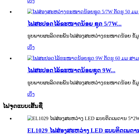
ເບິ່ງ
ໄຟສະປອດໄລ້ຂະໜາດນ້ອຍ ຊຸດ 5/7W...
ຮູບພາບຜະລິດຕະພັນໄຟສ່ອງສະຫວ່າງຂະໜາດນ້ອຍ ຂໍ້ມ
ເບິ່ງ
ໄຟສະປອດໄລ້ຂະໜາດນ້ອຍຊຸດ 9W...
ຮູບພາບຜະລິດຕະພັນໄຟສ່ອງສະຫວ່າງຂະໜາດນ້ອຍ ຂໍ້ມ
ເບິ່ງ
ໄຟຈຸດແບບເສັ້ນຊື່
EL1029 ໄຟສ່ອງສະຫວ່າງ LED ແບບຕິດເພດານ 