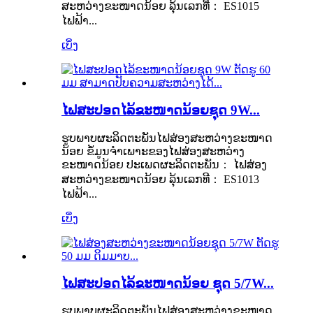
ສະຫວ່າງຂະໜາດນ້ອຍ ລຸ້ນເລກທີ່： ES1015
ໄຟຟ້າ...
ເບິ່ງ
ໄຟສະປອດໄລ້ຂະໜາດນ້ອຍຊຸດ 9W...
ຮູບພາບຜະລິດຕະພັນໄຟສ່ອງສະຫວ່າງຂະໜາດ
ນ້ອຍ ຂໍ້ມູນຈຳເພາະຂອງໄຟສ່ອງສະຫວ່າງ
ຂະໜາດນ້ອຍ ປະເພດຜະລິດຕະພັນ： ໄຟສ່ອງ
ສະຫວ່າງຂະໜາດນ້ອຍ ລຸ້ນເລກທີ： ES1013
ໄຟຟ້າ...
ເບິ່ງ
ໄຟສະປອດໄລ້ຂະໜາດນ້ອຍ ຊຸດ 5/7W...
ຮູບພາບຜະລິດຕະພັນໄຟສ່ອງສະຫວ່າງຂະໜາດ