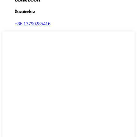
ວັອດສະປອດ
+86 13790285416