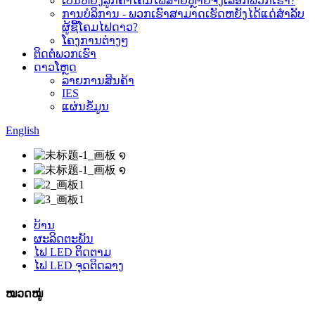
ເປັນຫຍັງລູກຄ້າໂຄມໄຟສາຍຫຼາຍຈຶ່ງເລືອກພວກເຮົາ?
ການບໍລິການ - ພວກເຮົາສາມາດເຮັດຫຍັງໄດ້ແດ່ສຳລັບ
ຜູ້ຊື້ໂຄມໄຟດາວ?
ໂຄງການຕ່າງໆ
ຕິດຕໍ່ພວກເຮົາ
ດາວໂຫຼດ
ລາຍການສິນຄ້າ
IES
ແຜ່ນຂໍ້ມູນ
English
ບ້ານ
ຜະລິດຕະພັນ
ໄຟ LED ຕິດຕາມ
ໄຟ LED ຈຸດຕິດລາງ
ໝວດໝູ່