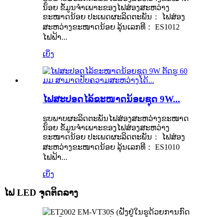
ນ້ອຍ ຂໍ້ມູນຈຳເພາະຂອງໄຟສ່ອງສະຫວ່າງ
ຂະໜາດນ້ອຍ ປະເພດຜະລິດຕະພັນ： ໄຟສ່ອງ
ສະຫວ່າງຂະໜາດນ້ອຍ ລຸ້ນເລກທີ： ES1012
ໄຟຟ້າ...
ເບິ່ງ
ໄຟສະປອດໄລ້ຂະໜາດນ້ອຍຊຸດ 9W...
ຮູບພາບຜະລິດຕະພັນໄຟສ່ອງສະຫວ່າງຂະໜາດ
ນ້ອຍ ຂໍ້ມູນຈຳເພາະຂອງໄຟສ່ອງສະຫວ່າງ
ຂະໜາດນ້ອຍ ປະເພດຜະລິດຕະພັນ： ໄຟສ່ອງ
ສະຫວ່າງຂະໜາດນ້ອຍ ລຸ້ນເລກທີ： ES1010
ໄຟຟ້າ...
ເບິ່ງ
ໄຟ LED ຈຸດຕິດລາງ