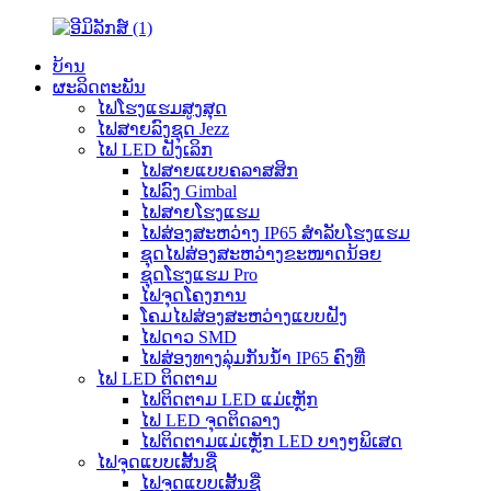
ບ້ານ
ຜະລິດຕະພັນ
ໄຟໂຮງແຮມສູງສຸດ
ໄຟສາຍລົງຊຸດ Jezz
ໄຟ LED ຝັງເລິກ
ໄຟສາຍແບບຄລາສສິກ
ໄຟລົງ Gimbal
ໄຟສາຍໂຮງແຮມ
ໄຟສ່ອງສະຫວ່າງ IP65 ສຳລັບໂຮງແຮມ
ຊຸດໄຟສ່ອງສະຫວ່າງຂະໜາດນ້ອຍ
ຊຸດໂຮງແຮມ Pro
ໄຟຈຸດໂຄງການ
ໂຄມໄຟສ່ອງສະຫວ່າງແບບຝັງ
ໄຟດາວ SMD
ໄຟສ່ອງທາງລຸ່ມກັນນ້ຳ IP65 ຄົງທີ່
ໄຟ LED ຕິດຕາມ
ໄຟຕິດຕາມ LED ແມ່ເຫຼັກ
ໄຟ LED ຈຸດຕິດລາງ
ໄຟຕິດຕາມແມ່ເຫຼັກ LED ບາງໆພິເສດ
ໄຟຈຸດແບບເສັ້ນຊື່
ໄຟຈຸດແບບເສັ້ນຊື່