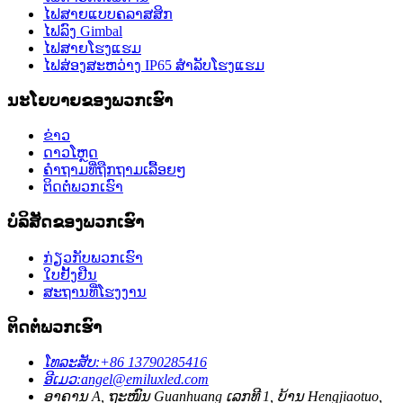
ໄຟສາຍແບບຄລາສສິກ
ໄຟລົງ Gimbal
ໄຟສາຍໂຮງແຮມ
ໄຟສ່ອງສະຫວ່າງ IP65 ສຳລັບໂຮງແຮມ
ນະໂຍບາຍຂອງພວກເຮົາ
ຂ່າວ
ດາວໂຫຼດ
ຄຳຖາມທີ່ຖືກຖາມເລື້ອຍໆ
ຕິດຕໍ່ພວກເຮົາ
ບໍລິສັດຂອງພວກເຮົາ
ກ່ຽວກັບພວກເຮົາ
ໃບຢັ້ງຢືນ
ສະຖານທີ່ໂຮງງານ
ຕິດຕໍ່ພວກເຮົາ
ໂທລະສັບ:
+86 13790285416
ອີເມວ:
angel@emiluxled.com
ອາຄານ A, ຖະໜົນ Guanhuang ເລກທີ 1, ບ້ານ Hengjiaotuo,