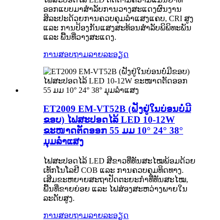
ອອກແບບມາສໍາລັບການວາງສະແດງຜົນງານ
ສິລະປະດ້ວຍການຄວບຄຸມລໍາແສງແຄບ, CRI ສູງ
ແລະ ການປ້ອງກັນແສງສະທ້ອນສໍາລັບພິພິທະພັນ
ແລະ ພື້ນທີ່ວາງສະແດງ.
ການສອບຖາມ
ລາຍລະອຽດ
ET2009 EM-VT52B (ຝັງຢູ່ໃນບ່ອນບໍ່ມີ
ຂອບ) ໄຟສະປອດໄລ້ LED 10-12W
ຂະໜາດຕັດອອກ 55 ມມ 10° 24° 38°
ມຸມລຳແສງ
ໄຟສະປອດໄລ້ LED ສີຂາວທີ່ທັນສະໄໝພ້ອມດ້ວຍ
ເທັກໂນໂລຢີ COB ແລະ ການຄວບຄຸມທິດທາງ.
ເສີມຂະຫຍາຍສະຖາປັດຕະຍະກຳທີ່ທັນສະໄໝ,
ພື້ນທີ່ຂາຍຍ່ອຍ ແລະ ໄຟສ່ອງສະຫວ່າງພາຍໃນ
ລະດັບສູງ.
ການສອບຖາມ
ລາຍລະອຽດ