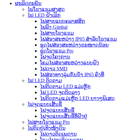
ຜະລິດຕະພັນ
ໄຟໂຮງແຮມສູງສຸດ
ໄຟ LED ຝັງເລິກ
ໄຟສາຍແບບຄລາສສິກ
ໄຟລົງ Gimbal
ໄຟສາຍໂຮງແຮມ
ໄຟສ່ອງສະຫວ່າງ IP65 ສຳລັບໂຮງແຮມ
ຊຸດໄຟສ່ອງສະຫວ່າງຂະໜາດນ້ອຍ
ຊຸດໂຮງແຮມ Pro
ໄຟຈຸດໂຄງການ
ໂຄມໄຟສ່ອງສະຫວ່າງແບບຝັງ
ໄຟດາວ SMD
ໄຟສ່ອງທາງລຸ່ມກັນນ້ຳ IP65 ຄົງທີ່
ໄຟ LED ຕິດຕາມ
ໄຟຕິດຕາມ LED ແມ່ເຫຼັກ
ໄຟ LED ຈຸດຕິດລາງ
ໄຟຕິດຕາມແມ່ເຫຼັກ LED ບາງໆພິເສດ
ໄຟຈຸດແບບເສັ້ນຊື່
ໄຟຈຸດແບບເສັ້ນຊື່
ໄຟຈຸດແບບເສັ້ນຊື່ທີ່ຝັງຢູ່
ໄຟສາຍໂຮງແຮມ Pro
ໄຟຕິດຢູ່ເທິງໜ້າດິນ
ໄຟດາວຕິດເພດານ
ໂຄມໄຟຈຸດຕິດເພດານ