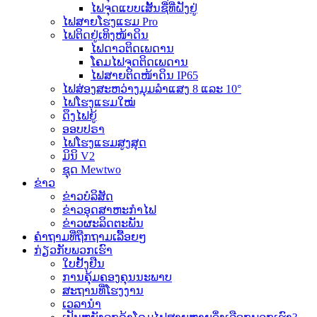
ໄຟຈຸດແບບເສັ້ນຊື່ທີ່ຝັງຢູ່
ໄຟສາຍໂຮງແຮມ Pro
ໄຟຕິດຢູ່ເທິງໜ້າດິນ
ໄຟດາວຕິດເພດານ
ໂຄມໄຟຈຸດຕິດເພດານ
ໄຟສາຍຕິດໜ້າດິນ IP65
ໄຟສ່ອງສະຫວ່າງມຸມລຳແສງ 8 ແລະ 10°
ໄຟໂຮງແຮມໃໝ່
ດຶງໄຟຍູ້
ອອບປຣາ
ໄຟໂຮງແຮມສູງສຸດ
ມິນິ V2
ຊຸດ Mewtwo
ຂ່າວ
ຂ່າວບໍລິສັດ
ຂ່າວອຸດສາຫະກຳໄຟ
ຂ່າວຜະລິດຕະພັນ
ຄຳຖາມທີ່ຖືກຖາມເລື້ອຍໆ
ກ່ຽວກັບພວກເຮົາ
ໃບຢັ້ງຢືນ
ການຄຸ້ມຄອງຄຸນນະພາບ
ສະຖານທີ່ໂຮງງານ
ເວລານຳ