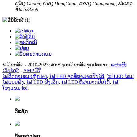
ເມືອງ Gaobu, ເມືອງ DongGuan, ແຂວງ Guangdong, ປະເທດ
ຈີນ. 523269
© ລິຂະສິດ - 2010-2023: ສະຫງວນລິຂະສິດທຸກປະການ.
ແຜນຜັງ
ເວັບໄຊທ໌
-
AMP ມືຖື
ໄຟຕິດຕາມແມ່ເຫຼັກ led
,
ໄຟ LED ຈຸດທີ່ສາມາດປັບໄດ້
,
ໄຟ LED ໂຄມ
ໄຟແບບຝັງ
,
ໄຟ LED ຝັງເລິກ
,
ໄຟ LED ທີ່ສາມາດປັບໄດ້
,
ໄຟ
ໂຮງແຮມ led
,
ວີແຊັດ
ວັອດສະປອດ