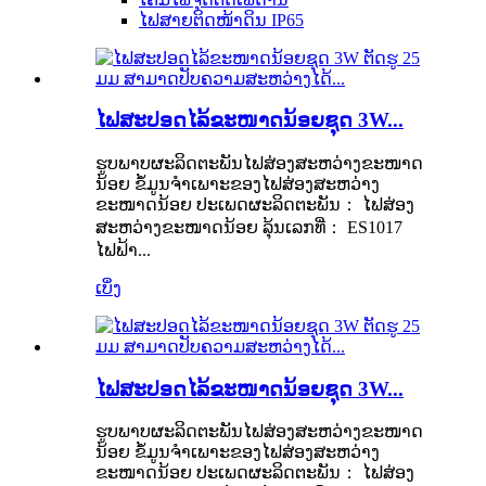
ໄຟສາຍຕິດໜ້າດິນ IP65
ໄຟສະປອດໄລ້ຂະໜາດນ້ອຍຊຸດ 3W...
ຮູບພາບຜະລິດຕະພັນໄຟສ່ອງສະຫວ່າງຂະໜາດ
ນ້ອຍ ຂໍ້ມູນຈຳເພາະຂອງໄຟສ່ອງສະຫວ່າງ
ຂະໜາດນ້ອຍ ປະເພດຜະລິດຕະພັນ： ໄຟສ່ອງ
ສະຫວ່າງຂະໜາດນ້ອຍ ລຸ້ນເລກທີ່： ES1017
ໄຟຟ້າ...
ເບິ່ງ
ໄຟສະປອດໄລ້ຂະໜາດນ້ອຍຊຸດ 3W...
ຮູບພາບຜະລິດຕະພັນໄຟສ່ອງສະຫວ່າງຂະໜາດ
ນ້ອຍ ຂໍ້ມູນຈຳເພາະຂອງໄຟສ່ອງສະຫວ່າງ
ຂະໜາດນ້ອຍ ປະເພດຜະລິດຕະພັນ： ໄຟສ່ອງ