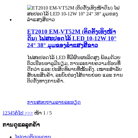
ET2010 EM-VT52M (ຕິດຕັ້ງເທິງໜ້າ
ດິນ) ໄຟສະປອດໄລ້ LED 10-12W 10°
24° 38° ມຸມຂອງລຳແສງສີຂາວ
ໄຟສະປອດໄລ້ LED ທີ່ມີຜົນຜະລິດສູງ ພ້ອມດ້ວຍ
ຕົວເຮືອນອາລູມີນຽມ, ການລະບາຍຄວາມຮ້ອນທີ່
ດີກວ່າ ແລະ ປະສິດທິພາບທີ່ໝັ້ນຄົງ. ເໝາະສຳລັບ
ສັບພະສິນຄ້າ, ລະບົບຕ່ອງໂສ້ຂາຍຍ່ອຍ ແລະ ການ
ຕິດຕັ້ງທາງການຄ້າ.
ການສອບຖາມ
ລາຍລະອຽດ
1
2
3
4
5
ຕໍ່ໄປ >
>>
ໜ້າ 1 / 5
ການດູແລລູກຄ້າ
ໄຟດາວຕິດເພດານ