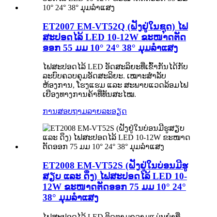
ET2007 EM-VT52Q (ຝັງຢູ່ໃນຊຸດ) ໄຟ
ສະປອດໄລ້ LED 10-12W ຂະໜາດຕັດ
ອອກ 55 ມມ 10° 24° 38° ມຸມລຳແສງ
ໄຟສະປອດໄລ້ LED ອັດສະລິຍະທີ່ເຂົ້າກັນໄດ້ກັບ
ລະບົບຄວບຄຸມອັດສະລິຍະ. ເໝາະສຳລັບ
ຫ້ອງການ, ໂຮງແຮມ ແລະ ສະພາບແວດລ້ອມໄຟ
ເຍືອງທາງການຄ້າທີ່ທັນສະໄໝ.
ການສອບຖາມ
ລາຍລະອຽດ
ET2008 EM-VT52S (ຝັງຢູ່ໃນບ່ອນມີຮູ
ສຽບ ແລະ ດຶງ) ໄຟສະປອດໄລ້ LED 10-
12W ຂະໜາດຕັດອອກ 75 ມມ 10° 24°
38° ມຸມລຳແສງ
ໄຟສະປອດໄລ້ LED ຕິດຕາມຄວາມແມ່ນຍໍາທີ່