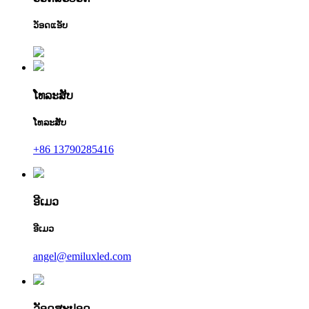
ວັອດແອັບ
ໂທລະສັບ
ໂທລະສັບ
+86 13790285416
ອີເມວ
ອີເມວ
angel@emiluxled.com
ວັອດສະປອດ