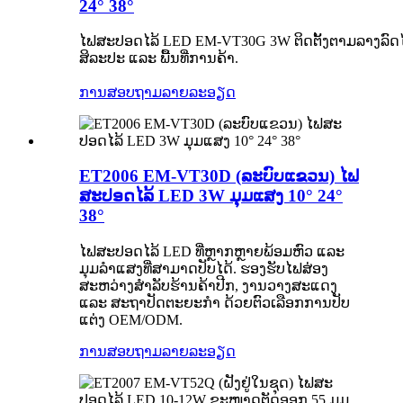
24° 38°
ໄຟສະປອດໄລ້ LED EM-VT30G 3W ຕິດຕັ້ງຕາມລາງລົດໄຟ
ສິລະປະ ແລະ ພື້ນທີ່ການຄ້າ.
ການສອບຖາມ
ລາຍລະອຽດ
ET2006 EM-VT30D (ລະບົບແຂວນ) ໄຟ
ສະປອດໄລ້ LED 3W ມຸມແສງ 10° 24°
38°
ໄຟສະປອດໄລ້ LED ທີ່ຫຼາກຫຼາຍພ້ອມຫົວ ແລະ
ມຸມລຳແສງທີ່ສາມາດປັບໄດ້. ຮອງຮັບໄຟສ່ອງ
ສະຫວ່າງສຳລັບຮ້ານຄ້າປີກ, ງານວາງສະແດງ
ແລະ ສະຖາປັດຕະຍະກຳ ດ້ວຍຕົວເລືອກການປັບ
ແຕ່ງ OEM/ODM.
ການສອບຖາມ
ລາຍລະອຽດ