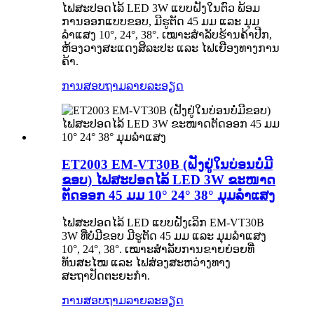
ໄຟສະປອດໄລ້ LED 3W ແບບຝັງໃນຕົວ ພ້ອມ
ການອອກແບບຂອບ, ມີຮູຕັດ 45 ມມ ແລະ ມຸມ
ລຳແສງ 10°, 24°, 38°. ເໝາະສຳລັບຮ້ານຄ້າປີກ,
ຫ້ອງວາງສະແດງສິລະປະ ແລະ ໄຟເຍືອງທາງການ
ຄ້າ.
ການສອບຖາມ
ລາຍລະອຽດ
ET2003 EM-VT30B (ຝັງຢູ່ໃນບ່ອນບໍ່ມີ
ຂອບ) ໄຟສະປອດໄລ້ LED 3W ຂະໜາດ
ຕັດອອກ 45 ມມ 10° 24° 38° ມຸມລຳແສງ
ໄຟສະປອດໄລ້ LED ແບບຝັງເລິກ EM-VT30B
3W ທີ່ບໍ່ມີຂອບ ມີຮູຕັດ 45 ມມ ແລະ ມຸມລຳແສງ
10°, 24°, 38°. ເໝາະສຳລັບການຂາຍຍ່ອຍທີ່
ທັນສະໄໝ ແລະ ໄຟສ່ອງສະຫວ່າງທາງ
ສະຖາປັດຕະຍະກຳ.
ການສອບຖາມ
ລາຍລະອຽດ