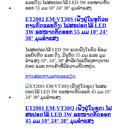
ET2002 EM-VT30S (ຝັງຢູ່ໃນຮູດ້ວຍ
ການກົດແລະດຶງ) ໄຟສະປອດໄລ້ LED
3W ຂະໜາດຕັດອອກ 55 ມມ 10° 24°
38° ມຸມລຳແສງ
ໄຟສະປອດໄລ້ LED 3W ແບບຝັງໃນຕົວ ພ້ອມ
ລະບົບກົດ ແລະ ດຶງ, ມີຮູຕັດ 55 ມມ ແລະ ມຸມ
ລຳແສງ 10°, 24°, 38° ສຳລັບໄຟເຍືອງທາງຂາຍ
ຍ່ອຍ ແລະ ການຄ້າທີ່ມີຄວາມຍືດຫຍຸ່ນ.
ການສອບຖາມ
ລາຍລະອຽດ
ET2001 EM-VT30Q (ຝັງຢູ່ໃນຊຸດ) ໄຟ
ສະປອດໄລ້ LED 3W ຂະໜາດຕັດອອກ
45 ມມ 10° 24° 38° ມຸມລຳແສງ