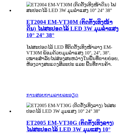
ET2004 EM-VT30M (ຕິດຕັ້ງເທິງໜ້າ
ດິນ) ໄຟສະປອດໄລ້ LED 3W ມຸມລຳແສງ
10° 24° 38°
ໄຟສະປອດໄລ້ LED ທີ່ຕິດຕັ້ງເທິງໜ້າລາງ EM-
VT30M ພ້ອມດ້ວຍມຸມລຳແສງ 10°, 24°, 38°.
ເໝາະສຳລັບໄຟສ່ອງສະຫວ່າງໃນພື້ນທີ່ຂາຍຍ່ອຍ,
ຫ້ອງວາງສະແດງສິລະປະ ແລະ ພື້ນທີ່ການຄ້າ.
ການສອບຖາມ
ລາຍລະອຽດ
ET2005 EM-VT30G (ຕິດຕັ້ງເທິງລາງ)
ໄຟສະປອດໄລ້ LED 3W ມຸມແສງ 10°