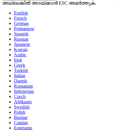
അല്ലെങ്കിൽ അടയ്ക്കാൻ ESC അമർത്തുക.
English
French
German
Portuguese
Spanish
Russian
Japanese
Korean
Arabic
Irish
Greek
Turkish
Italian
Danish
Romanian
Indonesian
Czech
Afrikaans
Swedish
Polish
Basque
Catalan
Esperanto