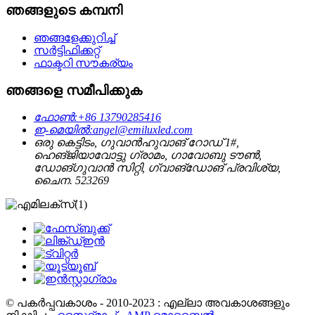
ഞങ്ങളുടെ കമ്പനി
ഞങ്ങളേക്കുറിച്ച്
സർട്ടിഫിക്കറ്റ്
ഫാക്ടറി സൗകര്യം
ഞങ്ങളെ സമീപിക്കുക
ഫോൺ:
+86 13790285416
ഇ-മെയിൽ:
angel@emiluxled.com
ഒരു കെട്ടിടം, ഗുവാൻഹുവാങ് റോഡ് 1#,
ഹെങ്ജിയാവോട്ടു ഗ്രാമം, ഗാവോബു ടൗൺ,
ഡോങ്ഗുവാൻ സിറ്റി, ഗ്വാങ്ഡോങ് പ്രവിശ്യ,
ചൈന. 523269
© പകർപ്പവകാശം - 2010-2023 : എല്ലാ അവകാശങ്ങളും