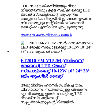
COB സാങ്കേതികവിദ്യയും ദിശാ
നിയന്ത്രണവും ഉള്ള സ്ലീക്ക് വൈറ്റ് LED
ട്രാക്ക് സ്പോട്ട്ലൈറ്റ്. ആധുനിക
വാസ്തുവിദ്യ, റീട്ടെയിൽ ഇടങ്ങൾ, ഉയർന്ന
നിലവാരമുള്ള ഇന്റീരിയർ ഡിസൈൻ
ലൈറ്റിംഗ് എന്നിവ മെച്ചപ്പെടുത്തുന്നു.
അന്വേഷണം
വിശദാംശങ്ങൾ
ET2010 EM-VT52M (സർഫസ്
മൗണ്ടഡ്) LED ട്രാക്ക്
സ്പോട്ട്‌ലൈറ്റ് 10-12W 10° 24° 38°
ബീം ആംഗിൾ വൈറ്റ്
അലൂമിനിയം ഹൗസിംഗ്, മികച്ച താപ
വിസർജ്ജനം, സ്ഥിരതയുള്ള പ്രകടനം
എന്നിവയുള്ള ഉയർന്ന ഔട്ട്‌പുട്ട് LED
ട്രാക്ക് സ്‌പോട്ട്‌ലൈറ്റ്.
സൂപ്പർമാർക്കറ്റുകൾ, റീട്ടെയിൽ