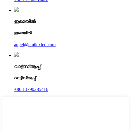
ഇമെയിൽ
ഇമെയിൽ
angel@emiluxled.com
വാട്ട്‌സ്ആപ്പ്
വാട്ട്‌സ്ആപ്പ്
+86 13790285416