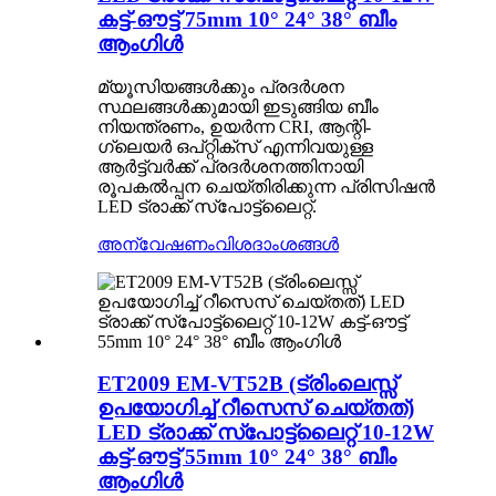
കട്ട്-ഔട്ട് 75mm 10° 24° 38° ബീം
ആംഗിൾ
മ്യൂസിയങ്ങൾക്കും പ്രദർശന
സ്ഥലങ്ങൾക്കുമായി ഇടുങ്ങിയ ബീം
നിയന്ത്രണം, ഉയർന്ന CRI, ആന്റി-
ഗ്ലെയർ ഒപ്റ്റിക്സ് എന്നിവയുള്ള
ആർട്ട്‌വർക്ക് പ്രദർശനത്തിനായി
രൂപകൽപ്പന ചെയ്‌തിരിക്കുന്ന പ്രിസിഷൻ
LED ട്രാക്ക് സ്‌പോട്ട്‌ലൈറ്റ്.
അന്വേഷണം
വിശദാംശങ്ങൾ
ET2009 EM-VT52B (ട്രിംലെസ്സ്
ഉപയോഗിച്ച് റീസെസ് ചെയ്‌തത്)
LED ട്രാക്ക് സ്‌പോട്ട്‌ലൈറ്റ് 10-12W
കട്ട്-ഔട്ട് 55mm 10° 24° 38° ബീം
ആംഗിൾ