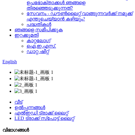
ഉപഭോക്താക്കൾ ഞങ്ങളെ
തിരഞ്ഞെടുക്കുന്നത്?
സേവനം - ഡൗൺലൈറ്റ് വാങ്ങുന്നവർക്ക് നമുക്ക്
എന്തുചെയ്യാൻ കഴിയും?
പദ്ധതികൾ
ഞങ്ങളെ സമീപിക്കുക
ഇറക്കുമതി
കാറ്റലോഗ്
ഐ.ഇ.എസ്.
ഡാറ്റ ഷീറ്റ്
English
വീട്
ഉൽപ്പന്നങ്ങൾ
എൽഇഡി ട്രാക്ക് ലൈറ്റ്
LED ട്രാക്ക് സ്പോട്ട് ലൈറ്റ്
വിഭാഗങ്ങൾ