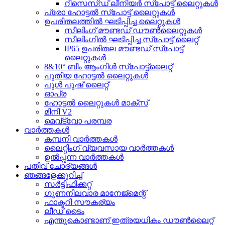
റീസെസ്ഡ് ലീനിയർ സ്പോട്ട് ലൈറ്റുകൾ
പ്രോ ഹോട്ടൽ സ്പോട്ട് ലൈറ്റുകൾ
ഉപരിതലത്തിൽ ഘടിപ്പിച്ച ലൈറ്റുകൾ
സീലിംഗ് മൗണ്ടഡ് ഡൗൺലൈറ്റുകൾ
സീലിംഗിൽ ഘടിപ്പിച്ച സ്പോട്ട് ലൈറ്റ്
IP65 ഉപരിതല മൗണ്ടഡ് സ്പോട്ട്
ലൈറ്റുകൾ
8&10° ബീം ആംഗിൾ സ്പോട്ട്‌ലൈറ്റ്
പുതിയ ഹോട്ടൽ ലൈറ്റുകൾ
പുൾ പുഷ് ലൈറ്റ്
ഓപ്ര
ഹോട്ടൽ ലൈറ്റുകൾ മാക്സ്
മിനി V2
മെവ്‌ട്വോ പരമ്പര
വാർത്തകൾ
കമ്പനി വാർത്തകൾ
ലൈറ്റിംഗ് വ്യവസായ വാർത്തകൾ
ഉൽപ്പന്ന വാർത്തകൾ
പതിവ് ചോദ്യങ്ങൾ
ഞങ്ങളേക്കുറിച്ച്
സർട്ടിഫിക്കറ്റ്
ഗുണനിലവാര മാനേജ്മെന്റ്
ഫാക്ടറി സൗകര്യം
ലീഡ് ടൈം
എന്തുകൊണ്ടാണ് ഇത്രയധികം ഡൗൺലൈറ്റ്