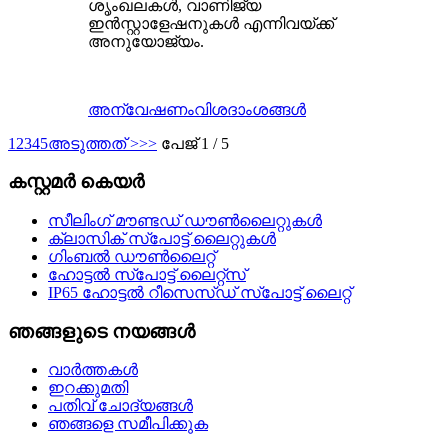
ശൃംഖലകൾ, വാണിജ്യ
ഇൻസ്റ്റാളേഷനുകൾ എന്നിവയ്ക്ക്
അനുയോജ്യം.
അന്വേഷണം
വിശദാംശങ്ങൾ
1
2
3
4
5
അടുത്തത് >
>>
പേജ് 1 / 5
കസ്റ്റമർ കെയർ
സീലിംഗ് മൗണ്ടഡ് ഡൗൺലൈറ്റുകൾ
ക്ലാസിക് സ്പോട്ട് ലൈറ്റുകൾ
ഗിംബൽ ഡൗൺലൈറ്റ്
ഹോട്ടൽ സ്പോട്ട് ലൈറ്റ്സ്
IP65 ഹോട്ടൽ റീസെസ്ഡ് സ്പോട്ട് ലൈറ്റ്
ഞങ്ങളുടെ നയങ്ങൾ
വാർത്തകൾ
ഇറക്കുമതി
പതിവ് ചോദ്യങ്ങൾ
ഞങ്ങളെ സമീപിക്കുക