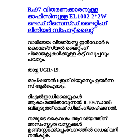
Ra97 വിതരണക്കാരനുള്ള
ഓഫീസിനുള്ള EL1002 2*2W
ലെഡ് റീസെസ്ഡ് ലൈറ്റിംഗ്
ലീനിയർ സ്പോട്ട് ലൈറ്റ്
വാരിയോ
s
വ്യത്യസ്ത ഇൻഡോർ &
കൊമേഴ്‌സ്യൽ ലൈറ്റിംഗ്
പ്രോജക്റ്റുകൾക്കുള്ള കട്ട് വലുപ്പവും
പവറും.
താഴ്ന്ന UGR<19
.
ഓപ്ഷണൽ h
ഇഗ് ല്യൂമനും ഉയർന്ന
സിആർഐയും
.
ദി
എൽഇഡി
ലൈറ്റുകൾ
ആകാം
മങ്ങിക്കാവുന്നത്
: 0-10v/ഡാലി
/
ബ്ലൂടൂത്ത് മെഷ് ഡിമ്മിംഗ്
ഓപ്ഷണൽ
.
നമ്മുടെ കൈവശം ആവശ്യത്തിന്
അസംസ്കൃത വസ്തുക്കൾ
ഉണ്ട്
സ്റ്റോക്ക്
ഒപ്പം
വേഗത്തിൽ ഡെലിവറി
നൽകുക
.