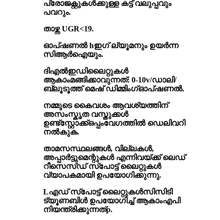
പ്രോജക്റ്റുകൾക്കുള്ള കട്ട് വലുപ്പവും
പവറും.
താഴ്ന്ന UGR<19
.
ഓപ്ഷണൽ h
ഇഗ് ല്യൂമനും ഉയർന്ന
സിആർഐയും
.
ദി
എൽഇഡി
ലൈറ്റുകൾ
ആകാം
മങ്ങിക്കാവുന്നത്
: 0-10v/ഡാലി
/
ബ്ലൂടൂത്ത് മെഷ് ഡിമ്മിംഗ്
ഓപ്ഷണൽ
.
നമ്മുടെ കൈവശം ആവശ്യത്തിന്
അസംസ്കൃത വസ്തുക്കൾ
ഉണ്ട്
സ്റ്റോക്ക്
ഒപ്പം
വേഗത്തിൽ ഡെലിവറി
നൽകുക
.
താമസസ്ഥലങ്ങൾ, വില്ലകൾ,
അപ്പാർട്ടുമെന്റുകൾ എന്നിവയ്ക്ക് ലെഡ്
റീസെസ്ഡ് സ്പോട്ട് ലൈറ്റുകൾ
വ്യാപകമായി ഉപയോഗിക്കുന്നു.
L
എഡ് സ്പോട്ട് ലൈറ്റുകൾ
സിസിടി
ട്യൂണബിൾ ഉപയോഗിച്ച് ആകാം
എപി
നിയന്ത്രിക്കുന്നത്
p
.