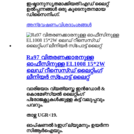
ഇഷ്ടാനുസൃതമാക്കിയത് l
എഡ് ലൈറ്റ്
ഉൽപ്പന്നങ്ങൾ
ഒരു കൂടെ
നൂതനമായ
ഡിസൈനിംഗ്.
അന്വേഷണം
വിശദാംശങ്ങൾ
Ra97 വിതരണക്കാരനുള്ള
ഓഫീസിനുള്ള EL1008 15*2W
ലെഡ് റീസെസ്ഡ് ലൈറ്റിംഗ്
ലീനിയർ സ്പോട്ട് ലൈറ്റ്
വാരിയോ
s
വ്യത്യസ്ത ഇൻഡോർ &
കൊമേഴ്‌സ്യൽ ലൈറ്റിംഗ്
പ്രോജക്റ്റുകൾക്കുള്ള കട്ട് വലുപ്പവും
പവറും.
താഴ്ന്ന UGR<19
.
ഓപ്ഷണൽ h
ഇഗ് ല്യൂമനും ഉയർന്ന
സിആർഐയും
.