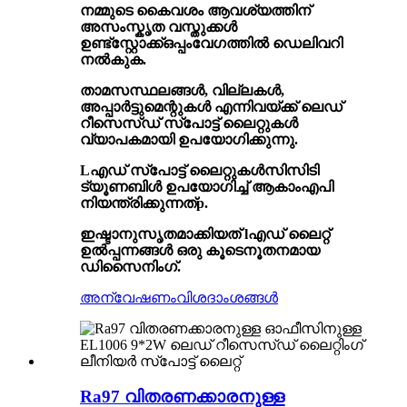
നമ്മുടെ കൈവശം ആവശ്യത്തിന്
അസംസ്കൃത വസ്തുക്കൾ
ഉണ്ട്
സ്റ്റോക്ക്
ഒപ്പം
വേഗത്തിൽ ഡെലിവറി
നൽകുക
.
താമസസ്ഥലങ്ങൾ, വില്ലകൾ,
അപ്പാർട്ടുമെന്റുകൾ എന്നിവയ്ക്ക് ലെഡ്
റീസെസ്ഡ് സ്പോട്ട് ലൈറ്റുകൾ
വ്യാപകമായി ഉപയോഗിക്കുന്നു.
L
എഡ് സ്പോട്ട് ലൈറ്റുകൾ
സിസിടി
ട്യൂണബിൾ ഉപയോഗിച്ച് ആകാം
എപി
നിയന്ത്രിക്കുന്നത്
p
.
ഇഷ്ടാനുസൃതമാക്കിയത് l
എഡ് ലൈറ്റ്
ഉൽപ്പന്നങ്ങൾ
ഒരു കൂടെ
നൂതനമായ
ഡിസൈനിംഗ്.
അന്വേഷണം
വിശദാംശങ്ങൾ
Ra97 വിതരണക്കാരനുള്ള