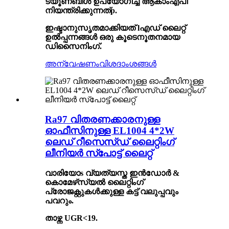
ട്യൂണബിൾ ഉപയോഗിച്ച് ആകാം
എപി
നിയന്ത്രിക്കുന്നത്
p
.
ഇഷ്ടാനുസൃതമാക്കിയത് l
എഡ് ലൈറ്റ്
ഉൽപ്പന്നങ്ങൾ
ഒരു കൂടെ
നൂതനമായ
ഡിസൈനിംഗ്.
അന്വേഷണം
വിശദാംശങ്ങൾ
Ra97 വിതരണക്കാരനുള്ള
ഓഫീസിനുള്ള EL1004 4*2W
ലെഡ് റീസെസ്ഡ് ലൈറ്റിംഗ്
ലീനിയർ സ്പോട്ട് ലൈറ്റ്
വാരിയോ
s
വ്യത്യസ്ത ഇൻഡോർ &
കൊമേഴ്‌സ്യൽ ലൈറ്റിംഗ്
പ്രോജക്റ്റുകൾക്കുള്ള കട്ട് വലുപ്പവും
പവറും.
താഴ്ന്ന UGR<19
.