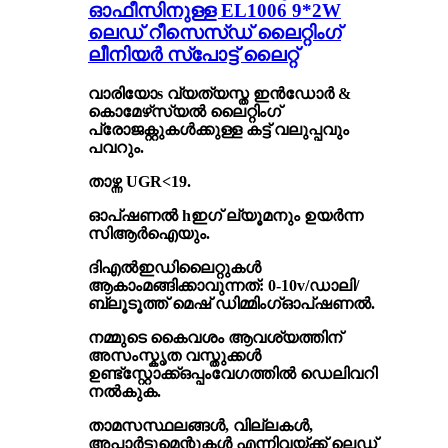
ഓഫീസിനുള്ള EL1006 9*2W
ലെഡ് റീസെസ്ഡ് ലൈറ്റിംഗ്
ലീനിയർ സ്പോട്ട് ലൈറ്റ്
വാരിയോ
s
വ്യത്യസ്ത ഇൻഡോർ &
കൊമേഴ്‌സ്യൽ ലൈറ്റിംഗ്
പ്രോജക്റ്റുകൾക്കുള്ള കട്ട് വലുപ്പവും
പവറും.
താഴ്ന്ന UGR<19
.
ഓപ്ഷണൽ h
ഇഗ് ല്യൂമനും ഉയർന്ന
സിആർഐയും
.
ദി
എൽഇഡി
ലൈറ്റുകൾ
ആകാം
മങ്ങിക്കാവുന്നത്
: 0-10v/ഡാലി
/
ബ്ലൂടൂത്ത് മെഷ് ഡിമ്മിംഗ്
ഓപ്ഷണൽ
.
നമ്മുടെ കൈവശം ആവശ്യത്തിന്
അസംസ്കൃത വസ്തുക്കൾ
ഉണ്ട്
സ്റ്റോക്ക്
ഒപ്പം
വേഗത്തിൽ ഡെലിവറി
നൽകുക
.
താമസസ്ഥലങ്ങൾ, വില്ലകൾ,
അപ്പാർട്ടുമെന്റുകൾ എന്നിവയ്ക്ക് ലെഡ്