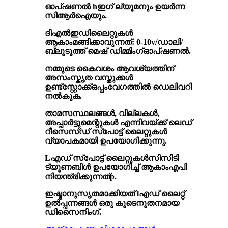
ഓപ്ഷണൽ h
ഇഗ് ല്യൂമനും ഉയർന്ന
സിആർഐയും
.
ദി
എൽഇഡി
ലൈറ്റുകൾ
ആകാം
മങ്ങിക്കാവുന്നത്
: 0-10v/ഡാലി
/
ബ്ലൂടൂത്ത് മെഷ് ഡിമ്മിംഗ്
ഓപ്ഷണൽ
.
നമ്മുടെ കൈവശം ആവശ്യത്തിന്
അസംസ്കൃത വസ്തുക്കൾ
ഉണ്ട്
സ്റ്റോക്ക്
ഒപ്പം
വേഗത്തിൽ ഡെലിവറി
നൽകുക
.
താമസസ്ഥലങ്ങൾ, വില്ലകൾ,
അപ്പാർട്ടുമെന്റുകൾ എന്നിവയ്ക്ക് ലെഡ്
റീസെസ്ഡ് സ്പോട്ട് ലൈറ്റുകൾ
വ്യാപകമായി ഉപയോഗിക്കുന്നു.
L
എഡ് സ്പോട്ട് ലൈറ്റുകൾ
സിസിടി
ട്യൂണബിൾ ഉപയോഗിച്ച് ആകാം
എപി
നിയന്ത്രിക്കുന്നത്
p
.
ഇഷ്ടാനുസൃതമാക്കിയത് l
എഡ് ലൈറ്റ്
ഉൽപ്പന്നങ്ങൾ
ഒരു കൂടെ
നൂതനമായ
ഡിസൈനിംഗ്.