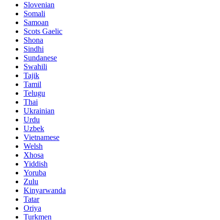
Slovenian
Somali
Samoan
Scots Gaelic
Shona
Sindhi
Sundanese
Swahili
Tajik
Tamil
Telugu
Thai
Ukrainian
Urdu
Uzbek
Vietnamese
Welsh
Xhosa
Yiddish
Yoruba
Zulu
Kinyarwanda
Tatar
Oriya
Turkmen