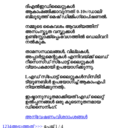
ദി
എൽഇഡി
ലൈറ്റുകൾ
ആകാം
മങ്ങിക്കാവുന്നത്
: 0-10v/ഡാലി
/
ബ്ലൂടൂത്ത് മെഷ് ഡിമ്മിംഗ്
ഓപ്ഷണൽ
.
നമ്മുടെ കൈവശം ആവശ്യത്തിന്
അസംസ്കൃത വസ്തുക്കൾ
ഉണ്ട്
സ്റ്റോക്ക്
ഒപ്പം
വേഗത്തിൽ ഡെലിവറി
നൽകുക
.
താമസസ്ഥലങ്ങൾ, വില്ലകൾ,
അപ്പാർട്ടുമെന്റുകൾ എന്നിവയ്ക്ക് ലെഡ്
റീസെസ്ഡ് സ്പോട്ട് ലൈറ്റുകൾ
വ്യാപകമായി ഉപയോഗിക്കുന്നു.
L
എഡ് സ്പോട്ട് ലൈറ്റുകൾ
സിസിടി
ട്യൂണബിൾ ഉപയോഗിച്ച് ആകാം
എപി
നിയന്ത്രിക്കുന്നത്
p
.
ഇഷ്ടാനുസൃതമാക്കിയത് l
എഡ് ലൈറ്റ്
ഉൽപ്പന്നങ്ങൾ
ഒരു കൂടെ
നൂതനമായ
ഡിസൈനിംഗ്.
അന്വേഷണം
വിശദാംശങ്ങൾ
1
2
3
4
അടുത്തത് >
>>
പേജ് 1 / 4