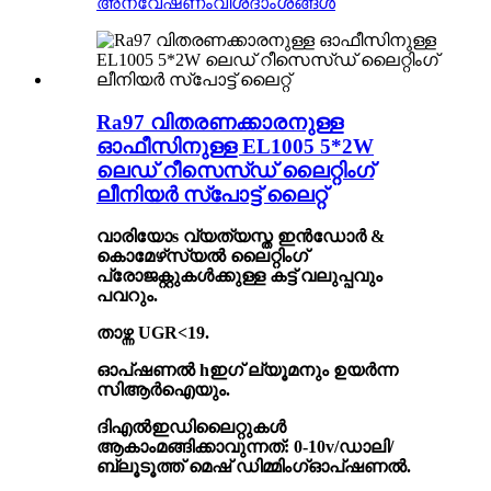
അന്വേഷണം
വിശദാംശങ്ങൾ
Ra97 വിതരണക്കാരനുള്ള
ഓഫീസിനുള്ള EL1005 5*2W
ലെഡ് റീസെസ്ഡ് ലൈറ്റിംഗ്
ലീനിയർ സ്പോട്ട് ലൈറ്റ്
വാരിയോ
s
വ്യത്യസ്ത ഇൻഡോർ &
കൊമേഴ്‌സ്യൽ ലൈറ്റിംഗ്
പ്രോജക്റ്റുകൾക്കുള്ള കട്ട് വലുപ്പവും
പവറും.
താഴ്ന്ന UGR<19
.
ഓപ്ഷണൽ h
ഇഗ് ല്യൂമനും ഉയർന്ന
സിആർഐയും
.
ദി
എൽഇഡി
ലൈറ്റുകൾ
ആകാം
മങ്ങിക്കാവുന്നത്
: 0-10v/ഡാലി
/
ബ്ലൂടൂത്ത് മെഷ് ഡിമ്മിംഗ്
ഓപ്ഷണൽ
.