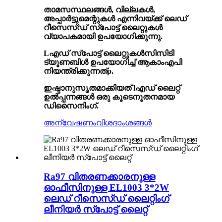
താമസസ്ഥലങ്ങൾ, വില്ലകൾ,
അപ്പാർട്ടുമെന്റുകൾ എന്നിവയ്ക്ക് ലെഡ്
റീസെസ്ഡ് സ്പോട്ട് ലൈറ്റുകൾ
വ്യാപകമായി ഉപയോഗിക്കുന്നു.
L
എഡ് സ്പോട്ട് ലൈറ്റുകൾ
സിസിടി
ട്യൂണബിൾ ഉപയോഗിച്ച് ആകാം
എപി
നിയന്ത്രിക്കുന്നത്
p
.
ഇഷ്ടാനുസൃതമാക്കിയത് l
എഡ് ലൈറ്റ്
ഉൽപ്പന്നങ്ങൾ
ഒരു കൂടെ
നൂതനമായ
ഡിസൈനിംഗ്.
അന്വേഷണം
വിശദാംശങ്ങൾ
Ra97 വിതരണക്കാരനുള്ള
ഓഫീസിനുള്ള EL1003 3*2W
ലെഡ് റീസെസ്ഡ് ലൈറ്റിംഗ്
ലീനിയർ സ്പോട്ട് ലൈറ്റ്