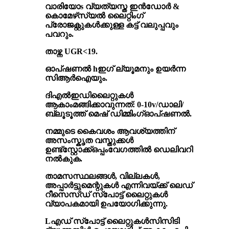
വാരിയോ
s
വ്യത്യസ്ത ഇൻഡോർ &
കൊമേഴ്‌സ്യൽ ലൈറ്റിംഗ്
പ്രോജക്റ്റുകൾക്കുള്ള കട്ട് വലുപ്പവും
പവറും.
താഴ്ന്ന UGR<19
.
ഓപ്ഷണൽ h
ഇഗ് ല്യൂമനും ഉയർന്ന
സിആർഐയും
.
ദി
എൽഇഡി
ലൈറ്റുകൾ
ആകാം
മങ്ങിക്കാവുന്നത്
: 0-10v/ഡാലി
/
ബ്ലൂടൂത്ത് മെഷ് ഡിമ്മിംഗ്
ഓപ്ഷണൽ
.
നമ്മുടെ കൈവശം ആവശ്യത്തിന്
അസംസ്കൃത വസ്തുക്കൾ
ഉണ്ട്
സ്റ്റോക്ക്
ഒപ്പം
വേഗത്തിൽ ഡെലിവറി
നൽകുക
.
താമസസ്ഥലങ്ങൾ, വില്ലകൾ,
അപ്പാർട്ടുമെന്റുകൾ എന്നിവയ്ക്ക് ലെഡ്
റീസെസ്ഡ് സ്പോട്ട് ലൈറ്റുകൾ
വ്യാപകമായി ഉപയോഗിക്കുന്നു.
L
എഡ് സ്പോട്ട് ലൈറ്റുകൾ
സിസിടി