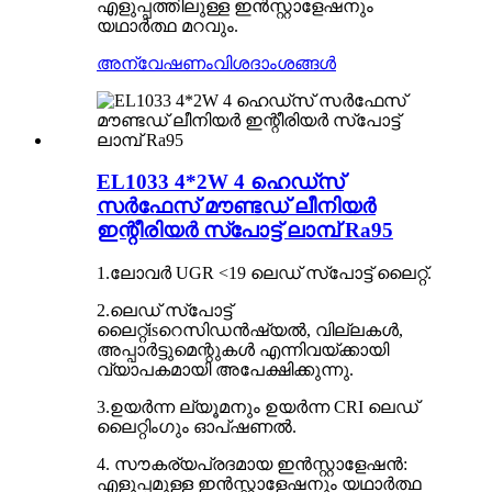
എളുപ്പത്തിലുള്ള ഇൻസ്റ്റാളേഷനും
യഥാർത്ഥ മറവും.
അന്വേഷണം
വിശദാംശങ്ങൾ
EL1033 4*2W 4 ഹെഡ്‌സ്
സർഫേസ് മൗണ്ടഡ് ലീനിയർ
ഇന്റീരിയർ സ്പോട്ട് ലാമ്പ് Ra95
1.
ലോവർ UGR <19 ലെഡ് സ്പോട്ട് ലൈറ്റ്
.
2
.ലെഡ് സ്പോട്ട്
ലൈറ്റ്
is
റെസിഡൻഷ്യൽ, വില്ലകൾ,
അപ്പാർട്ടുമെന്റുകൾ എന്നിവയ്ക്കായി
വ്യാപകമായി അപേക്ഷിക്കുന്നു.
3.
ഉയർന്ന ല്യൂമനും ഉയർന്ന CRI ലെഡ്
ലൈറ്റിംഗും ഓപ്ഷണൽ
.
4. സൗകര്യപ്രദമായ ഇൻസ്റ്റാളേഷൻ:
എളുപ്പമുള്ള ഇൻസ്റ്റാളേഷനും യഥാർത്ഥ