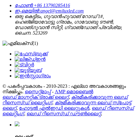
ഫോൺ:
+86 13790285416
ഇ-മെയിൽ:
angel@emiluxled.com
ഒരു കെട്ടിടം, ഗുവാൻഹുവാങ് റോഡ് 1#,
ഹെങ്ജിയാവോട്ടു ഗ്രാമം, ഗാവോബു ടൗൺ,
ഡോങ്ഗുവാൻ സിറ്റി, ഗ്വാങ്ഡോങ് പ്രവിശ്യ,
ചൈന. 523269
© പകർപ്പവകാശം - 2010-2023 : എല്ലാ അവകാശങ്ങളും
നിക്ഷിപ്തം.
സൈറ്റ്മാപ്പ്
-
AMP മൊബൈൽ
ലെഡ് മാഗ്നറ്റിക് ട്രാക്ക് ലൈറ്റ്
,
ക്രമീകരിക്കാവുന്ന ലെഡ്
റീസെസ്ഡ് ലൈറ്റിംഗ്
,
ക്രമീകരിക്കാവുന്ന ലെഡ് സ്പോട്ട്
ലൈറ്റ്
,
ഹോട്ടൽ എൽഇഡി ലൈറ്റുകൾ
,
ലെഡ് റീസെസ്ഡ്
ലൈറ്റിംഗ്
,
ലെഡ് റീസെസ്ഡ് ഡൗൺലൈറ്റ്
,
വെച്ചാറ്റ്