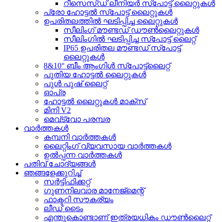
റീസെസ്ഡ് ലീനിയർ സ്പോട്ട് ലൈറ്റുകൾ
പ്രോ ഹോട്ടൽ സ്പോട്ട് ലൈറ്റുകൾ
ഉപരിതലത്തിൽ ഘടിപ്പിച്ച ലൈറ്റുകൾ
സീലിംഗ് മൗണ്ടഡ് ഡൗൺലൈറ്റുകൾ
സീലിംഗിൽ ഘടിപ്പിച്ച സ്പോട്ട് ലൈറ്റ്
IP65 ഉപരിതല മൗണ്ടഡ് സ്പോട്ട്
ലൈറ്റുകൾ
8&10° ബീം ആംഗിൾ സ്പോട്ട്‌ലൈറ്റ്
പുതിയ ഹോട്ടൽ ലൈറ്റുകൾ
പുൾ പുഷ് ലൈറ്റ്
ഓപ്ര
ഹോട്ടൽ ലൈറ്റുകൾ മാക്സ്
മിനി V2
മെവ്‌ട്വോ പരമ്പര
വാർത്തകൾ
കമ്പനി വാർത്തകൾ
ലൈറ്റിംഗ് വ്യവസായ വാർത്തകൾ
ഉൽപ്പന്ന വാർത്തകൾ
പതിവ് ചോദ്യങ്ങൾ
ഞങ്ങളേക്കുറിച്ച്
സർട്ടിഫിക്കറ്റ്
ഗുണനിലവാര മാനേജ്മെന്റ്
ഫാക്ടറി സൗകര്യം
ലീഡ് ടൈം
എന്തുകൊണ്ടാണ് ഇത്രയധികം ഡൗൺലൈറ്റ്