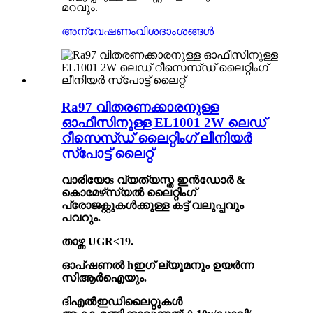
മറവും.
അന്വേഷണം
വിശദാംശങ്ങൾ
Ra97 വിതരണക്കാരനുള്ള
ഓഫീസിനുള്ള EL1001 2W ലെഡ്
റീസെസ്ഡ് ലൈറ്റിംഗ് ലീനിയർ
സ്പോട്ട് ലൈറ്റ്
വാരിയോ
s
വ്യത്യസ്ത ഇൻഡോർ &
കൊമേഴ്‌സ്യൽ ലൈറ്റിംഗ്
പ്രോജക്റ്റുകൾക്കുള്ള കട്ട് വലുപ്പവും
പവറും.
താഴ്ന്ന UGR<19
.
ഓപ്ഷണൽ h
ഇഗ് ല്യൂമനും ഉയർന്ന
സിആർഐയും
.
ദി
എൽഇഡി
ലൈറ്റുകൾ