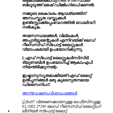
ആകാം
മങ്ങിക്കാവുന്നത്
: 0-10v/ഡാലി
/
ബ്ലൂടൂത്ത് മെഷ് ഡിമ്മിംഗ്
ഓപ്ഷണൽ
.
നമ്മുടെ കൈവശം ആവശ്യത്തിന്
അസംസ്കൃത വസ്തുക്കൾ
ഉണ്ട്
സ്റ്റോക്ക്
ഒപ്പം
വേഗത്തിൽ ഡെലിവറി
നൽകുക
.
താമസസ്ഥലങ്ങൾ, വില്ലകൾ,
അപ്പാർട്ടുമെന്റുകൾ എന്നിവയ്ക്ക് ലെഡ്
റീസെസ്ഡ് സ്പോട്ട് ലൈറ്റുകൾ
വ്യാപകമായി ഉപയോഗിക്കുന്നു.
L
എഡ് സ്പോട്ട് ലൈറ്റുകൾ
സിസിടി
ട്യൂണബിൾ ഉപയോഗിച്ച് ആകാം
എപി
നിയന്ത്രിക്കുന്നത്
p
.
ഇഷ്ടാനുസൃതമാക്കിയത് l
എഡ് ലൈറ്റ്
ഉൽപ്പന്നങ്ങൾ
ഒരു കൂടെ
നൂതനമായ
ഡിസൈനിംഗ്.
അന്വേഷണം
വിശദാംശങ്ങൾ