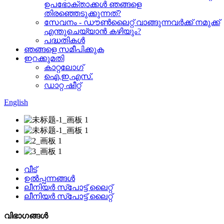
ഉപഭോക്താക്കൾ ഞങ്ങളെ
തിരഞ്ഞെടുക്കുന്നത്?
സേവനം - ഡൗൺലൈറ്റ് വാങ്ങുന്നവർക്ക് നമുക്ക്
എന്തുചെയ്യാൻ കഴിയും?
പദ്ധതികൾ
ഞങ്ങളെ സമീപിക്കുക
ഇറക്കുമതി
കാറ്റലോഗ്
ഐ.ഇ.എസ്.
ഡാറ്റ ഷീറ്റ്
English
വീട്
ഉൽപ്പന്നങ്ങൾ
ലീനിയർ സ്പോട്ട് ലൈറ്റ്
ലീനിയർ സ്പോട്ട് ലൈറ്റ്
വിഭാഗങ്ങൾ