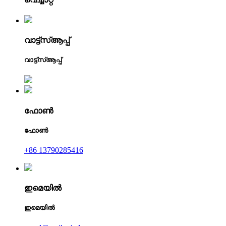
വാട്ട്‌സ്ആപ്പ്
വാട്ട്‌സ്ആപ്പ്
ഫോൺ
ഫോൺ
+86 13790285416
ഇമെയിൽ
ഇമെയിൽ