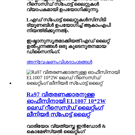
റീസെസ്ഡ് സ്പോട്ട് ലൈറ്റുകൾ
വ്യാപകമായി ഉപയോഗിക്കുന്നു.
L
എഡ് സ്പോട്ട് ലൈറ്റുകൾ
സിസിടി
ട്യൂണബിൾ ഉപയോഗിച്ച് ആകാം
എപി
നിയന്ത്രിക്കുന്നത്
p
.
ഇഷ്ടാനുസൃതമാക്കിയത് l
എഡ് ലൈറ്റ്
ഉൽപ്പന്നങ്ങൾ
ഒരു കൂടെ
നൂതനമായ
ഡിസൈനിംഗ്.
അന്വേഷണം
വിശദാംശങ്ങൾ
Ra97 വിതരണക്കാരനുള്ള
ഓഫീസിനായി EL1007 10*2W
ലെഡ് റീസെസ്ഡ് ലൈറ്റിംഗ്
ലീനിയർ സ്പോട്ട് ലൈറ്റ്
വാരിയോ
s
വ്യത്യസ്ത ഇൻഡോർ &
കൊമേഴ്‌സ്യൽ ലൈറ്റിംഗ്