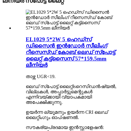
ലീനിയർ സ്പോട്ട് ലൈറ്റ്
EL1029 5*2W 5 ഹെഡ്‌സ്
ഡിസൈൻ ഇൻഡോർ സീലിംഗ്
റീസെസ്ഡ് കോബ് ലെഡ് സ്പോട്ട്
ലൈറ്റ് കട്ട്സൈസ് 57*159.5mm
ലീനിയർ
താഴ്ന്ന UGR<19
.
ലെഡ് സ്പോട്ട് ലൈറ്റ്
is
റെസിഡൻഷ്യൽ,
വില്ലകൾ, അപ്പാർട്ടുമെന്റുകൾ
എന്നിവയ്ക്കായി വ്യാപകമായി
അപേക്ഷിക്കുന്നു.
ഉയർന്ന ല്യൂമനും ഉയർന്ന CRI ലെഡ്
ലൈറ്റിംഗും ഓപ്ഷണൽ
.
സൗകര്യപ്രദമായ ഇൻസ്റ്റാളേഷൻ: