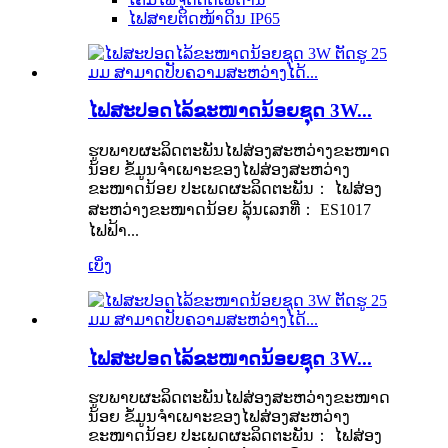
ໄຟສາຍຕິດໜ້າດິນ IP65
ໄຟສະປອດໄລ້ຂະໜາດນ້ອຍຊຸດ 3W...
ຮູບພາບຜະລິດຕະພັນໄຟສ່ອງສະຫວ່າງຂະໜາດ
ນ້ອຍ ຂໍ້ມູນຈຳເພາະຂອງໄຟສ່ອງສະຫວ່າງ
ຂະໜາດນ້ອຍ ປະເພດຜະລິດຕະພັນ： ໄຟສ່ອງ
ສະຫວ່າງຂະໜາດນ້ອຍ ລຸ້ນເລກທີ່： ES1017
ໄຟຟ້າ...
ເບິ່ງ
ໄຟສະປອດໄລ້ຂະໜາດນ້ອຍຊຸດ 3W...
ຮູບພາບຜະລິດຕະພັນໄຟສ່ອງສະຫວ່າງຂະໜາດ
ນ້ອຍ ຂໍ້ມູນຈຳເພາະຂອງໄຟສ່ອງສະຫວ່າງ
ຂະໜາດນ້ອຍ ປະເພດຜະລິດຕະພັນ： ໄຟສ່ອງ