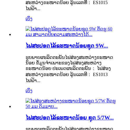
ສະຫວ່າງຂະໜາດນ້ອຍ ລຸ້ນເລກທີ່： ES1015
ໄຟຟ້າ...
ເບິ່ງ
ໄຟສະປອດໄລ້ຂະໜາດນ້ອຍຊຸດ 9W...
ຮູບພາບຜະລິດຕະພັນໄຟສ່ອງສະຫວ່າງຂະໜາດ
ນ້ອຍ ຂໍ້ມູນຈຳເພາະຂອງໄຟສ່ອງສະຫວ່າງ
ຂະໜາດນ້ອຍ ປະເພດຜະລິດຕະພັນ： ໄຟສ່ອງ
ສະຫວ່າງຂະໜາດນ້ອຍ ລຸ້ນເລກທີ： ES1013
ໄຟຟ້າ...
ເບິ່ງ
ໄຟສະປອດໄລ້ຂະໜາດນ້ອຍ ຊຸດ 5/7W...
ຮູບພາບຜະລິດຕະພັນໄຟສ່ອງສະຫວ່າງຂະໜາດ