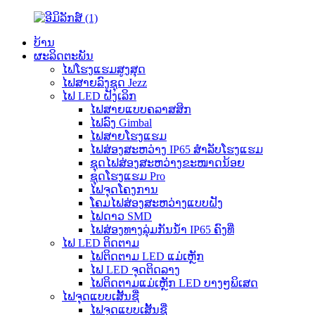
ບ້ານ
ຜະລິດຕະພັນ
ໄຟໂຮງແຮມສູງສຸດ
ໄຟສາຍລົງຊຸດ Jezz
ໄຟ LED ຝັງເລິກ
ໄຟສາຍແບບຄລາສສິກ
ໄຟລົງ Gimbal
ໄຟສາຍໂຮງແຮມ
ໄຟສ່ອງສະຫວ່າງ IP65 ສຳລັບໂຮງແຮມ
ຊຸດໄຟສ່ອງສະຫວ່າງຂະໜາດນ້ອຍ
ຊຸດໂຮງແຮມ Pro
ໄຟຈຸດໂຄງການ
ໂຄມໄຟສ່ອງສະຫວ່າງແບບຝັງ
ໄຟດາວ SMD
ໄຟສ່ອງທາງລຸ່ມກັນນ້ຳ IP65 ຄົງທີ່
ໄຟ LED ຕິດຕາມ
ໄຟຕິດຕາມ LED ແມ່ເຫຼັກ
ໄຟ LED ຈຸດຕິດລາງ
ໄຟຕິດຕາມແມ່ເຫຼັກ LED ບາງໆພິເສດ
ໄຟຈຸດແບບເສັ້ນຊື່
ໄຟຈຸດແບບເສັ້ນຊື່