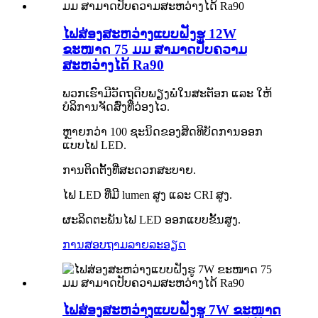
ໄຟສ່ອງສະຫວ່າງແບບຝັງຮູ 12W
ຂະໜາດ 75 ມມ ສາມາດປັບຄວາມ
ສະຫວ່າງໄດ້ Ra90
ພວກເຮົາມີວັດຖຸດິບພຽງພໍໃນສະຕັອກ ແລະ ໃຫ້
ບໍລິການຈັດສົ່ງທີ່ວ່ອງໄວ.
ຫຼາຍກວ່າ 100 ຊະນິດຂອງສິດທິບັດການອອກ
ແບບໄຟ LED.
ການຕິດຕັ້ງທີ່ສະດວກສະບາຍ.
ໄຟ LED ທີ່ມີ lumen ສູງ ແລະ CRI ສູງ.
ຜະລິດຕະພັນໄຟ LED ອອກແບບຂັ້ນສູງ.
ການສອບຖາມ
ລາຍລະອຽດ
ໄຟສ່ອງສະຫວ່າງແບບຝັງຮູ 7W ຂະໜາດ