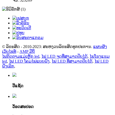
ຈີນ. 523269
© ລິຂະສິດ - 2010-2023: ສະຫງວນລິຂະສິດທຸກປະການ.
ແຜນຜັງ
ເວັບໄຊທ໌
-
AMP ມືຖື
ໄຟຕິດຕາມແມ່ເຫຼັກ led
,
ໄຟ LED ຈຸດທີ່ສາມາດປັບໄດ້
,
ໄຟໂຮງແຮມ
led
,
ໄຟ LED ໂຄມໄຟແບບຝັງ
,
ໄຟ LED ທີ່ສາມາດປັບໄດ້
,
ໄຟ LED
ຝັງເລິກ
,
ວີແຊັດ
ວັອດສະປອດ