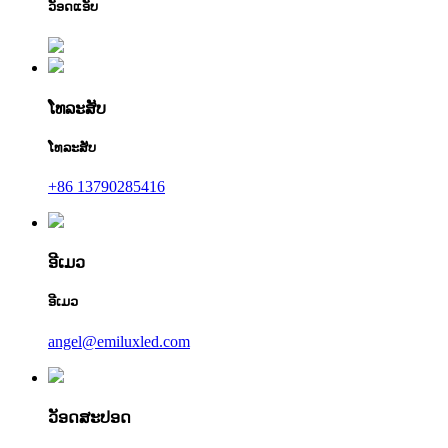
ວັອດແອັບ
ໂທລະສັບ
ໂທລະສັບ
+86 13790285416
ອີເມວ
ອີເມວ
angel@emiluxled.com
ວັອດສະປອດ