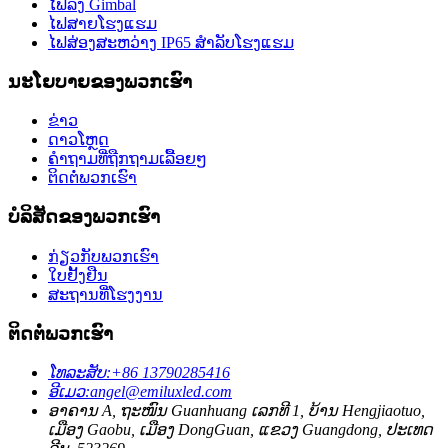
ໄຟລົງ Gimbal
ໄຟສາຍໂຮງແຮມ
ໄຟສ່ອງສະຫວ່າງ IP65 ສຳລັບໂຮງແຮມ
ນະໂຍບາຍຂອງພວກເຮົາ
ຂ່າວ
ດາວໂຫຼດ
ຄຳຖາມທີ່ຖືກຖາມເລື້ອຍໆ
ຕິດຕໍ່ພວກເຮົາ
ບໍລິສັດຂອງພວກເຮົາ
ກ່ຽວກັບພວກເຮົາ
ໃບຢັ້ງຢືນ
ສະຖານທີ່ໂຮງງານ
ຕິດຕໍ່ພວກເຮົາ
ໂທລະສັບ:
+86 13790285416
ອີເມວ:
angel@emiluxled.com
ອາຄານ A, ຖະໜົນ Guanhuang ເລກທີ 1, ບ້ານ Hengjiaotuo,
ເມືອງ Gaobu, ເມືອງ DongGuan, ແຂວງ Guangdong, ປະເທດ