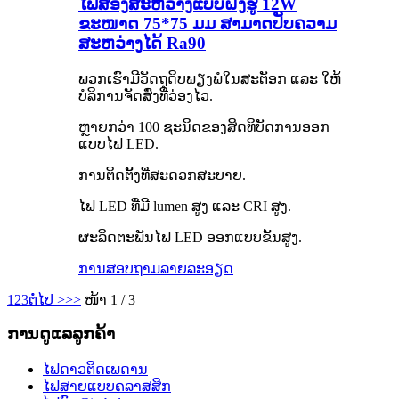
ໄຟສ່ອງສະຫວ່າງແບບຝັງຮູ 12W
ຂະໜາດ 75*75 ມມ ສາມາດປັບຄວາມ
ສະຫວ່າງໄດ້ Ra90
ພວກເຮົາມີວັດຖຸດິບພຽງພໍໃນສະຕັອກ ແລະ ໃຫ້
ບໍລິການຈັດສົ່ງທີ່ວ່ອງໄວ.
ຫຼາຍກວ່າ 100 ຊະນິດຂອງສິດທິບັດການອອກ
ແບບໄຟ LED.
ການຕິດຕັ້ງທີ່ສະດວກສະບາຍ.
ໄຟ LED ທີ່ມີ lumen ສູງ ແລະ CRI ສູງ.
ຜະລິດຕະພັນໄຟ LED ອອກແບບຂັ້ນສູງ.
ການສອບຖາມ
ລາຍລະອຽດ
1
2
3
ຕໍ່ໄປ >
>>
ໜ້າ 1 / 3
ການດູແລລູກຄ້າ
ໄຟດາວຕິດເພດານ
ໄຟສາຍແບບຄລາສສິກ