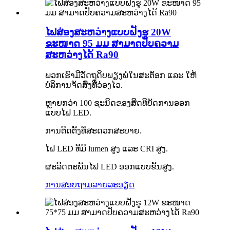
ໄຟສ່ອງສະຫວ່າງແບບຝັງຮູ 20W
ຂະໜາດ 95 ມມ ສາມາດປັບຄວາມ
ສະຫວ່າງໄດ້ Ra90
ພວກເຮົາມີວັດຖຸດິບພຽງພໍໃນສະຕັອກ ແລະ ໃຫ້
ບໍລິການຈັດສົ່ງທີ່ວ່ອງໄວ.
ຫຼາຍກວ່າ 100 ຊະນິດຂອງສິດທິບັດການອອກ
ແບບໄຟ LED.
ການຕິດຕັ້ງທີ່ສະດວກສະບາຍ.
ໄຟ LED ທີ່ມີ lumen ສູງ ແລະ CRI ສູງ.
ຜະລິດຕະພັນໄຟ LED ອອກແບບຂັ້ນສູງ.
ການສອບຖາມ
ລາຍລະອຽດ