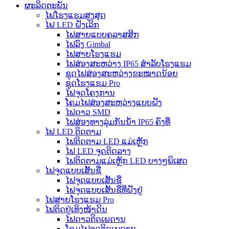
ຜະລິດຕະພັນ
ໄຟໂຮງແຮມສູງສຸດ
ໄຟ LED ຝັງເລິກ
ໄຟສາຍແບບຄລາສສິກ
ໄຟລົງ Gimbal
ໄຟສາຍໂຮງແຮມ
ໄຟສ່ອງສະຫວ່າງ IP65 ສຳລັບໂຮງແຮມ
ຊຸດໄຟສ່ອງສະຫວ່າງຂະໜາດນ້ອຍ
ຊຸດໂຮງແຮມ Pro
ໄຟຈຸດໂຄງການ
ໂຄມໄຟສ່ອງສະຫວ່າງແບບຝັງ
ໄຟດາວ SMD
ໄຟສ່ອງທາງລຸ່ມກັນນ້ຳ IP65 ຄົງທີ່
ໄຟ LED ຕິດຕາມ
ໄຟຕິດຕາມ LED ແມ່ເຫຼັກ
ໄຟ LED ຈຸດຕິດລາງ
ໄຟຕິດຕາມແມ່ເຫຼັກ LED ບາງໆພິເສດ
ໄຟຈຸດແບບເສັ້ນຊື່
ໄຟຈຸດແບບເສັ້ນຊື່
ໄຟຈຸດແບບເສັ້ນຊື່ທີ່ຝັງຢູ່
ໄຟສາຍໂຮງແຮມ Pro
ໄຟຕິດຢູ່ເທິງໜ້າດິນ
ໄຟດາວຕິດເພດານ
ໂຄມໄຟຈຸດຕິດເພດານ