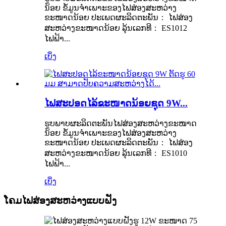
ນ້ອຍ ຂໍ້ມູນຈຳເພາະຂອງໄຟສ່ອງສະຫວ່າງ
ຂະໜາດນ້ອຍ ປະເພດຜະລິດຕະພັນ： ໄຟສ່ອງ
ສະຫວ່າງຂະໜາດນ້ອຍ ລຸ້ນເລກທີ： ES1012
ໄຟຟ້າ...
ເບິ່ງ
ໄຟສະປອດໄລ້ຂະໜາດນ້ອຍຊຸດ 9W...
ຮູບພາບຜະລິດຕະພັນໄຟສ່ອງສະຫວ່າງຂະໜາດ
ນ້ອຍ ຂໍ້ມູນຈຳເພາະຂອງໄຟສ່ອງສະຫວ່າງ
ຂະໜາດນ້ອຍ ປະເພດຜະລິດຕະພັນ： ໄຟສ່ອງ
ສະຫວ່າງຂະໜາດນ້ອຍ ລຸ້ນເລກທີ： ES1010
ໄຟຟ້າ...
ເບິ່ງ
ໂຄມໄຟສ່ອງສະຫວ່າງແບບຝັງ