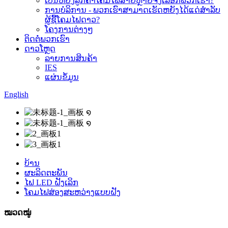
ເປັນຫຍັງລູກຄ້າໂຄມໄຟສາຍຫຼາຍຈຶ່ງເລືອກພວກເຮົາ?
ການບໍລິການ - ພວກເຮົາສາມາດເຮັດຫຍັງໄດ້ແດ່ສຳລັບ
ຜູ້ຊື້ໂຄມໄຟດາວ?
ໂຄງການຕ່າງໆ
ຕິດຕໍ່ພວກເຮົາ
ດາວໂຫຼດ
ລາຍການສິນຄ້າ
IES
ແຜ່ນຂໍ້ມູນ
English
ບ້ານ
ຜະລິດຕະພັນ
ໄຟ LED ຝັງເລິກ
ໂຄມໄຟສ່ອງສະຫວ່າງແບບຝັງ
ໝວດໝູ່