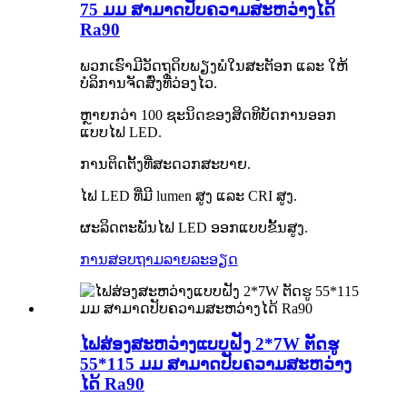
75 ມມ ສາມາດປັບຄວາມສະຫວ່າງໄດ້
Ra90
ພວກເຮົາມີວັດຖຸດິບພຽງພໍໃນສະຕັອກ ແລະ ໃຫ້
ບໍລິການຈັດສົ່ງທີ່ວ່ອງໄວ.
ຫຼາຍກວ່າ 100 ຊະນິດຂອງສິດທິບັດການອອກ
ແບບໄຟ LED.
ການຕິດຕັ້ງທີ່ສະດວກສະບາຍ.
ໄຟ LED ທີ່ມີ lumen ສູງ ແລະ CRI ສູງ.
ຜະລິດຕະພັນໄຟ LED ອອກແບບຂັ້ນສູງ.
ການສອບຖາມ
ລາຍລະອຽດ
ໄຟສ່ອງສະຫວ່າງແບບຝັງ 2*7W ຕັດຮູ
55*115 ມມ ສາມາດປັບຄວາມສະຫວ່າງ
ໄດ້ Ra90