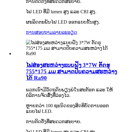
ການຕິດຕັ້ງທີ່ສະດວກສະບາຍ.
ໄຟ LED ທີ່ມີ lumen ສູງ ແລະ CRI ສູງ.
ຜະລິດຕະພັນໄຟ LED ອອກແບບຂັ້ນສູງ.
ການສອບຖາມ
ລາຍລະອຽດ
ໄຟສ່ອງສະຫວ່າງແບບຝັງ 3*7W ຕັດຮູ
755*175 ມມ ສາມາດປັບຄວາມສະຫວ່າງ
ໄດ້ Ra90
ພວກເຮົາມີວັດຖຸດິບພຽງພໍໃນສະຕັອກ ແລະ ໃຫ້
ບໍລິການຈັດສົ່ງທີ່ວ່ອງໄວ.
ຫຼາຍກວ່າ 100 ຊະນິດຂອງສິດທິບັດການອອກ
ແບບໄຟ LED.
ການຕິດຕັ້ງທີ່ສະດວກສະບາຍ.
ໄຟ LED ທີ່ມີ lumen ສູງ ແລະ CRI ສູງ.