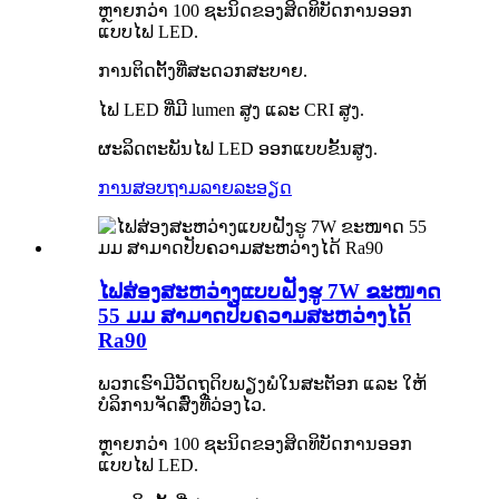
ຫຼາຍກວ່າ 100 ຊະນິດຂອງສິດທິບັດການອອກ
ແບບໄຟ LED.
ການຕິດຕັ້ງທີ່ສະດວກສະບາຍ.
ໄຟ LED ທີ່ມີ lumen ສູງ ແລະ CRI ສູງ.
ຜະລິດຕະພັນໄຟ LED ອອກແບບຂັ້ນສູງ.
ການສອບຖາມ
ລາຍລະອຽດ
ໄຟສ່ອງສະຫວ່າງແບບຝັງຮູ 7W ຂະໜາດ
55 ມມ ສາມາດປັບຄວາມສະຫວ່າງໄດ້
Ra90
ພວກເຮົາມີວັດຖຸດິບພຽງພໍໃນສະຕັອກ ແລະ ໃຫ້
ບໍລິການຈັດສົ່ງທີ່ວ່ອງໄວ.
ຫຼາຍກວ່າ 100 ຊະນິດຂອງສິດທິບັດການອອກ
ແບບໄຟ LED.