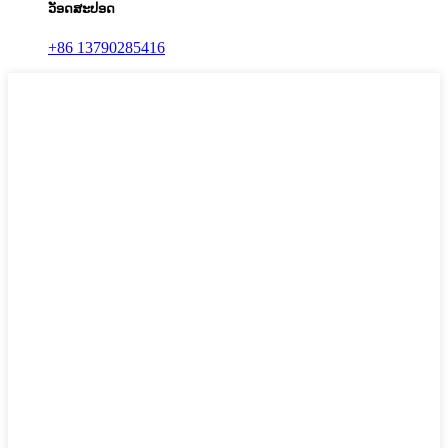
ວັອດສະປອດ
+86 13790285416