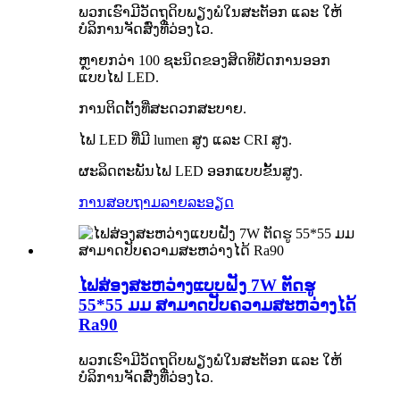
ພວກເຮົາມີວັດຖຸດິບພຽງພໍໃນສະຕັອກ ແລະ ໃຫ້
ບໍລິການຈັດສົ່ງທີ່ວ່ອງໄວ.
ຫຼາຍກວ່າ 100 ຊະນິດຂອງສິດທິບັດການອອກ
ແບບໄຟ LED.
ການຕິດຕັ້ງທີ່ສະດວກສະບາຍ.
ໄຟ LED ທີ່ມີ lumen ສູງ ແລະ CRI ສູງ.
ຜະລິດຕະພັນໄຟ LED ອອກແບບຂັ້ນສູງ.
ການສອບຖາມ
ລາຍລະອຽດ
ໄຟສ່ອງສະຫວ່າງແບບຝັງ 7W ຕັດຮູ
55*55 ມມ ສາມາດປັບຄວາມສະຫວ່າງໄດ້
Ra90
ພວກເຮົາມີວັດຖຸດິບພຽງພໍໃນສະຕັອກ ແລະ ໃຫ້
ບໍລິການຈັດສົ່ງທີ່ວ່ອງໄວ.