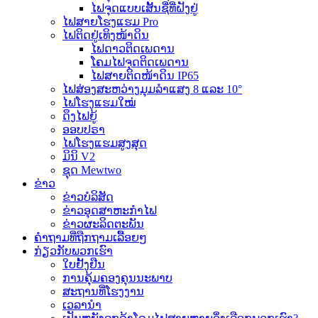
ໄຟຈຸດແບບເສັ້ນຊື່ທີ່ຝັງຢູ່
ໄຟສາຍໂຮງແຮມ Pro
ໄຟຕິດຢູ່ເທິງໜ້າດິນ
ໄຟດາວຕິດເພດານ
ໂຄມໄຟຈຸດຕິດເພດານ
ໄຟສາຍຕິດໜ້າດິນ IP65
ໄຟສ່ອງສະຫວ່າງມຸມລຳແສງ 8 ແລະ 10°
ໄຟໂຮງແຮມໃໝ່
ດຶງໄຟຍູ້
ອອບປຣາ
ໄຟໂຮງແຮມສູງສຸດ
ມິນິ V2
ຊຸດ Mewtwo
ຂ່າວ
ຂ່າວບໍລິສັດ
ຂ່າວອຸດສາຫະກຳໄຟ
ຂ່າວຜະລິດຕະພັນ
ຄຳຖາມທີ່ຖືກຖາມເລື້ອຍໆ
ກ່ຽວກັບພວກເຮົາ
ໃບຢັ້ງຢືນ
ການຄຸ້ມຄອງຄຸນນະພາບ
ສະຖານທີ່ໂຮງງານ
ເວລານຳ