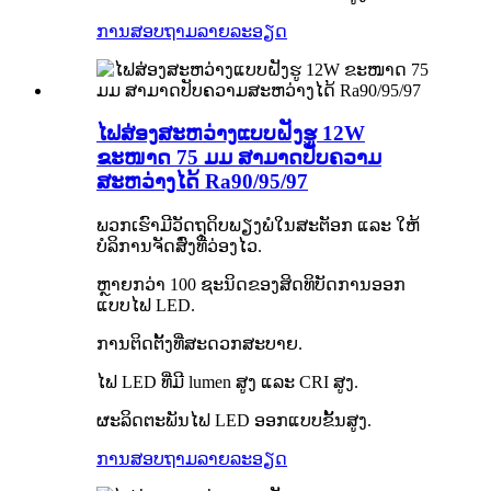
ການສອບຖາມ
ລາຍລະອຽດ
ໄຟສ່ອງສະຫວ່າງແບບຝັງຮູ 12W
ຂະໜາດ 75 ມມ ສາມາດປັບຄວາມ
ສະຫວ່າງໄດ້ Ra90/95/97
ພວກເຮົາມີວັດຖຸດິບພຽງພໍໃນສະຕັອກ ແລະ ໃຫ້
ບໍລິການຈັດສົ່ງທີ່ວ່ອງໄວ.
ຫຼາຍກວ່າ 100 ຊະນິດຂອງສິດທິບັດການອອກ
ແບບໄຟ LED.
ການຕິດຕັ້ງທີ່ສະດວກສະບາຍ.
ໄຟ LED ທີ່ມີ lumen ສູງ ແລະ CRI ສູງ.
ຜະລິດຕະພັນໄຟ LED ອອກແບບຂັ້ນສູງ.
ການສອບຖາມ
ລາຍລະອຽດ