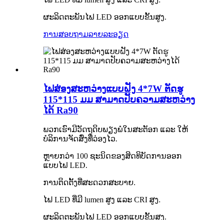
ຜະລິດຕະພັນໄຟ LED ອອກແບບຂັ້ນສູງ.
ການສອບຖາມ
ລາຍລະອຽດ
ໄຟສ່ອງສະຫວ່າງແບບຝັງ 4*7W ຕັດຮູ
115*115 ມມ ສາມາດປັບຄວາມສະຫວ່າງ
ໄດ້ Ra90
ພວກເຮົາມີວັດຖຸດິບພຽງພໍໃນສະຕັອກ ແລະ ໃຫ້
ບໍລິການຈັດສົ່ງທີ່ວ່ອງໄວ.
ຫຼາຍກວ່າ 100 ຊະນິດຂອງສິດທິບັດການອອກ
ແບບໄຟ LED.
ການຕິດຕັ້ງທີ່ສະດວກສະບາຍ.
ໄຟ LED ທີ່ມີ lumen ສູງ ແລະ CRI ສູງ.
ຜະລິດຕະພັນໄຟ LED ອອກແບບຂັ້ນສູງ.