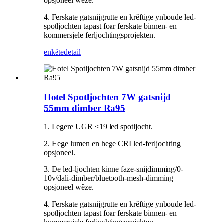
opsjoneel wêze.
4. Ferskate gatsnijgrutte en krêftige ynboude led-
spotljochten tapast foar ferskate binnen- en
kommersjele ferljochtingsprojekten.
enkête
detail
Hotel Spotljochten 7W gatsnijd
55mm dimber Ra95
1. Legere UGR <19 led spotljocht.
2. Hege lumen en hege CRI led-ferljochting
opsjoneel.
3. De led-ljochten kinne faze-snijdimming/0-
10v/dali-dimber/bluetooth-mesh-dimming
opsjoneel wêze.
4. Ferskate gatsnijgrutte en krêftige ynboude led-
spotljochten tapast foar ferskate binnen- en
kommersjele ferljochtingsprojekten.