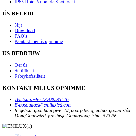
IP65 Hotel Ynboude Spotljocht
ÚS BELEID
Nijs
Download
FAQ's
Kontakt mei ús opnimme
ÚS BEDRIUW
Oer ús
Sertifikaat
Fabryksfasiliteit
KONTAKT MEI ÚS OPNIMME
Telefoan:
+86 13790285416
E-post:
angel@emiluxled.com
In gebou, guanhuangwei 1#, doarp hengjiaotuo, gaobu-stêd,
DongGuan-stêd, provinsje Guangdong, Sina. 523269