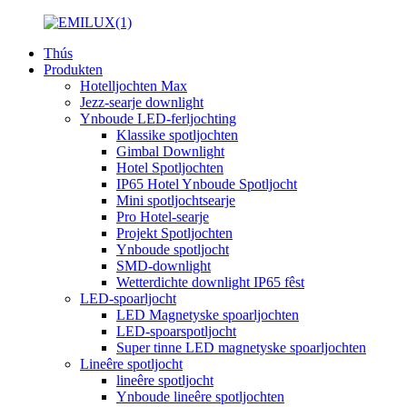
Thús
Produkten
Hotelljochten Max
Jezz-searje downlight
Ynboude LED-ferljochting
Klassike spotljochten
Gimbal Downlight
Hotel Spotljochten
IP65 Hotel Ynboude Spotljocht
Mini spotljochtsearje
Pro Hotel-searje
Projekt Spotljochten
Ynboude spotljocht
SMD-downlight
Wetterdichte downlight IP65 fêst
LED-spoarljocht
LED Magnetyske spoarljochten
LED-spoarspotljocht
Super tinne LED magnetyske spoarljochten
Lineêre spotljocht
lineêre spotljocht
Ynboude lineêre spotljochten