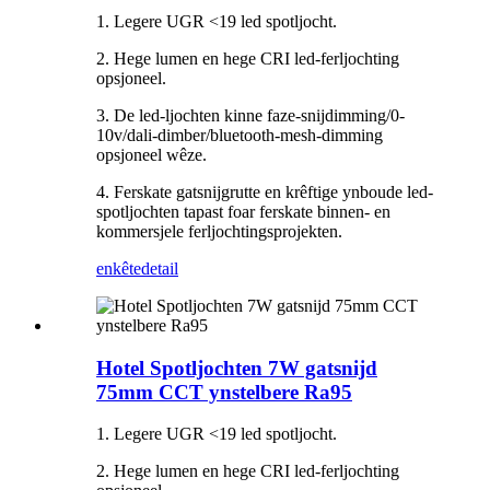
1. Legere UGR <19 led spotljocht.
2. Hege lumen en hege CRI led-ferljochting
opsjoneel.
3. De led-ljochten kinne faze-snijdimming/0-
10v/dali-dimber/bluetooth-mesh-dimming
opsjoneel wêze.
4. Ferskate gatsnijgrutte en krêftige ynboude led-
spotljochten tapast foar ferskate binnen- en
kommersjele ferljochtingsprojekten.
enkête
detail
Hotel Spotljochten 7W gatsnijd
75mm CCT ynstelbere Ra95
1. Legere UGR <19 led spotljocht.
2. Hege lumen en hege CRI led-ferljochting