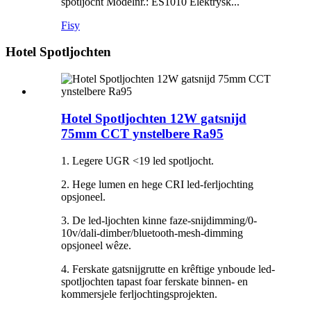
spotljocht Modelnr.: ES1010 Elektrysk...
Fisy
Hotel Spotljochten
Hotel Spotljochten 12W gatsnijd
75mm CCT ynstelbere Ra95
1. Legere UGR <19 led spotljocht.
2. Hege lumen en hege CRI led-ferljochting
opsjoneel.
3. De led-ljochten kinne faze-snijdimming/0-
10v/dali-dimber/bluetooth-mesh-dimming
opsjoneel wêze.
4. Ferskate gatsnijgrutte en krêftige ynboude led-
spotljochten tapast foar ferskate binnen- en
kommersjele ferljochtingsprojekten.