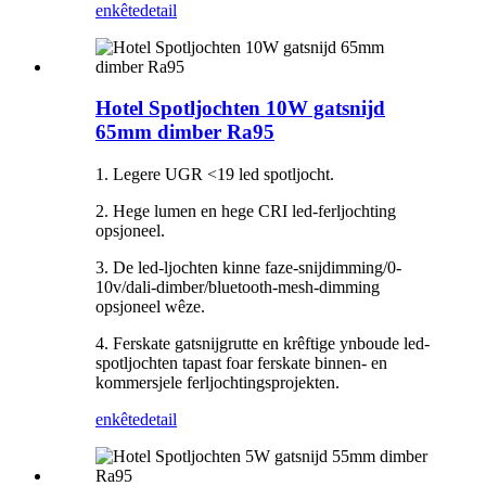
enkête
detail
Hotel Spotljochten 10W gatsnijd
65mm dimber Ra95
1. Legere UGR <19 led spotljocht.
2. Hege lumen en hege CRI led-ferljochting
opsjoneel.
3. De led-ljochten kinne faze-snijdimming/0-
10v/dali-dimber/bluetooth-mesh-dimming
opsjoneel wêze.
4. Ferskate gatsnijgrutte en krêftige ynboude led-
spotljochten tapast foar ferskate binnen- en
kommersjele ferljochtingsprojekten.
enkête
detail