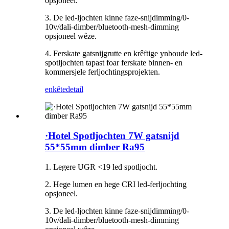
opsjoneel.
3. De led-ljochten kinne faze-snijdimming/0-
10v/dali-dimber/bluetooth-mesh-dimming
opsjoneel wêze.
4. Ferskate gatsnijgrutte en krêftige ynboude led-
spotljochten tapast foar ferskate binnen- en
kommersjele ferljochtingsprojekten.
enkête
detail
·Hotel Spotljochten 7W gatsnijd
55*55mm dimber Ra95
1. Legere UGR <19 led spotljocht.
2. Hege lumen en hege CRI led-ferljochting
opsjoneel.
3. De led-ljochten kinne faze-snijdimming/0-
10v/dali-dimber/bluetooth-mesh-dimming