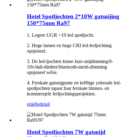
Hotel Spotljochten 2*10W gatsnijing
150*75mm Ra97
1. Legere UGR <19 led spotljocht.
2. Hege lumen en hege CRI led-ferljochting
opsjoneel.
3. De led-ljochten kinne faze-snijdimming/0-
10v/dali-dimber/bluetooth-mesh-dimming
opsjoneel wêze.
4. Ferskate gatsnijgrutte en krêftige ynboude led-
spotljochten tapast foar ferskate binnen- en
kommersjele ferljochtingsprojekten.
enkête
detail
Hotel Spotljochten 7W gatsnijd