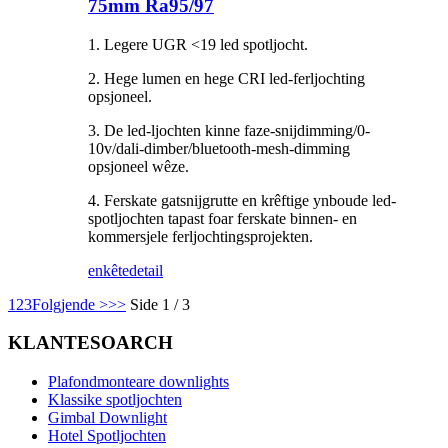
75mm Ra95/97
1. Legere UGR <19 led spotljocht.
2. Hege lumen en hege CRI led-ferljochting
opsjoneel.
3. De led-ljochten kinne faze-snijdimming/0-
10v/dali-dimber/bluetooth-mesh-dimming
opsjoneel wêze.
4. Ferskate gatsnijgrutte en krêftige ynboude led-
spotljochten tapast foar ferskate binnen- en
kommersjele ferljochtingsprojekten.
enkête
detail
1
2
3
Folgjende >
>>
Side 1 / 3
KLANTESOARCH
Plafondmonteare downlights
Klassike spotljochten
Gimbal Downlight
Hotel Spotljochten