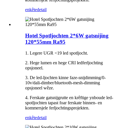
enkête
detail
Hotel Spotljochten 2*6W gatsnijing
120*55mm Ra95
1. Legere UGR <19 led spotljocht.
2. Hege lumen en hege CRI ledferljochting
opsjoneel
.
3. De led-ljochten kinne faze-snijdimming/0-
10v/dali-dimber/bluetooth-mesh-dimming
opsjoneel wêze.
4. Ferskate gatsnijgrutte en krêftige ynboude led-
spotljochten tapast foar ferskate binnen- en
kommersjele ferljochtingsprojekten.
enkête
detail