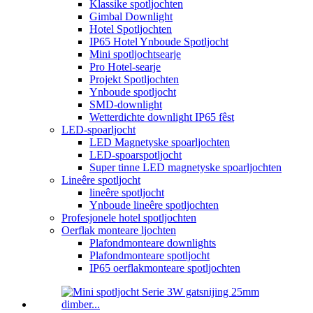
Klassike spotljochten
Gimbal Downlight
Hotel Spotljochten
IP65 Hotel Ynboude Spotljocht
Mini spotljochtsearje
Pro Hotel-searje
Projekt Spotljochten
Ynboude spotljocht
SMD-downlight
Wetterdichte downlight IP65 fêst
LED-spoarljocht
LED Magnetyske spoarljochten
LED-spoarspotljocht
Super tinne LED magnetyske spoarljochten
Lineêre spotljocht
lineêre spotljocht
Ynboude lineêre spotljochten
Profesjonele hotel spotljochten
Oerflak monteare ljochten
Plafondmonteare downlights
Plafondmonteare spotljocht
IP65 oerflakmonteare spotljochten