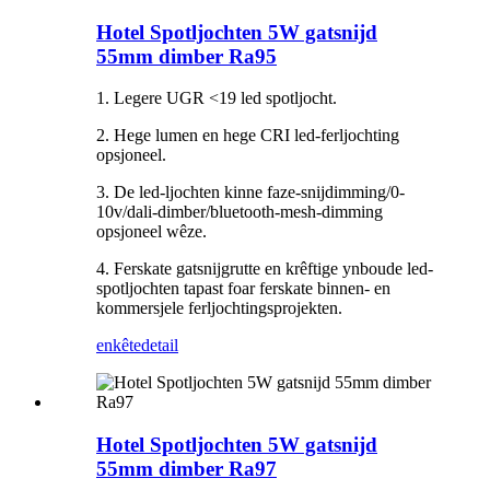
Hotel Spotljochten 5W gatsnijd
55mm dimber Ra95
1. Legere UGR <19 led spotljocht.
2. Hege lumen en hege CRI led-ferljochting
opsjoneel.
3. De led-ljochten kinne faze-snijdimming/0-
10v/dali-dimber/bluetooth-mesh-dimming
opsjoneel wêze.
4. Ferskate gatsnijgrutte en krêftige ynboude led-
spotljochten tapast foar ferskate binnen- en
kommersjele ferljochtingsprojekten.
enkête
detail
Hotel Spotljochten 5W gatsnijd
55mm dimber Ra97