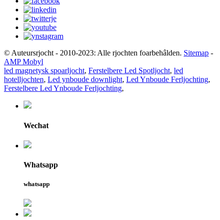
© Auteursrjocht - 2010-2023: Alle rjochten foarbehâlden.
Sitemap
-
AMP Mobyl
led magnetysk spoarljocht
,
Ferstelbere Led Spotljocht
,
led
hotelljochten
,
Led ynboude downlight
,
Led Ynboude Ferljochting
,
Ferstelbere Led Ynboude Ferljochting
,
Wechat
Whatsapp
whatsapp