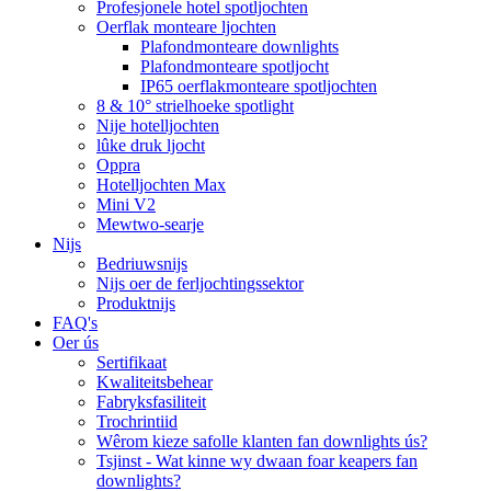
Profesjonele hotel spotljochten
Oerflak monteare ljochten
Plafondmonteare downlights
Plafondmonteare spotljocht
IP65 oerflakmonteare spotljochten
8 & 10° strielhoeke spotlight
Nije hotelljochten
lûke druk ljocht
Oppra
Hotelljochten Max
Mini V2
Mewtwo-searje
Nijs
Bedriuwsnijs
Nijs oer de ferljochtingssektor
Produktnijs
FAQ's
Oer ús
Sertifikaat
Kwaliteitsbehear
Fabryksfasiliteit
Trochrintiid
Wêrom kieze safolle klanten fan downlights ús?
Tsjinst - Wat kinne wy ​​dwaan foar keapers fan
downlights?