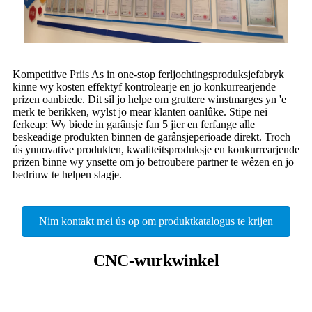
Kompetitive Priis As in one-stop ferljochtingsproduksjefabryk
kinne wy ​​kosten effektyf kontrolearje en jo konkurrearjende
prizen oanbiede. Dit sil jo helpe om gruttere winstmarges yn 'e
merk te berikken, wylst jo mear klanten oanlûke. Stipe nei
ferkeap: Wy biede in garânsje fan 5 jier en ferfange alle
beskeadige produkten binnen de garânsjeperioade direkt. Troch
ús ynnovative produkten, kwaliteitsproduksje en konkurrearjende
prizen binne wy ​​​​ynsette om jo betroubere partner te wêzen en jo
bedriuw te helpen slagje.
Nim kontakt mei ús op om produktkatalogus te krijen
CNC-wurkwinkel