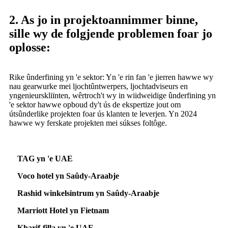
2. As jo ​​in projektoannimmer binne,
sille wy de folgjende problemen foar jo
oplosse:
Rike ûnderfining yn 'e sektor: Yn 'e rin fan 'e jierren hawwe wy
nau gearwurke mei ljochtûntwerpers, ljochtadviseurs en
yngenieurskliïnten, wêrtroch't wy in wiidweidige ûnderfining yn
'e sektor hawwe opboud dy't ús de ekspertize jout om
útsûnderlike projekten foar ús klanten te leverjen. Yn 2024
hawwe wy ferskate projekten mei súkses foltôge.
TAG yn 'e UAE
Voco hotel yn Saûdy-Araabje
Rashid winkelsintrum yn Saûdy-Araabje
Marriott Hotel yn Fietnam
Kharif-filla yn 'e UAE