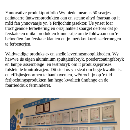
Ynnovative produktportfolio Wy biede mear as 50 searjes
patintearre ûntwerpprodukten oan en steane altyd foaroan op it
mêd fan ynnovaasje yn 'e ferljochtingssektor. Us ynset foar
trochgeande ferbettering en orizjinaliteit soarget derfoar dat jo
ferskate en unike produkten kinne krije om te foldwaan oan 'e
behoeften fan ferskate klanten en jo merkkonkurrinsjefermogen
te ferbetterjen.
Wiidweidige produksje- en snelle leveringsmooglikheden. Wy
hawwe ús eigen aluminium spuitgietfabryk, poedercoatingfabryk
en lampe-assemblage- en testfabryk om it produksjeproses
folslein te kontrolearjen. Dit stelt ús yn steat om hege kwaliteits-
en effisjinsjenormen te hanthavenjen, wêrtroch jo op 'e tiid
ferljochtingsprodukten fan hege kwaliteit ûntfange en de
foarrieddruk ferminderet.