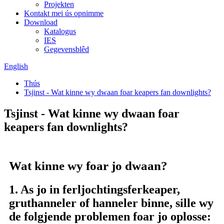
Projekten
Kontakt mei ús opnimme
Download
Katalogus
IES
Gegevensblêd
English
Thús
Tsjinst - Wat kinne wy ​​dwaan foar keapers fan downlights?
Tsjinst - Wat kinne wy ​​dwaan foar
keapers fan downlights?
Wat kinne wy ​​foar jo dwaan?
1. As jo ​​in ferljochtingsferkeaper,
gruthanneler of hanneler binne, sille wy
de folgjende problemen foar jo oplosse: