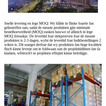
Snelle levering en lege MOQ: Wy hâlde in flinke foarrie fan
grûnstoffen oan, sadat de measte produkten gjin minimale
bestelhoeveelheid (MOQ) easken hawwe of allinich in lege
MOQ fereaskje. De levertiid foar stekproeven foar de measte
produkten is 2-3 dagen, wylst de levertiid foar bulkbestellingen 2
wiken is. Dit soarget derfoar dat wy produkten fan hege kwaliteit
fluch kinne leverje om te foldwaan oan de projekttiidlinen fan ús
klanten, wêrtroch't se projekten effisjint kinne befeiligje.