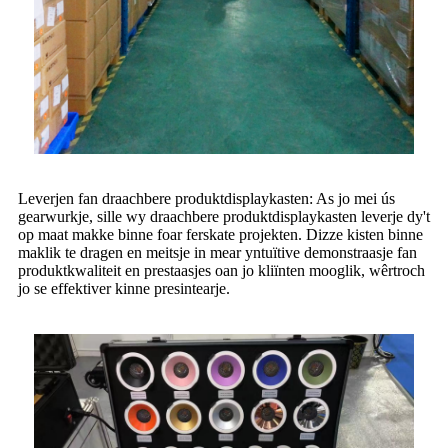
Leverjen fan draachbere produktdisplaykasten: As jo ​​mei ús
gearwurkje, sille wy draachbere produktdisplaykasten leverje dy't
op maat makke binne foar ferskate projekten. Dizze kisten binne
maklik te dragen en meitsje in mear yntuïtive demonstraasje fan
produktkwaliteit en prestaasjes oan jo kliïnten mooglik, wêrtroch
jo se effektiver kinne presintearje.