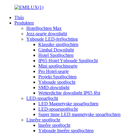
Thús
Produkten
Hotelljochten Max
Jezz-searje downlight
Ynboude LED-ferljochting
Klassike spotljochten
Gimbal Downlight
Hotel Spotljochten
IP65 Hotel Ynboude Spotljocht
Mini spotljochtsearje
Pro Hotel-searje
Projekt Spotljochten
Ynboude spotljocht
SMD-downlight
Wetterdichte downlight IP65 fêst
LED-spoarljocht
LED Magnetyske spoarljochten
LED-spoarspotljocht
Super tinne LED magnetyske spoarljochten
Lineêre spotljocht
lineêre spotljocht
Ynboude lineêre spotljochten