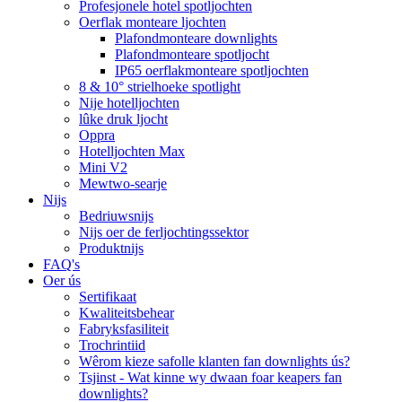
Profesjonele hotel spotljochten
Oerflak monteare ljochten
Plafondmonteare downlights
Plafondmonteare spotljocht
IP65 oerflakmonteare spotljochten
8 & 10° strielhoeke spotlight
Nije hotelljochten
lûke druk ljocht
Oppra
Hotelljochten Max
Mini V2
Mewtwo-searje
Nijs
Bedriuwsnijs
Nijs oer de ferljochtingssektor
Produktnijs
FAQ's
Oer ús
Sertifikaat
Kwaliteitsbehear
Fabryksfasiliteit
Trochrintiid
Wêrom kieze safolle klanten fan downlights ús?
Tsjinst - Wat kinne wy ​​dwaan foar keapers fan
downlights?