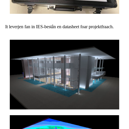
It leverjen fan in IES-bestân en datasheet foar projektfraach.