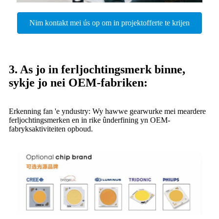
Nim kontakt mei ús op om in projektofferte te krijen
3. As jo ​​in ferljochtingsmerk binne,
sykje jo nei OEM-fabriken:
Erkenning fan 'e yndustry: Wy hawwe gearwurke mei meardere
ferljochtingsmerken en in rike ûnderfining yn OEM-
fabryksaktiviteiten opboud.