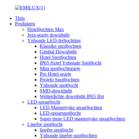
Thús
Produkten
Hotelljochten Max
Jezz-searje downlight
Ynboude LED-ferljochting
Klassike spotljochten
Gimbal Downlight
Hotel Spotljochten
IP65 Hotel Ynboude Spotljocht
Mini spotljochtsearje
Pro Hotel-searje
Projekt Spotljochten
Ynboude spotljocht
SMD-downlight
Wetterdichte downlight IP65 fêst
LED-spoarljocht
LED Magnetyske spoarljochten
LED-spoarspotljocht
Super tinne LED magnetyske spoarljochten
Lineêre spotljocht
lineêre spotljocht
Ynboude lineêre spotljochten