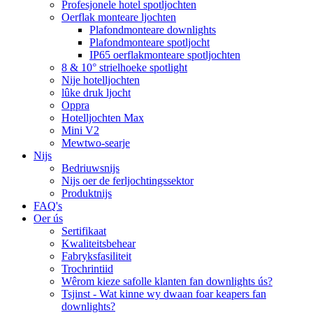
Profesjonele hotel spotljochten
Oerflak monteare ljochten
Plafondmonteare downlights
Plafondmonteare spotljocht
IP65 oerflakmonteare spotljochten
8 & 10° strielhoeke spotlight
Nije hotelljochten
lûke druk ljocht
Oppra
Hotelljochten Max
Mini V2
Mewtwo-searje
Nijs
Bedriuwsnijs
Nijs oer de ferljochtingssektor
Produktnijs
FAQ's
Oer ús
Sertifikaat
Kwaliteitsbehear
Fabryksfasiliteit
Trochrintiid
Wêrom kieze safolle klanten fan downlights ús?
Tsjinst - Wat kinne wy ​​dwaan foar keapers fan
downlights?