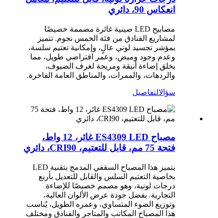
انعكاس 90، دائري
مصابيح LED صينية غائرة مصممة خصيصًا
لمشاريع الفنادق من فئة الخمس نجوم. تتميز
بمؤشر تجسيد لوني عالٍ، وإمكانية تعتيم سلسة،
وعدم وجود وميض، وعمر افتراضي طويل، مما
يخلق إضاءة أنيقة ومريحة لغرف الضيوف،
والردهات، والممرات، والمناطق العامة الفاخرة.
سؤال
التفاصيل
مصباح ES4309 LED غائر، 12 واط،
فتحة 75 مم، قابل للتعتيم، CRI90، دائري
يتميز هذا المصباح السقفي المدمج بتقنية LED
بخاصية التعتيم السلس والقابل للتعديل بأربع
درجات لونية، وهو مصمم خصيصًا للإضاءة
التجارية. بفضل جودة عرض الألوان العالية،
وتوزيع الضوء المتساوي، وعمره الطويل، يُناسب
هذا المصباح المكاتب والمتاجر والفنادق ومختلف