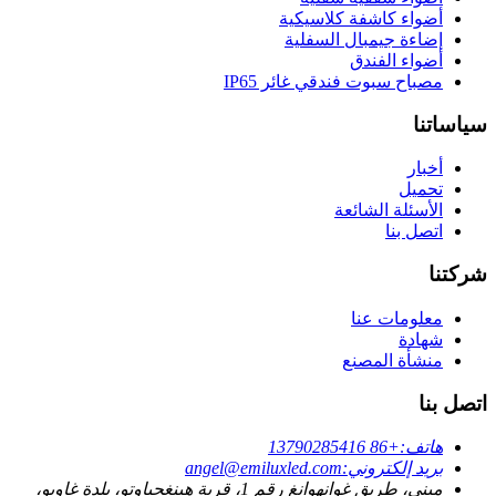
أضواء كاشفة كلاسيكية
إضاءة جيمبال السفلية
أضواء الفندق
مصباح سبوت فندقي غائر IP65
سياساتنا
أخبار
تحميل
الأسئلة الشائعة
اتصل بنا
شركتنا
معلومات عنا
شهادة
منشأة المصنع
اتصل بنا
هاتف:
+86 13790285416
بريد إلكتروني:
angel@emiluxled.com
مبنى، طريق غوانهوانغ رقم ​​1، قرية هينغجياوتو، بلدة غاوبو،