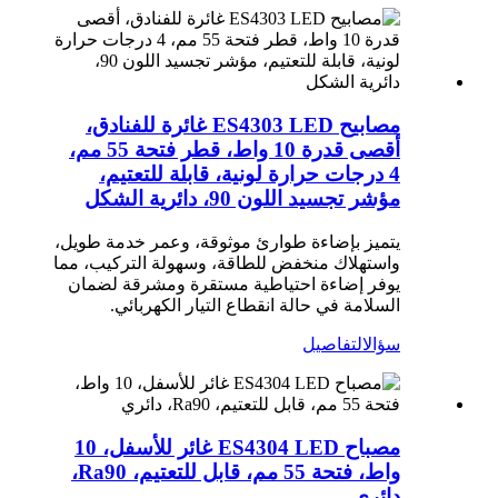
مصابيح ES4303 LED غائرة للفنادق،
أقصى قدرة 10 واط، قطر فتحة 55 مم،
4 درجات حرارة لونية، قابلة للتعتيم،
مؤشر تجسيد اللون 90، دائرية الشكل
يتميز بإضاءة طوارئ موثوقة، وعمر خدمة طويل،
واستهلاك منخفض للطاقة، وسهولة التركيب، مما
يوفر إضاءة احتياطية مستقرة ومشرقة لضمان
السلامة في حالة انقطاع التيار الكهربائي.
سؤال
التفاصيل
مصباح ES4304 LED غائر للأسفل، 10
واط، فتحة 55 مم، قابل للتعتيم، Ra90،
دائري