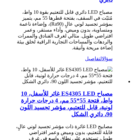
مصباح LED دائري قابل للتعتيم بقوة 10 واط،
مُثبّت في السقف، بفتحة قطرها 55 مم، يتميز
بمؤشر تجسيد لوني عالٍ (Ra90)، وإضاءة ناعمة
ومتساوية، بدون وميض، وأداء مستقر، وعمر
افتراضي طويل. مثالي لغرف الفنادق والممرات
والردهات والمساحات التجارية الراقية لخلق بيئة
إضاءة مريحة وأنيقة.
سؤال
التفاصيل
مصباح ES4305 LED غائر للأسفل، 10
واط، فتحة 55*55 مم، 4 درجات حرارة
لونية، قابل للتعتيم، مؤشر تجسيد اللون
90، دائري الشكل
مصابيح LED غائرة ذات مؤشر تجسيد لوني عالٍ،
قابلة للتعتيم، بدون وميض وعمر افتراضي
طويل، تستخدم على نطاق واسع في غرف