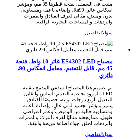
مثبت في السقف، بفتحة قطرها 35 مم، ومؤشر
انعكاس عالي Ra90، وإضاءة ناعمة ومتساوية،
بدون وميض، مثالي لغرف الفنادق والممرات
والردهات والمساحات التجارية الراقية.
سؤال
التفاصيل
مصباح ES4302 LED غائر 10 واط، فتحة
45 مم، قابل للتعتيم، معامل انعكاس 90،
دائري
تم تصميم هذا المصباح السقفي المدمج بتقنية
LED، المزود بخاصية التعتيم السلس والقابل
للتعديل بأربع درجات لونية، خصيصًا للفنادق.
يتميز بمؤشر تجسيد لوني عالٍ، وإضاءة ناعمة
ومتساوية خالية من الوميض، وعمر افتراضي
طويل، مما يجعله مثاليًا لغرف النزلاء والممرات
والردهات لخلق أجواء إضاءة مريحة وأنيقة.
سؤال
التفاصيل