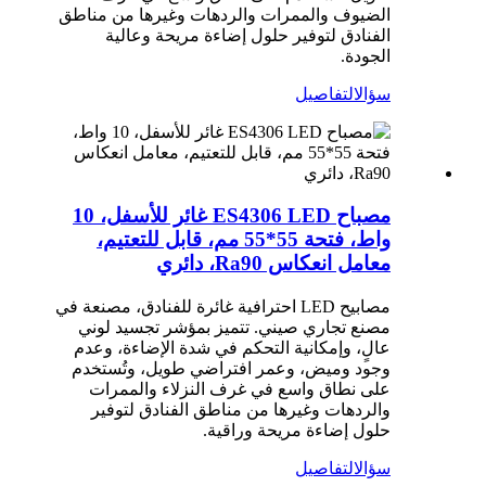
الضيوف والممرات والردهات وغيرها من مناطق
الفنادق لتوفير حلول إضاءة مريحة وعالية
الجودة.
سؤال
التفاصيل
مصباح ES4306 LED غائر للأسفل، 10
واط، فتحة 55*55 مم، قابل للتعتيم،
معامل انعكاس Ra90، دائري
مصابيح LED احترافية غائرة للفنادق، مصنعة في
مصنع تجاري صيني. تتميز بمؤشر تجسيد لوني
عالٍ، وإمكانية التحكم في شدة الإضاءة، وعدم
وجود وميض، وعمر افتراضي طويل، وتُستخدم
على نطاق واسع في غرف النزلاء والممرات
والردهات وغيرها من مناطق الفنادق لتوفير
حلول إضاءة مريحة وراقية.
سؤال
التفاصيل