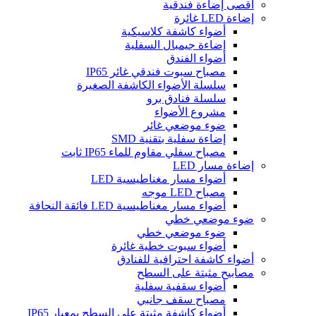
أقصى إضاءة فندقية
إضاءة LED غائرة
أضواء كاشفة كلاسيكية
إضاءة جيمبال السفلية
أضواء الفندق
مصباح سبوت فندقي غائر IP65
سلسلة الأضواء الكاشفة الصغيرة
سلسلة فنادق برو
مشروع الأضواء
ضوء موضعي غائر
إضاءة سفلية بتقنية SMD
مصباح سفلي مقاوم للماء IP65 ثابت
إضاءة مسار LED
أضواء مسار مغناطيسية LED
مصباح LED موجه
أضواء مسار مغناطيسية LED فائقة النحافة
ضوء موضعي خطي
ضوء موضعي خطي
أضواء سبوت خطية غائرة
أضواء كاشفة احترافية للفنادق
مصابيح مثبتة على السطح
أضواء سقفية سفلية
مصباح سقف جانبي
أضواء كاشفة مثبتة على السطح بمعيار IP65