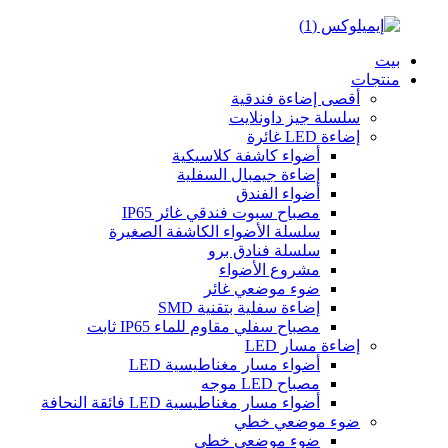
بيت
منتجات
أقصى إضاءة فندقية
سلسلة جيز داونلايت
إضاءة LED غائرة
أضواء كاشفة كلاسيكية
إضاءة جيمبال السفلية
أضواء الفندق
مصباح سبوت فندقي غائر IP65
سلسلة الأضواء الكاشفة الصغيرة
سلسلة فنادق برو
مشروع الأضواء
ضوء موضعي غائر
إضاءة سفلية بتقنية SMD
مصباح سفلي مقاوم للماء IP65 ثابت
إضاءة مسار LED
أضواء مسار مغناطيسية LED
مصباح LED موجه
أضواء مسار مغناطيسية LED فائقة النحافة
ضوء موضعي خطي
ضوء موضعي خطي