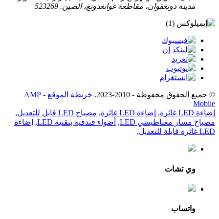
مدينة دونغقوان، مقاطعة غوانغدونغ، الصين. 523269
© جميع الحقوق محفوظة - 2010-2023.
خريطة الموقع
-
AMP
Mobile
إضاءة LED غائرة
,
إضاءة LED غائرة
,
مصباح LED قابل للتعديل
,
مصباح مسار مغناطيسي LED
,
أضواء فندقية بتقنية LED
,
إضاءة
LED غائرة قابلة للتعديل
,
وي تشات
واتساب