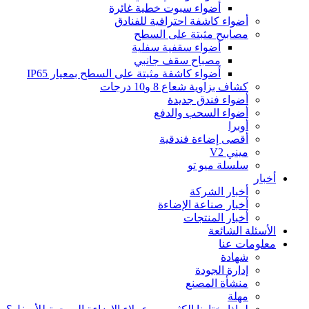
أضواء سبوت خطية غائرة
أضواء كاشفة احترافية للفنادق
مصابيح مثبتة على السطح
أضواء سقفية سفلية
مصباح سقف جانبي
أضواء كاشفة مثبتة على السطح بمعيار IP65
كشاف بزاوية شعاع 8 و10 درجات
أضواء فندق جديدة
أضواء السحب والدفع
أوبرا
أقصى إضاءة فندقية
ميني V2
سلسلة ميو تو
أخبار
أخبار الشركة
أخبار صناعة الإضاءة
أخبار المنتجات
الأسئلة الشائعة
معلومات عنا
شهادة
إدارة الجودة
منشأة المصنع
مهلة