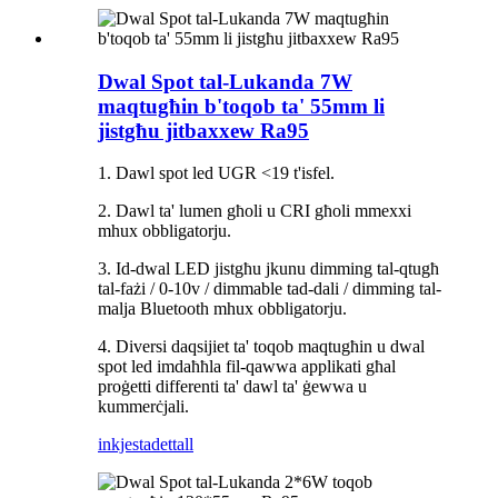
Dwal Spot tal-Lukanda 7W
maqtugħin b'toqob ta' 55mm li
jistgħu jitbaxxew Ra95
1. Dawl spot led UGR <19 t'isfel.
2. Dawl ta' lumen għoli u CRI għoli mmexxi
mhux obbligatorju.
3. Id-dwal LED jistgħu jkunu dimming tal-qtugħ
tal-fażi / 0-10v / dimmable tad-dali / dimming tal-
malja Bluetooth mhux obbligatorju.
4. Diversi daqsijiet ta' toqob maqtugħin u dwal
spot led imdaħħla fil-qawwa applikati għal
proġetti differenti ta' dawl ta' ġewwa u
kummerċjali.
inkjesta
dettall