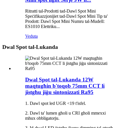
Ritratti tal-Prodotti tad-Dawl Spot Mini
Speċifikazzjonijiet tad-Dawl Spot Mini Tip ta'
Prodott: Dawl Spot Mini Numru tal-Mudell:
ES1010 Elettriku...
Veduta
Dwal Spot tal-Lukanda
Dwal Spot tal-Lukanda 12W
maqtugħin b'toqob 75mm CCT li
jistgħu jiġu sintonizzati Ra95
1. Dawl spot led UGR <19 t'isfel.
2. Dawl ta' lumen għoli u CRI għoli mmexxi
mhux obbligatorju.
3. Id-dwal LED jistgħu jkunu dimming tal-qtugħ