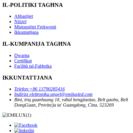
IL-POLITIKI TAGĦNA
Aħbarijiet
Niżżel
Mistoqsijiet Frekwenti
Ikkuntattjana
IL-KUMPANIJA TAGĦNA
Dwarna
Ċertifikat
Faċilità tal-Fabbrika
IKKUNTATTJANA
Telefon:
+86 13790285416
Indirizz elettroniku:
angel@emiluxled.com
Bini, triq guanhuang 1#, raħal hengjiaotuo, Belt gaobu, Belt
DongGuan, Provinċja ta' Guangdong, Ċina. 523269