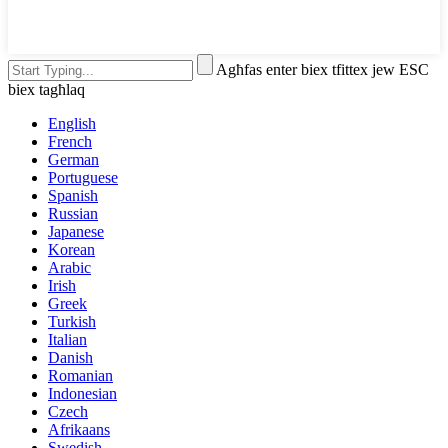
Agħfas enter biex tfittex jew ESC
biex tagħlaq
English
French
German
Portuguese
Spanish
Russian
Japanese
Korean
Arabic
Irish
Greek
Turkish
Italian
Danish
Romanian
Indonesian
Czech
Afrikaans
Swedish