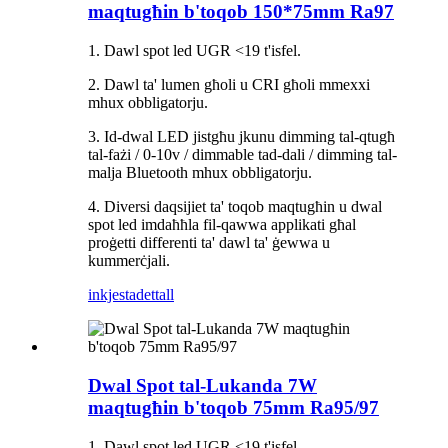
maqtugħin b'toqob 150*75mm Ra97
1. Dawl spot led UGR <19 t'isfel.
2. Dawl ta' lumen għoli u CRI għoli mmexxi
mhux obbligatorju.
3. Id-dwal LED jistgħu jkunu dimming tal-qtugħ
tal-fażi / 0-10v / dimmable tad-dali / dimming tal-
malja Bluetooth mhux obbligatorju.
4. Diversi daqsijiet ta' toqob maqtugħin u dwal
spot led imdaħħla fil-qawwa applikati għal
proġetti differenti ta' dawl ta' ġewwa u
kummerċjali.
inkjesta
dettall
Dwal Spot tal-Lukanda 7W
maqtugħin b'toqob 75mm Ra95/97
1. Dawl spot led UGR <19 t'isfel.