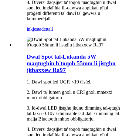
4. Diversi daqsijiet ta' toqob maqtugħin u dwal
spot led imdaħħla fil-qawwa applikati għal
proġetti differenti ta' dawl ta' ġewwa u
kummerċjali.
inkjesta
dettall
Dwal Spot tal-Lukanda 5W
maqtugħin b'toqob 55mm li jistgħu
jitbaxxew Ra97
1. Dawl spot led UGR <19 t'isfel.
2. Dawl ta' lumen għoli u CRI għoli mmexxi
mhux obbligatorju.
3. Id-dwal LED jistgħu jkunu dimming tal-qtugħ
tal-fażi / 0-10v / dimmable tad-dali / dimming tal-
malja Bluetooth mhux obbligatorju.
4. Diversi daqsijiet ta' toqob maqtugħin u dwal
spot led imdaħħla fil-qawwa applikati għal