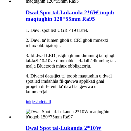
Dwal Spot tal-Lukanda 2*6W toqob
maqtugħin 120*55mm Ra95
1. Dawl spot led UGR <19 t'isfel.
2. Dawl ta' lumen għoli u CRI għoli mmexxi
mhux obbligatorju
.
3. Id-dwal LED jistgħu jkunu dimming tal-qtugħ
tal-fażi / 0-10v / dimmable tad-dali / dimming tal-
malja Bluetooth mhux obbligatorju.
4. Diversi daqsijiet ta' toqob maqtugħin u dwal
spot led imdaħħla fil-qawwa applikati għal
proġetti differenti ta' dawl ta' ġewwa u
kummerċjali.
inkjesta
dettall
Dwal Spot tal-Lukanda 2*10W