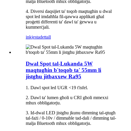
malja Bluetooth mhux obbligatorju.
4. Diversi daqsijiet ta' toqob maqtugħin u dwal
spot led imdaħħla fil-qawwa applikati għal
proġetti differenti ta' dawl ta' ġewwa u
kummerċjali.
inkjesta
dettall
Dwal Spot tal-Lukanda 5W
maqtugħin b'toqob ta' 55mm li
jistgħu jitbaxxew Ra95
1. Dawl spot led UGR <19 t'isfel.
2. Dawl ta' lumen għoli u CRI għoli mmexxi
mhux obbligatorju.
3. Id-dwal LED jistgħu jkunu dimming tal-qtugħ
tal-fażi / 0-10v / dimmable tad-dali / dimming tal-
malja Bluetooth mhux obbligatorju.