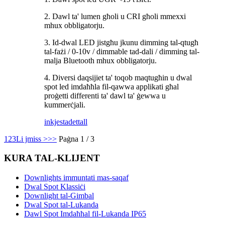
2. Dawl ta' lumen għoli u CRI għoli mmexxi
mhux obbligatorju.
3. Id-dwal LED jistgħu jkunu dimming tal-qtugħ
tal-fażi / 0-10v / dimmable tad-dali / dimming tal-
malja Bluetooth mhux obbligatorju.
4. Diversi daqsijiet ta' toqob maqtugħin u dwal
spot led imdaħħla fil-qawwa applikati għal
proġetti differenti ta' dawl ta' ġewwa u
kummerċjali.
inkjesta
dettall
1
2
3
Li jmiss >
>>
Paġna 1 / 3
KURA TAL-KLIJENT
Downlights immuntati mas-saqaf
Dwal Spot Klassiċi
Downlight tal-Gimbal
Dwal Spot tal-Lukanda
Dawl Spot Imdaħħal fil-Lukanda IP65