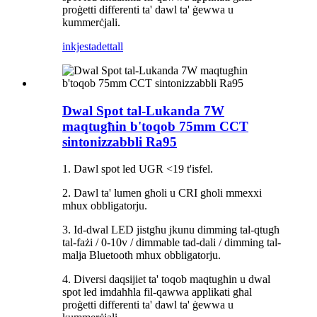
proġetti differenti ta' dawl ta' ġewwa u
kummerċjali.
inkjesta
dettall
Dwal Spot tal-Lukanda 7W
maqtugħin b'toqob 75mm CCT
sintonizzabbli Ra95
1. Dawl spot led UGR <19 t'isfel.
2. Dawl ta' lumen għoli u CRI għoli mmexxi
mhux obbligatorju.
3. Id-dwal LED jistgħu jkunu dimming tal-qtugħ
tal-fażi / 0-10v / dimmable tad-dali / dimming tal-
malja Bluetooth mhux obbligatorju.
4. Diversi daqsijiet ta' toqob maqtugħin u dwal
spot led imdaħħla fil-qawwa applikati għal
proġetti differenti ta' dawl ta' ġewwa u