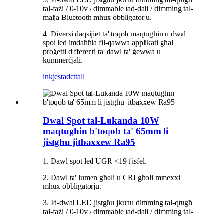
tal-fażi / 0-10v / dimmable tad-dali / dimming tal-
malja Bluetooth mhux obbligatorju.
4. Diversi daqsijiet ta' toqob maqtugħin u dwal
spot led imdaħħla fil-qawwa applikati għal
proġetti differenti ta' dawl ta' ġewwa u
kummerċjali.
inkjesta
dettall
Dwal Spot tal-Lukanda 10W
maqtugħin b'toqob ta' 65mm li
jistgħu jitbaxxew Ra95
1. Dawl spot led UGR <19 t'isfel.
2. Dawl ta' lumen għoli u CRI għoli mmexxi
mhux obbligatorju.
3. Id-dwal LED jistgħu jkunu dimming tal-qtugħ
tal-fażi / 0-10v / dimmable tad-dali / dimming tal-