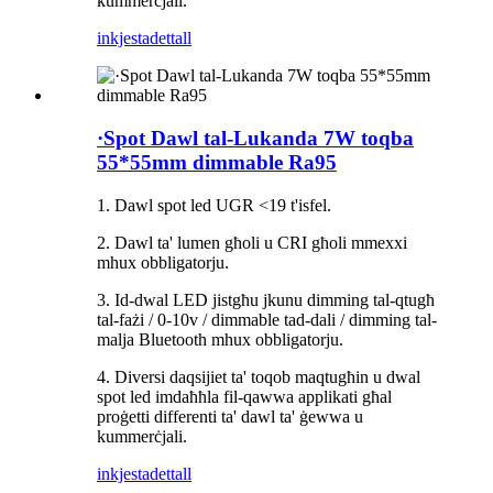
kummerċjali.
inkjesta
dettall
·Spot Dawl tal-Lukanda 7W toqba
55*55mm dimmable Ra95
1. Dawl spot led UGR <19 t'isfel.
2. Dawl ta' lumen għoli u CRI għoli mmexxi
mhux obbligatorju.
3. Id-dwal LED jistgħu jkunu dimming tal-qtugħ
tal-fażi / 0-10v / dimmable tad-dali / dimming tal-
malja Bluetooth mhux obbligatorju.
4. Diversi daqsijiet ta' toqob maqtugħin u dwal
spot led imdaħħla fil-qawwa applikati għal
proġetti differenti ta' dawl ta' ġewwa u
kummerċjali.
inkjesta
dettall