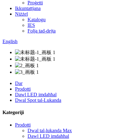
Proġetti
Ikkuntattjana
Niżżel
Katalogu
IES
Folja tad-dejta
English
Dar
Prodotti
Dawl LED imdaħħal
Dwal Spot tal-Lukanda
Kategoriji
Prodotti
Dwal tal-lukanda Max
Dawl LED imdaħħal