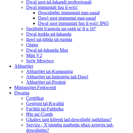
Dwal spot tal-lukandi professjonali
Dwal immuntati fuq il-wiċċ
Downlights immuntati mas-saqaf
Dawl spot immuntat mas-saqaf
Dwal spot immuntati fuq il-wiċċ IP65
Spotlight b'angolu tar-raġġ ta' 8 u 10°
Dwal ġodda tal-lukanda
dawl tal-ġibda tal-ispinta
Oppra
Dwal tal-lukanda Max
Mini V2
Serje Mewtwo
Aħbarijiet
Aħbarijiet tal-Kumpanija
Aħbarijiet tal-Industrija tad-Dawl
Aħbarijiet tal-Prodott
Mistoqsijiet Frekwenti
Dwarna
Ċertifikat
Ġestjoni tal-Kwalità
Faċilità tal-Fabbrika
Ħin taċ-Ċomb
Għaliex tant klijenti tad-downlight jagħżluna?
Servizz - X'nistgħu nagħmlu għax-xerrejja tad-
downlights?