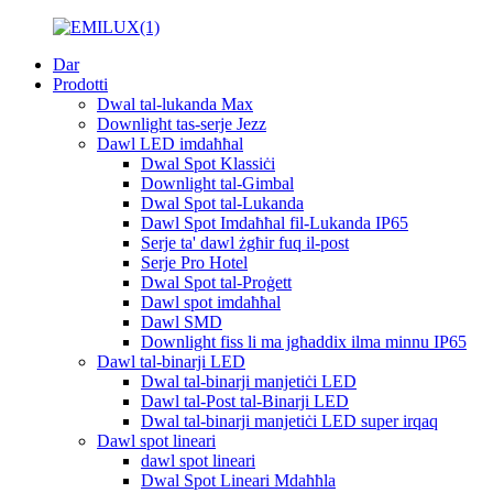
Dar
Prodotti
Dwal tal-lukanda Max
Downlight tas-serje Jezz
Dawl LED imdaħħal
Dwal Spot Klassiċi
Downlight tal-Gimbal
Dwal Spot tal-Lukanda
Dawl Spot Imdaħħal fil-Lukanda IP65
Serje ta' dawl żgħir fuq il-post
Serje Pro Hotel
Dwal Spot tal-Proġett
Dawl spot imdaħħal
Dawl SMD
Downlight fiss li ma jgħaddix ilma minnu IP65
Dawl tal-binarji LED
Dwal tal-binarji manjetiċi LED
Dawl tal-Post tal-Binarji LED
Dwal tal-binarji manjetiċi LED super irqaq
Dawl spot lineari
dawl spot lineari
Dwal Spot Lineari Mdaħħla