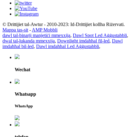
© Drittijiet tal-Awtur - 2010-2023: Id-Drittijiet kollha Riżervati.
Mappa tas-sit
-
AMP Mobbli
dawl tal-binarji manjetiċi mmexxija
,
Dawl Spot Led Aġġustabbli
,
dwal tal-lukanda mmexxija
,
Downlight imdaħħal fil-led
,
Dawl
imdaħħal bil-led
,
Dawl imdaħħal Led Aġġustabbli
,
Wechat
Whatsapp
WhatsApp
telefon