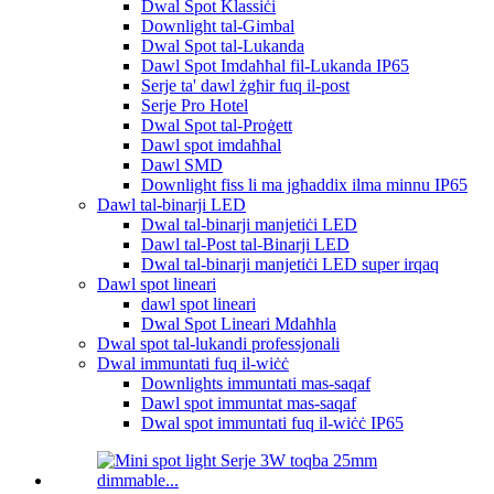
Dwal Spot Klassiċi
Downlight tal-Gimbal
Dwal Spot tal-Lukanda
Dawl Spot Imdaħħal fil-Lukanda IP65
Serje ta' dawl żgħir fuq il-post
Serje Pro Hotel
Dwal Spot tal-Proġett
Dawl spot imdaħħal
Dawl SMD
Downlight fiss li ma jgħaddix ilma minnu IP65
Dawl tal-binarji LED
Dwal tal-binarji manjetiċi LED
Dawl tal-Post tal-Binarji LED
Dwal tal-binarji manjetiċi LED super irqaq
Dawl spot lineari
dawl spot lineari
Dwal Spot Lineari Mdaħħla
Dwal spot tal-lukandi professjonali
Dwal immuntati fuq il-wiċċ
Downlights immuntati mas-saqaf
Dawl spot immuntat mas-saqaf
Dwal spot immuntati fuq il-wiċċ IP65