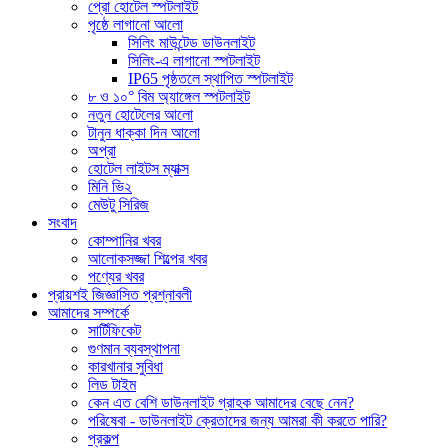
প্রো হোটেল স্পটলাইট
পৃষ্ঠে লাগানো আলো
সিলিং মাউন্টেড ডাউনলাইট
সিলিং-এ লাগানো স্পটলাইট
IP65 পৃষ্ঠতলে স্থাপিত স্পটলাইট
৮ ও ১০° বিম অ্যাঙ্গেল স্পটলাইট
নতুন হোটেলের আলো
টানুন ধাক্কা দিন আলো
অপ্রা
হোটেল লাইটস ম্যাক্স
মিনি ভি২
মেউটু সিরিজ
সংবাদ
কোম্পানির খবর
আলোকসজ্জা শিল্পের খবর
পণ্যের খবর
প্রায়শই জিজ্ঞাসিত প্রশ্নাবলী
আমাদের সম্পর্কে
সার্টিফিকেট
গুণমান ব্যবস্থাপনা
কারখানার সুবিধা
লিড টাইম
কেন এত বেশি ডাউনলাইট গ্রাহক আমাদের বেছে নেন?
পরিষেবা - ডাউনলাইট ক্রেতাদের জন্য আমরা কী করতে পারি?
প্রকল্প