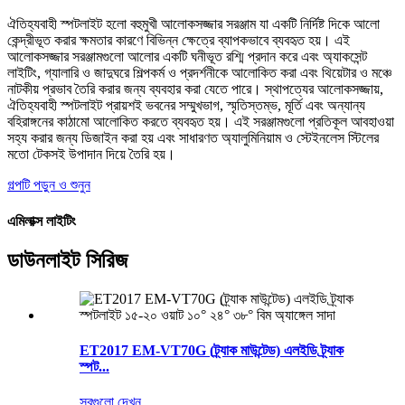
ঐতিহ্যবাহী স্পটলাইট হলো বহুমুখী আলোকসজ্জার সরঞ্জাম যা একটি নির্দিষ্ট দিকে আলো
কেন্দ্রীভূত করার ক্ষমতার কারণে বিভিন্ন ক্ষেত্রে ব্যাপকভাবে ব্যবহৃত হয়। এই
আলোকসজ্জার সরঞ্জামগুলো আলোর একটি ঘনীভূত রশ্মি প্রদান করে এবং অ্যাকসেন্ট
লাইটিং, গ্যালারি ও জাদুঘরে শিল্পকর্ম ও প্রদর্শনীকে আলোকিত করা এবং থিয়েটার ও মঞ্চে
নাটকীয় প্রভাব তৈরি করার জন্য ব্যবহার করা যেতে পারে। স্থাপত্যের আলোকসজ্জায়,
ঐতিহ্যবাহী স্পটলাইট প্রায়শই ভবনের সম্মুখভাগ, স্মৃতিস্তম্ভ, মূর্তি এবং অন্যান্য
বহিরাঙ্গনের কাঠামো আলোকিত করতে ব্যবহৃত হয়। এই সরঞ্জামগুলো প্রতিকূল আবহাওয়া
সহ্য করার জন্য ডিজাইন করা হয় এবং সাধারণত অ্যালুমিনিয়াম ও স্টেইনলেস স্টিলের
মতো টেকসই উপাদান দিয়ে তৈরি হয়।
গল্পটি পড়ুন ও শুনুন
এমিলাক্স লাইটিং
ডাউনলাইট সিরিজ
ET2017 EM-VT70G (ট্র্যাক মাউন্টেড) এলইডি ট্র্যাক
স্পট...
সবগুলো দেখুন