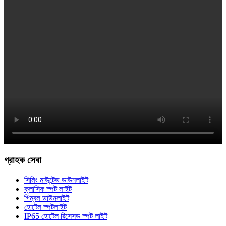
গ্রাহক সেবা
সিলিং মাউন্টেড ডাউনলাইট
ক্লাসিক স্পট লাইট
গিম্বল ডাউনলাইট
হোটেল স্পটলাইট
IP65 হোটেল রিসেসড স্পট লাইট