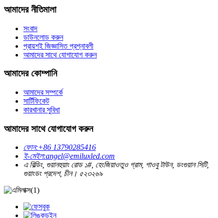
আমাদের নীতিমালা
সংবাদ
ডাউনলোড করুন
প্রায়শই জিজ্ঞাসিত প্রশ্নাবলী
আমাদের সাথে যোগাযোগ করুন
আমাদের কোম্পানি
আমাদের সম্পর্কে
সার্টিফিকেট
কারখানার সুবিধা
আমাদের সাথে যোগাযোগ করুন
ফোন:
+86 13790285416
ই-মেইল:
angel@emiluxled.com
এ বিল্ডিং, গুয়ানহুয়াং রোড ১#, হেংজিয়াওতুও গ্রাম, গাওবু টাউন, ডংগুয়ান সিটি,
গুয়াংডং প্রদেশ, চীন। ৫২৩২৬৯