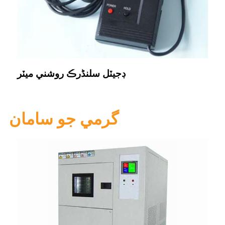
ڊجيٽل سلنڈرڪ روشني ميٽر
گرمي جو سامان