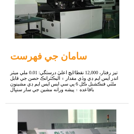
سامان جي فهرست
تيز رفتار، 12,000 نقطا/ايڇ اعليٰ درستگي: 0.01 ملي ميٽر
اندر ايس ايم ڊي وڏي مقدار ۾ اليڪٽرانڪ حصن جي قابل
ملٽي فنڪشنل ڪل 6 پي سي ايس ايس ايم ڊي مشينون
باقاعده ۽ پيشه ورانه مشين جي سار سنڀال