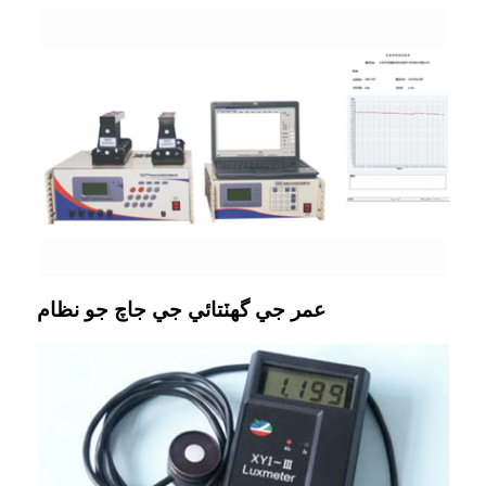
عمر جي گهٽتائي جي جاچ جو نظام