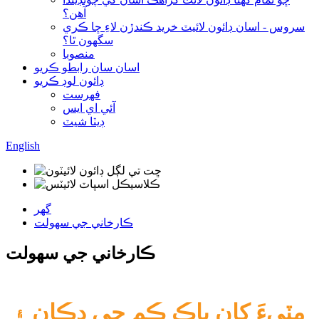
آهن؟
سروس - اسان ڊائون لائيٽ خريد ڪندڙن لاءِ ڇا ڪري
سگهون ٿا؟
منصوبا
اسان سان رابطو ڪريو
ڊائون لوڊ ڪريو
فهرست
آئي اي ايس
ڊيٽا شيٽ
English
گھر
ڪارخاني جي سهولت
ڪارخاني جي سهولت
مٽيءَ کان پاڪ ڪم جي دڪان ۽