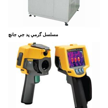
مسلسل گرمي پد جي جانچ