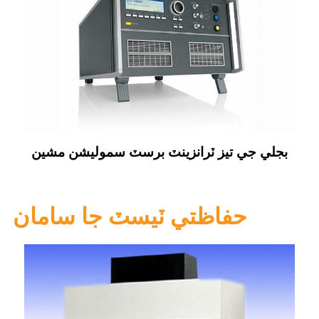
بجلي جي تيز ٽرانزينٽ برسٽ سموليشن مشين
حفاظتي ٽيسٽ جا سامان