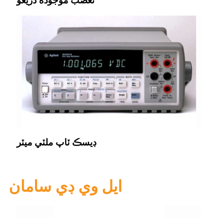
تعصب موجوده ذريعو
ڊيسڪ ٽاپ ملٽي ميٽر
ايل وي ڊي سامان