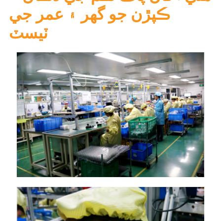
ڪپڙن جو گھر ۽ عمر جي
ٽيسٽ