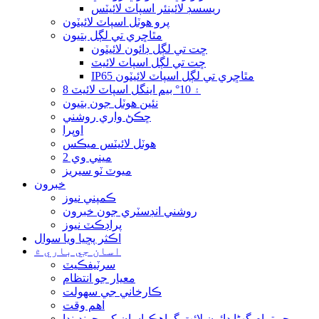
ريسسڊ لائينئر اسپاٽ لائيٽس
پرو هوٽل اسپاٽ لائيٽون
مٿاڇري تي لڳل بتيون
ڇت تي لڳل ڊائون لائيٽون
ڇت تي لڳل اسپاٽ لائيٽ
IP65 مٿاڇري تي لڳل اسپاٽ لائيٽون
8 ۽ 10° بيم اينگل اسپاٽ لائيٽ
نئين هوٽل جون بتيون
ڇڪڻ واري روشني
اوپرا
هوٽل لائيٽس ميڪس
ميني وي 2
ميوٽ ٽو سيريز
خبرون
ڪمپني نيوز
روشني انڊسٽري جون خبرون
پراڊڪٽ نيوز
اڪثر پڇيا ويا سوال
اسان جي باري ۾
سرٽيفڪيٽ
معيار جو انتظام
ڪارخاني جي سهولت
اهم وقت
ڇو تمام گهڻا ڊائون لائٽ گراهڪ اسان کي چونڊيندا