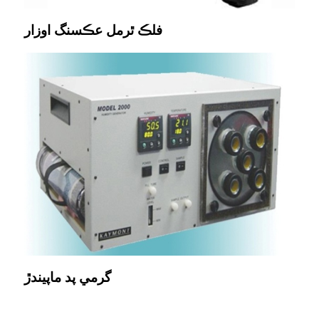
فلڪ ٿرمل عڪسنگ اوزار
گرمي پد ماپيندڙ