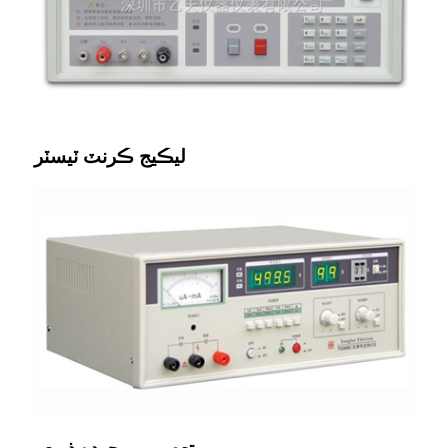
ليڪيج ڪرنٽ ٽيسٽر