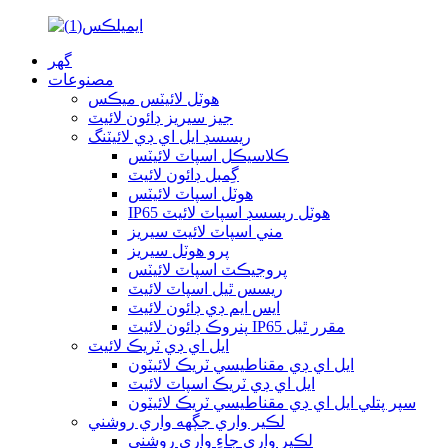
گھر
مصنوعات
هوٽل لائيٽس ميڪس
جيز سيريز ڊائون لائيٽ
ريسسڊ ايل اي ڊي لائيٽنگ
ڪلاسيڪل اسپاٽ لائيٽس
گِمبل ڊائون لائيٽ
هوٽل اسپاٽ لائيٽس
IP65 هوٽل ريسسڊ اسپاٽ لائيٽ
مني اسپاٽ لائيٽ سيريز
پرو هوٽل سيريز
پروجيڪٽ اسپاٽ لائيٽس
ريسس ٿيل اسپاٽ لائيٽ
ايس ايم ڊي ڊائون لائيٽ
پنروڪ ڊائون لائيٽ IP65 مقرر ٿيل
ايل اي ڊي ٽريڪ لائيٽ
ايل اي ڊي مقناطيسي ٽريڪ لائيٽون
ايل اي ڊي ٽريڪ اسپاٽ لائيٽ
سپر پتلي ايل اي ڊي مقناطيسي ٽريڪ لائيٽون
لڪير واري جڳهه واري روشني
لڪير واري جاءِ واري روشني