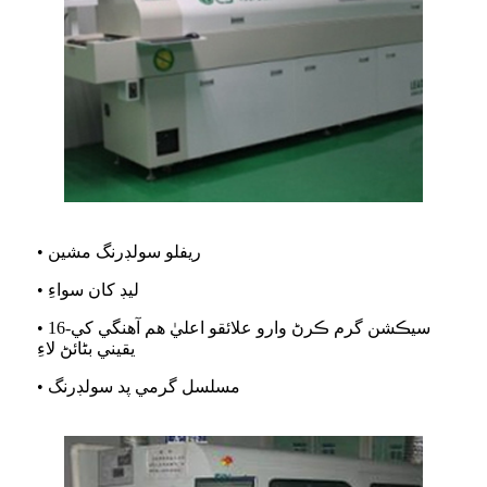
• ريفلو سولڊرنگ مشين
• ليڊ کان سواءِ
• 16-سيڪشن گرم ڪرڻ وارو علائقو اعليٰ هم آهنگي کي
يقيني بڻائڻ لاءِ
• مسلسل گرمي پد سولڊرنگ