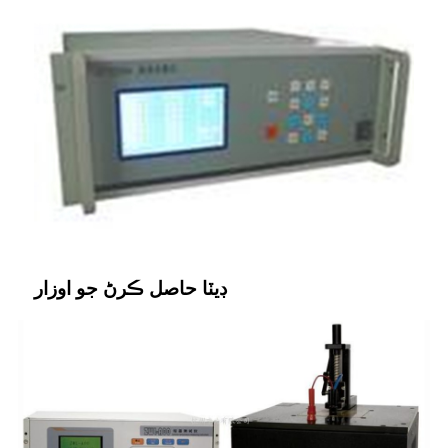
ڊيٽا حاصل ڪرڻ جو اوزار