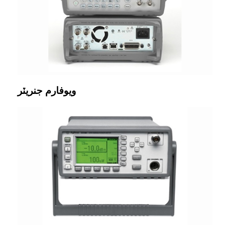
ويوفارم جنريٽر