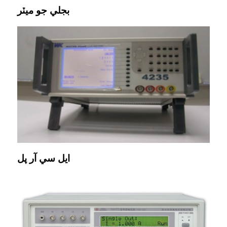
بجلي جو ميٽر
ايل سي آر پل