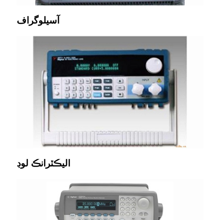
آسيلوگراف
اليڪٽرانڪ لوڊ