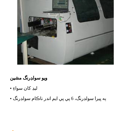
ويو سولڊرنگ مشين
• ليڊ کان سواءِ
• ٻه ڀيرا سولڊرنگ، 6 پي پي ايم اندر ناڪام سولڊرنگ