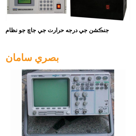
جنڪشن جي درجه حرارت جي جاچ جو نظام
بصري سامان