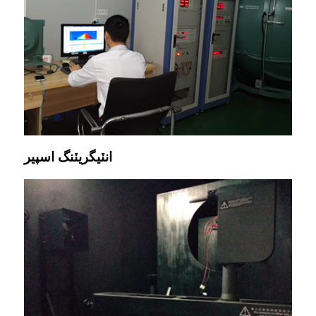
انٽيگريٽنگ اسپير