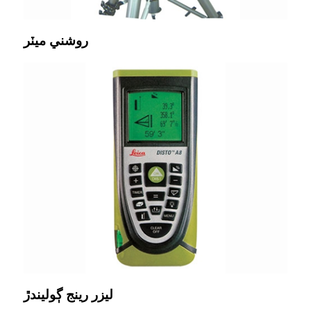
روشني ميٽر
ليزر رينج ڳوليندڙ