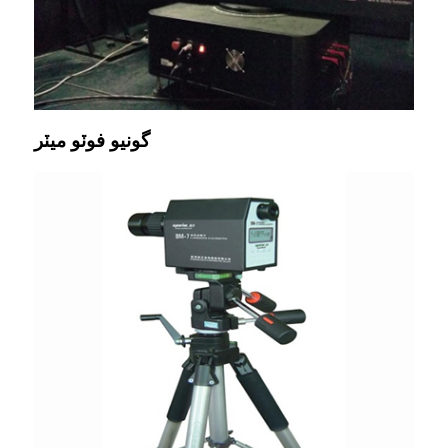
گونيو فوٽو ميٽر