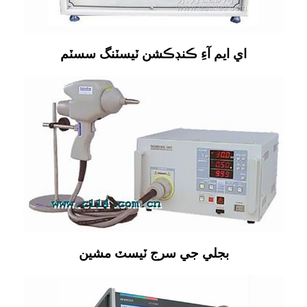
اي ايم آءِ ڪنڊڪشن ٽيسٽنگ سسٽم
بجلي جي سرج ٽيسٽ مشين