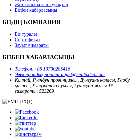
Жиі қойылатын сұрақтар
Бізбен хабарласыңы
БІЗДІҢ КОМПАНИЯ
Біз туралы
Сертификат
Зауыт ғимараты
БІЗБЕН ХАБАРЛАСЫҢЫ
Телефон:
+86 13790285416
Электрондық пошта:
angel@emiluxled.com
Қытай, Гуандун провинциясы, Дунгуань қаласы, Гаобу
қаласы, Хэнцзяотуо ауылы, Гуанхуан жолы 1#
ғимараты. 523269