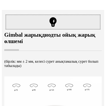
Gimbal жарықдиодты ойық жарық
өлшемі
(бірлік: мм ± 2 мм, келесі сурет анықтамалық сурет болып
табылады)