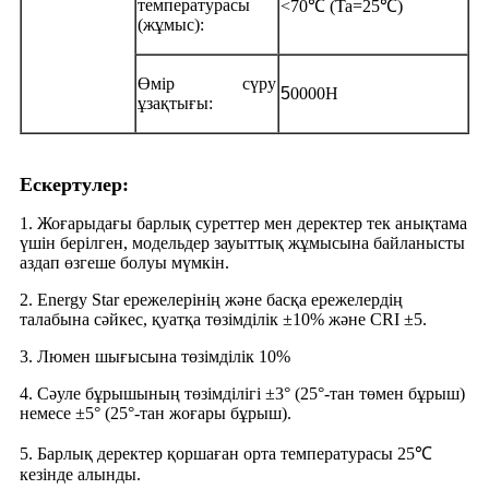
температурасы
<70℃ (Ta=25℃)
(жұмыс):
Өмір сүру
5
0000H
ұзақтығы:
Ескертулер:
1. Жоғарыдағы барлық суреттер мен деректер тек анықтама
үшін берілген, модельдер зауыттық жұмысына байланысты
аздап өзгеше болуы мүмкін.
2. Energy Star ережелерінің және басқа ережелердің
талабына сәйкес, қуатқа төзімділік ±10% және CRI ±5.
3. Люмен шығысына төзімділік 10%
4. Сәуле бұрышының төзімділігі ±3° (25°-тан төмен бұрыш)
немесе ±5° (25°-тан жоғары бұрыш).
5. Барлық деректер қоршаған орта температурасы 25℃
кезінде алынды.