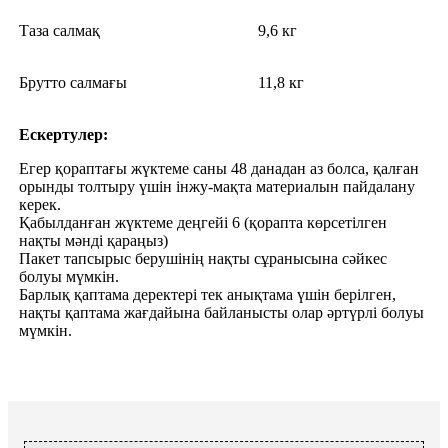
Таза салмақ
9,6 кг
Брутто салмағы
11,8 кг
Ескертулер:
Егер қораптағы жүктеме саны 48 данадан аз болса, қалған
орынды толтыру үшін інжу-мақта материалын пайдалану
керек.
Қабылданған жүктеме деңгейі 6 (қорапта көрсетілген
нақты мәнді қараңыз)
Пакет тапсырыс берушінің нақты сұранысына сәйкес
болуы мүмкін.
Барлық қаптама деректері тек анықтама үшін берілген,
нақты қаптама жағдайына байланысты олар әртүрлі болуы
мүмкін.