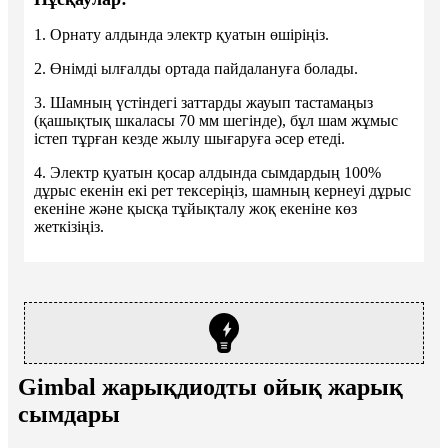
1. Орнату алдында электр қуатын өшіріңіз.
2. Өнімді ылғалды ортада пайдалануға болады.
3. Шамның үстіндегі заттарды жауып тастамаңыз
(қашықтық шкаласы 70 мм шегінде), бұл шам жұмыс
істеп тұрған кезде жылу шығаруға әсер етеді.
4. Электр қуатын қосар алдында сымдардың 100%
дұрыс екенін екі рет тексеріңіз, шамның кернеуі дұрыс
екеніне және қысқа тұйықталу жоқ екеніне көз
жеткізіңіз.
Gimbal жарықдиодты ойық жарық
сымдары