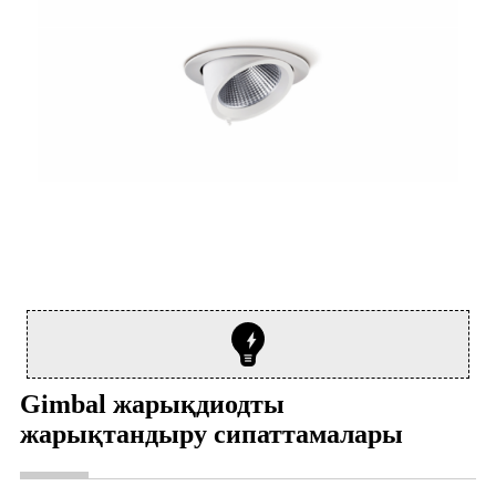
Gimbal жарықдиодты
жарықтандыру сипаттамалары