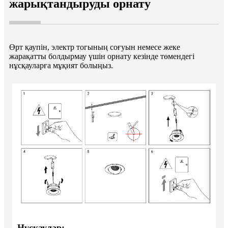
жарықтандыруды орнату
Өрт қаупін, электр тогының соғуын немесе жеке
жарақатты болдырмау үшін орнату кезінде төмендегі
нұсқауларға мұқият болыңыз.
Нұсқаулар: