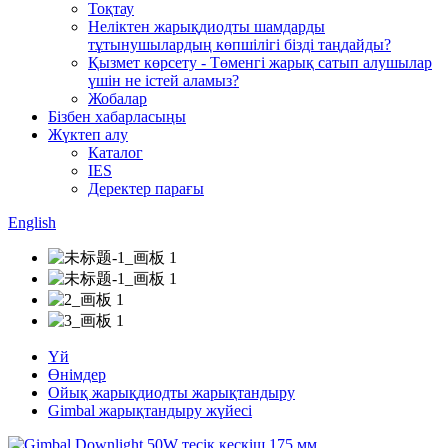
Тоқтау
Неліктен жарықдиодты шамдарды
тұтынушылардың көпшілігі бізді таңдайды?
Қызмет көрсету - Төменгі жарық сатып алушылар
үшін не істей аламыз?
Жобалар
Бізбен хабарласыңы
Жүктеп алу
Каталог
IES
Деректер парағы
English
Үй
Өнімдер
Ойық жарықдиодты жарықтандыру
Gimbal жарықтандыру жүйесі