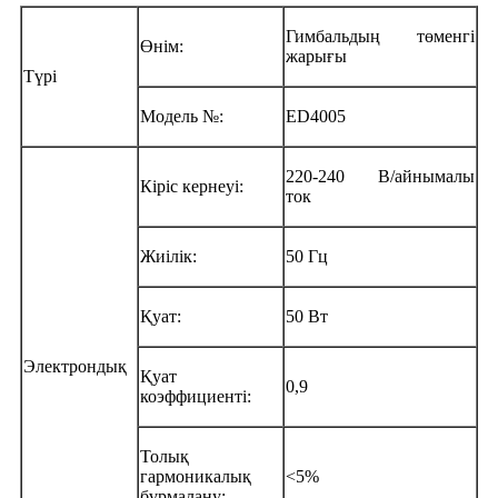
Гимбальдың төменгі
Өнім:
жарығы
Түрі
Модель №:
ED4005
220-240 В/айнымалы
Кіріс кернеуі:
ток
Жиілік:
50 Гц
Қуат:
50 Вт
Электрондық
Қуат
0,9
коэффициенті:
Толық
гармоникалық
<5%
бұрмалану: