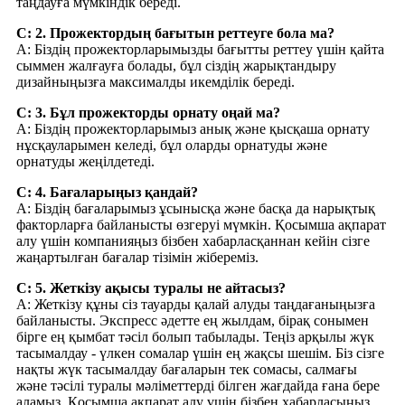
таңдауға мүмкіндік береді.
С: 2. Прожектордың бағытын реттеуге бола ма?
A: Біздің прожекторларымызды бағытты реттеу үшін қайта
сыммен жалғауға болады, бұл сіздің жарықтандыру
дизайныңызға максималды икемділік береді.
С: 3. Бұл прожекторды орнату оңай ма?
A: Біздің прожекторларымыз анық және қысқаша орнату
нұсқауларымен келеді, бұл оларды орнатуды және
орнатуды жеңілдетеді.
С: 4. Бағаларыңыз қандай?
A: Біздің бағаларымыз ұсынысқа және басқа да нарықтық
факторларға байланысты өзгеруі мүмкін. Қосымша ақпарат
алу үшін компанияңыз бізбен хабарласқаннан кейін сізге
жаңартылған бағалар тізімін жібереміз.
С: 5. Жеткізу ақысы туралы не айтасыз?
A: Жеткізу құны сіз тауарды қалай алуды таңдағаныңызға
байланысты. Экспресс әдетте ең жылдам, бірақ сонымен
бірге ең қымбат тәсіл болып табылады. Теңіз арқылы жүк
тасымалдау - үлкен сомалар үшін ең жақсы шешім. Біз сізге
нақты жүк тасымалдау бағаларын тек сомасы, салмағы
және тәсілі туралы мәліметтерді білген жағдайда ғана бере
аламыз. Қосымша ақпарат алу үшін бізбен хабарласыңыз.