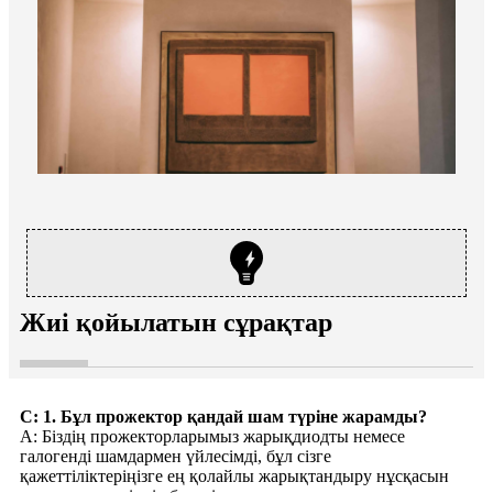
Жиі қойылатын сұрақтар
С: 1. Бұл прожектор қандай шам түріне жарамды?
A: Біздің прожекторларымыз жарықдиодты немесе
галогенді шамдармен үйлесімді, бұл сізге
қажеттіліктеріңізге ең қолайлы жарықтандыру нұсқасын