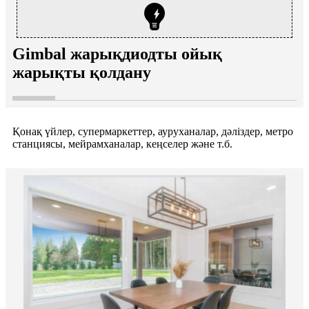
Gimbal жарықдиодты ойық
жарықты қолдану
Қонақ үйлер, супермаркеттер, ауруханалар, дәліздер, метро
станциясы, мейрамханалар, кеңселер және т.б.