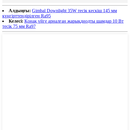
Алдыңғы:
Gimbal Downlight 35W тесік кескіш 145 мм
күңгірттендірілген Ra95
Келесі:
Қонақ үйге арналған жарықдиодты шамдар 10 Вт
тесік 75 мм Ra97