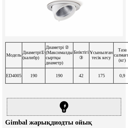
Диаметрі ②
Таза
Биіктігі
Диаметрі①
(Максималды
Ұсынылған
Модель
салмағ
(калибр)
сыртқы
③
тесік кесу
(кг)
диаметр)
ED4005
190
190
42
175
0,9
Gimbal жарықдиодты ойық