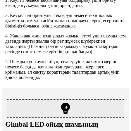
2. Қауіпті немесе зақымдануды болдырмау үшін орнату
кезінде нұсқауларды қатаң орындаңыз.
3. Кез келген орнатуды, тексеруді немесе техникалық
қызмет көрсетуді кәсіби маман орындауы керек, егер тиісті
біліміңіз болмаса, өзіңіз жасамаңыз.
4. Жақсырақ және ұзақ уақыт жұмыс істеуі үшін шамды кем
дегенде жарты жылда бір рет жұмсақ шүберекпен
тазалаңыз. (Шамның бетін зақымдауы мүмкін тазартқыш
ретінде спирт немесе еріткіш қолданбаңыз).
5. Шамды күн сәулесінің қатты түсуіне, жылу көздеріне
немесе басқа да жоғары температуралы жерлерге
қоймаңыз, ал сақтау қораптарын талаптардан артық үйіп
қоюға болмайды.
Gimbal LED ойық шамының