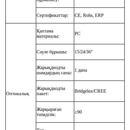
Сертификаттар:
CE, Rohs, ERP
Қаптама
PC
материалы:
Сәуле бұрышы:
15/24/36°
Жарықдиодты
1 дана
шамдардың саны:
Жарықдиодты
Bridgelux/CREE
Оптикалық
пакет:
Жарқыраған
≥90
тиімділік: