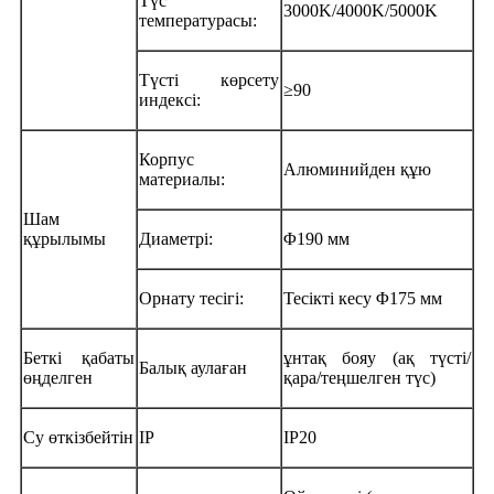
Түс
3000K/4000K/5000K
температурасы:
Түсті көрсету
≥90
индексі:
Корпус
Алюминийден құю
материалы:
Шам
құрылымы
Диаметрі:
Φ190 мм
Орнату тесігі:
Тесікті кесу Φ175 мм
Беткі қабаты
ұнтақ бояу (ақ түсті/
Балық аулаған
өңделген
қара/теңшелген түс)
Су өткізбейтін
IP
IP20