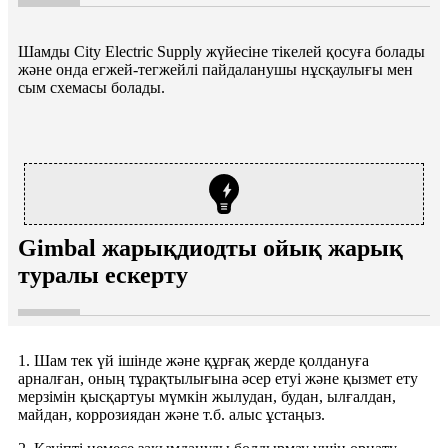
Шамды City Electric Supply жүйесіне тікелей қосуға болады
және онда егжей-тегжейлі пайдаланушы нұсқаулығы мен
сым схемасы болады.
Gimbal жарықдиодты ойық жарық
туралы ескерту
1. Шам тек үй ішінде және құрғақ жерде қолдануға
арналған, оның тұрақтылығына әсер етуі және қызмет ету
мерзімін қысқартуы мүмкін жылудан, будан, ылғалдан,
майдан, коррозиядан және т.б. алыс ұстаңыз.