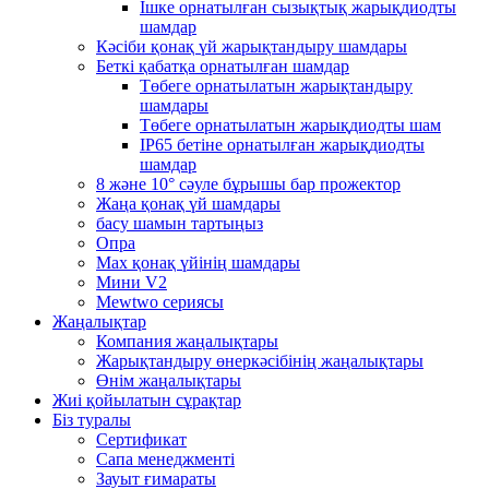
Ішке орнатылған сызықтық жарықдиодты
шамдар
Кәсіби қонақ үй жарықтандыру шамдары
Беткі қабатқа орнатылған шамдар
Төбеге орнатылатын жарықтандыру
шамдары
Төбеге орнатылатын жарықдиодты шам
IP65 бетіне орнатылған жарықдиодты
шамдар
8 және 10° сәуле бұрышы бар прожектор
Жаңа қонақ үй шамдары
басу шамын тартыңыз
Опра
Max қонақ үйінің шамдары
Мини V2
Mewtwo сериясы
Жаңалықтар
Компания жаңалықтары
Жарықтандыру өнеркәсібінің жаңалықтары
Өнім жаңалықтары
Жиі қойылатын сұрақтар
Біз туралы
Сертификат
Сапа менеджменті
Зауыт ғимараты