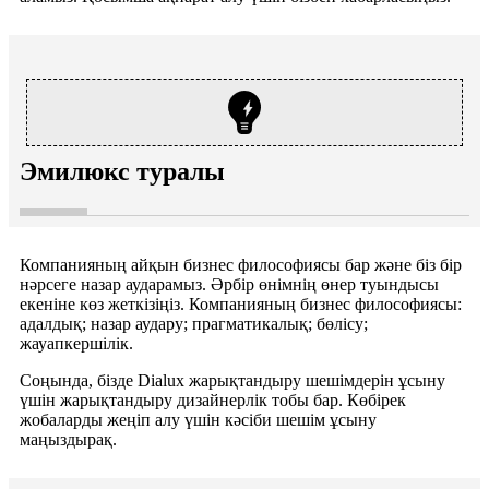
Эмилюкс туралы
Компанияның айқын бизнес философиясы бар және біз бір
нәрсеге назар аударамыз. Әрбір өнімнің өнер туындысы
екеніне көз жеткізіңіз. Компанияның бизнес философиясы:
адалдық; назар аудару; прагматикалық; бөлісу;
жауапкершілік.
Соңында, бізде Dialux жарықтандыру шешімдерін ұсыну
үшін жарықтандыру дизайнерлік тобы бар. Көбірек
жобаларды жеңіп алу үшін кәсіби шешім ұсыну
маңыздырақ.