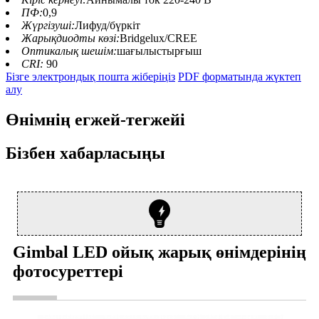
ПФ:
0,9
Жүргізуші:
Лифуд/бүркіт
Жарықдиодты көзі:
Bridgelux/CREE
Оптикалық шешім:
шағылыстырғыш
CRI:
90
Бізге электрондық пошта жіберіңіз
PDF форматында жүктеп
алу
Өнімнің егжей-тегжейі
Бізбен хабарласыңы
Gimbal LED ойық жарық өнімдерінің
фотосуреттері