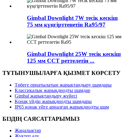
Gimbal Downlight 7W тесік кескіш
75 мм күңгірттенетін Ra95/97
Gimbal Downlight 25W тесік кескіш
125 мм CCT реттелетін ...
ТҰТЫНУШЫЛАРҒА ҚЫЗМЕТ КӨРСЕТУ
Төбеге орнатылатын жарықтандыру шамдары
Классикалық жарықдиодты шамдар
Gimbal жарықтандыру жүйесі
Қонақ үйдің жарықдиодты шамдары
IP65 қонақ үйге арналған жарықдиодты шам
БІЗДІҢ САЯСАТТАРЫМЫЗ
Жаңалықтар
Жүктеп алу