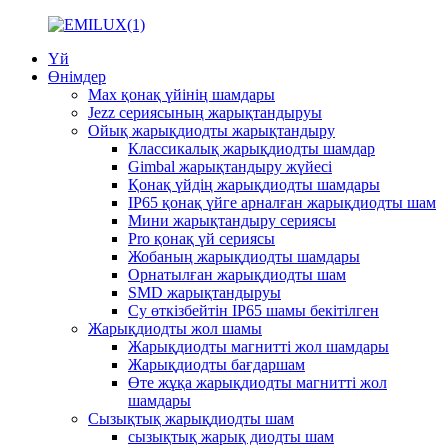
Үй
Өнімдер
Max қонақ үйінің шамдары
Jezz сериясының жарықтандыруы
Ойық жарықдиодты жарықтандыру
Классикалық жарықдиодты шамдар
Gimbal жарықтандыру жүйесі
Қонақ үйдің жарықдиодты шамдары
IP65 қонақ үйге арналған жарықдиодты шам
Мини жарықтандыру сериясы
Pro қонақ үй сериясы
Жобаның жарықдиодты шамдары
Орнатылған жарықдиодты шам
SMD жарықтандыруы
Су өткізбейтін IP65 шамы бекітілген
Жарықдиодты жол шамы
Жарықдиодты магнитті жол шамдары
Жарықдиодты бағдаршам
Өте жұқа жарықдиодты магнитті жол
шамдары
Сызықтық жарықдиодты шам
сызықтық жарық диодты шам