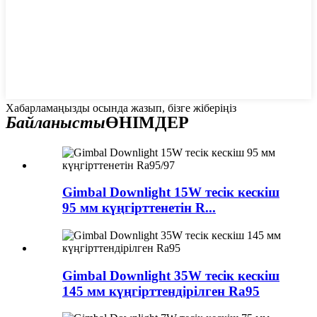
Хабарламаңызды осында жазып, бізге жіберіңіз
Байланысты
ӨНІМДЕР
Gimbal Downlight 15W тесік кескіш
95 мм күңгірттенетін R...
Gimbal Downlight 35W тесік кескіш
145 мм күңгірттендірілген Ra95