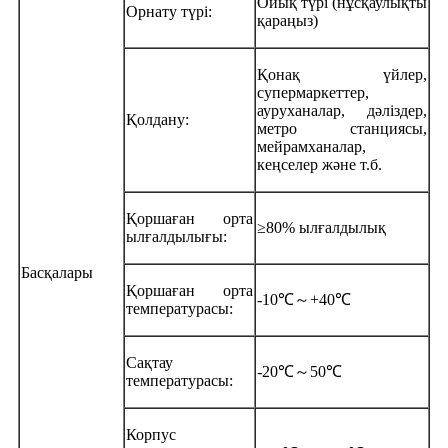
Ойық түрі (нұсқаулықты
Орнату түрі:
қараңыз)
Қонақ үйлер,
супермаркеттер,
ауруханалар, дәліздер,
Қолдану:
метро станциясы,
мейрамханалар,
кеңселер және т.б.
Қоршаған орта
≥80% ылғалдылық
ылғалдылығы:
Басқалары
Қоршаған орта
-10℃～+40℃
температурасы:
Сақтау
-20℃～50℃
температурасы:
Корпус