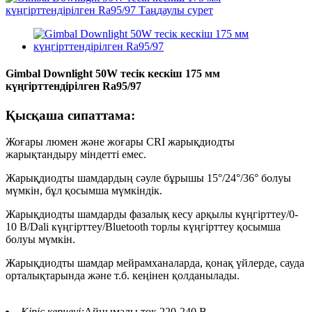
Gimbal Downlight 50W тесік кескіш 175 мм
күңгірттендірілген Ra95/97
Қысқаша сипаттама:
Жоғары люмен және жоғары CRI жарықдиодты
жарықтандыру міндетті емес.
Жарықдиодты шамдардың сәуле бұрышы 15°/24°/36° болуы
мүмкін, бұл қосымша мүмкіндік.
Жарықдиодты шамдарды фазалық кесу арқылы күңгірттеу/0-
10 В/Dali күңгірттеу/Bluetooth торлы күңгірттеу қосымша
болуы мүмкін.
Жарықдиодты шамдар мейрамханаларда, қонақ үйлерде, сауда
орталықтарында және т.б. кеңінен қолданылады.
Кіріс кернеуі:
Айнымалы ток 220-240 В