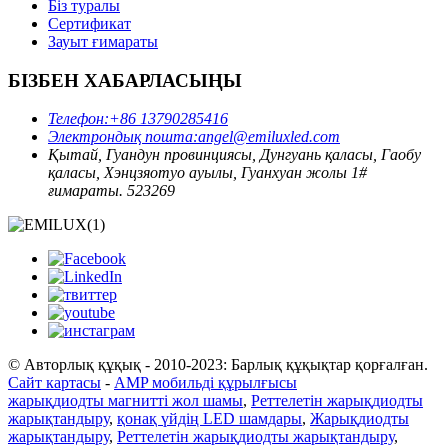
Біз туралы
Сертификат
Зауыт ғимараты
БІЗБЕН ХАБАРЛАСЫҢЫ
Телефон:
+86 13790285416
Электрондық пошта:
angel@emiluxled.com
Қытай, Гуандун провинциясы, Дунгуань қаласы, Гаобу
қаласы, Хэнцзяотуо ауылы, Гуанхуан жолы 1#
ғимараты. 523269
© Авторлық құқық - 2010-2023: Барлық құқықтар қорғалған.
Сайт картасы
-
AMP мобильді құрылғысы
жарықдиодты магнитті жол шамы
,
Реттелетін жарықдиодты
жарықтандыру
,
қонақ үйдің LED шамдары
,
Жарықдиодты
жарықтандыру
,
Реттелетін жарықдиодты жарықтандыру
,