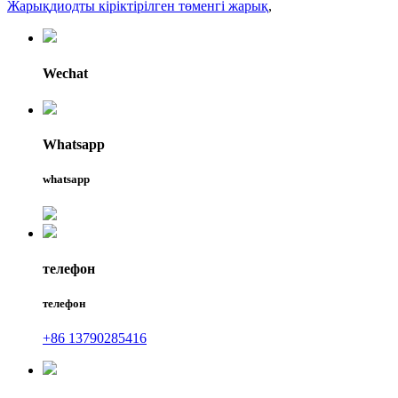
Жарықдиодты кіріктірілген төменгі жарық
,
Wechat
Whatsapp
whatsapp
телефон
телефон
+86 13790285416