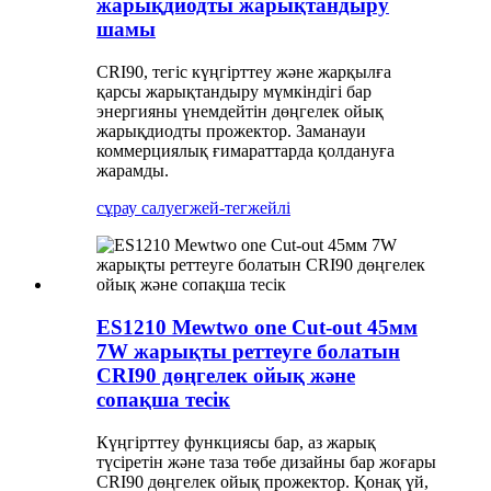
жарықдиодты жарықтандыру
шамы
CRI90, тегіс күңгірттеу және жарқылға
қарсы жарықтандыру мүмкіндігі бар
энергияны үнемдейтін дөңгелек ойық
жарықдиодты прожектор. Заманауи
коммерциялық ғимараттарда қолдануға
жарамды.
сұрау салу
егжей-тегжейлі
ES1210 Mewtwo one Cut-out 45мм
7W жарықты реттеуге болатын
CRI90 дөңгелек ойық және
сопақша тесік
Күңгірттеу функциясы бар, аз жарық
түсіретін және таза төбе дизайны бар жоғары
CRI90 дөңгелек ойық прожектор. Қонақ үй,