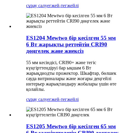
сұрау салу
егжей-тегжейлі
ES1204 Mewtwo бір кесілген 55 мм
6 Вт жарықты реттейтін CRI90
дөңгелек және жиексіз
55 мм кесіндісі, CRI90+ және тегіс
күңгірттендіруі бар ықшам 6 Вт
жарықдиодты прожектор. Шкафтар, бөлшек
сауда витриналары және жоғары деңгейлі
интерьер жарықтандыру жобалары үшін өте
қолайлы.
сұрау салу
егжей-тегжейлі
ES1205 Mewtwo бір кесілген 65 мм
6 Вт күңгірттелетін CRI90 дөңгелек