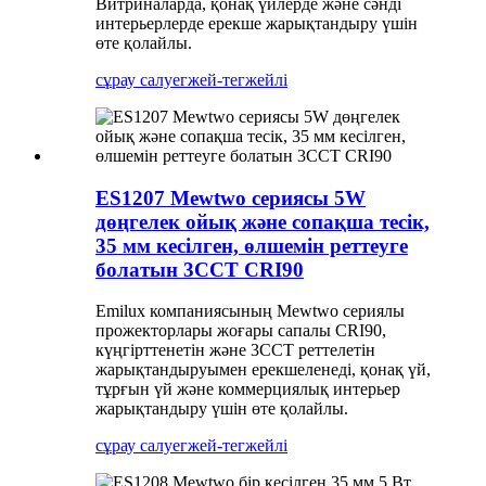
Витриналарда, қонақ үйлерде және сәнді
интерьерлерде ерекше жарықтандыру үшін
өте қолайлы.
сұрау салу
егжей-тегжейлі
ES1207 Mewtwo сериясы 5W
дөңгелек ойық және сопақша тесік,
35 мм кесілген, өлшемін реттеуге
болатын 3CCT CRI90
Emilux компаниясының Mewtwo сериялы
прожекторлары жоғары сапалы CRI90,
күңгірттенетін және 3CCT реттелетін
жарықтандыруымен ерекшеленеді, қонақ үй,
тұрғын үй және коммерциялық интерьер
жарықтандыру үшін өте қолайлы.
сұрау салу
егжей-тегжейлі