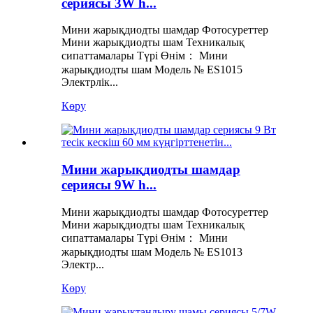
сериясы 3W h...
Мини жарықдиодты шамдар Фотосуреттер
Мини жарықдиодты шам Техникалық
сипаттамалары Түрі Өнім： Мини
жарықдиодты шам Модель № ES1015
Электрлік...
Көру
Мини жарықдиодты шамдар
сериясы 9W h...
Мини жарықдиодты шамдар Фотосуреттер
Мини жарықдиодты шам Техникалық
сипаттамалары Түрі Өнім： Мини
жарықдиодты шам Модель № ES1013
Электр...
Көру