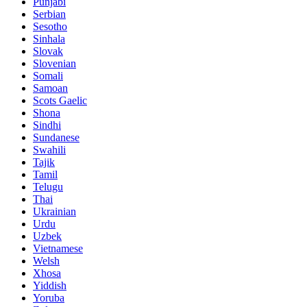
Punjabi
Serbian
Sesotho
Sinhala
Slovak
Slovenian
Somali
Samoan
Scots Gaelic
Shona
Sindhi
Sundanese
Swahili
Tajik
Tamil
Telugu
Thai
Ukrainian
Urdu
Uzbek
Vietnamese
Welsh
Xhosa
Yiddish
Yoruba