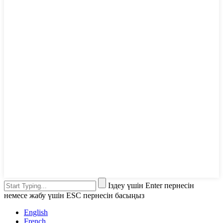
Іздеу үшін Enter пернесін
немесе жабу үшін ESC пернесін басыңыз
English
French