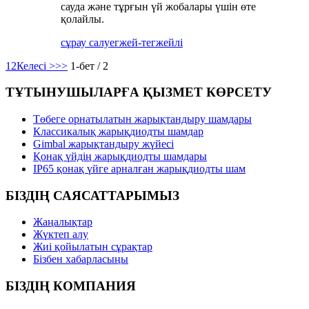
сауда және тұрғын үй жобалары үшін өте
қолайлы.
сұрау салу
егжей-тегжейлі
1
2
Келесі >
>>
1-бет / 2
ТҰТЫНУШЫЛАРҒА ҚЫЗМЕТ КӨРСЕТУ
Төбеге орнатылатын жарықтандыру шамдары
Классикалық жарықдиодты шамдар
Gimbal жарықтандыру жүйесі
Қонақ үйдің жарықдиодты шамдары
IP65 қонақ үйге арналған жарықдиодты шам
БІЗДІҢ САЯСАТТАРЫМЫЗ
Жаңалықтар
Жүктеп алу
Жиі қойылатын сұрақтар
Бізбен хабарласыңы
БІЗДІҢ КОМПАНИЯ