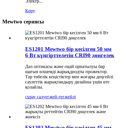
Электр...
Көру
Mewtwo сериясы
ES1201 Mewtwo бір кесілген 50 мм
6 Вт күңгірттелетін CRI90 дөңгелек
Дәл оптикасы және оңай орнатылуы бар
шағын өлшемді жарықдиодты прожектор.
Тар төбелік кеңістіктер мен жоғары деңгейлі
сәулеттік жарықтандыру дизайны үшін өте
қолайлы.
сұрау салу
егжей-тегжейлі
ES1202 Mewtwo бір кесілген 45 мм