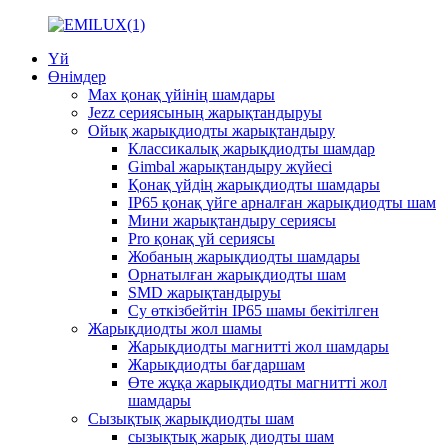
Үй
Өнімдер
Max қонақ үйінің шамдары
Jezz сериясының жарықтандыруы
Ойық жарықдиодты жарықтандыру
Классикалық жарықдиодты шамдар
Gimbal жарықтандыру жүйесі
Қонақ үйдің жарықдиодты шамдары
IP65 қонақ үйге арналған жарықдиодты шам
Мини жарықтандыру сериясы
Pro қонақ үй сериясы
Жобаның жарықдиодты шамдары
Орнатылған жарықдиодты шам
SMD жарықтандыруы
Су өткізбейтін IP65 шамы бекітілген
Жарықдиодты жол шамы
Жарықдиодты магнитті жол шамдары
Жарықдиодты бағдаршам
Өте жұқа жарықдиодты магнитті жол
шамдары
Сызықтық жарықдиодты шам
сызықтық жарық диодты шам