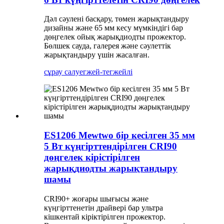
Дәл сәулені басқару, төмен жарықтандыру
дизайны және 65 мм кесу мүмкіндігі бар
дөңгелек ойық жарықдиодты прожектор.
Бөлшек сауда, галерея және сәулеттік
жарықтандыру үшін жасалған.
сұрау салу
егжей-тегжейлі
ES1206 Mewtwo бір кесілген 35 мм
5 Вт күңгірттендірілген CRI90
дөңгелек кірістірілген
жарықдиодты жарықтандыру
шамы
CRI90+ жоғары шығысы және
күңгірттенетін драйвері бар ультра
кішкентай кіріктірілген прожектор.