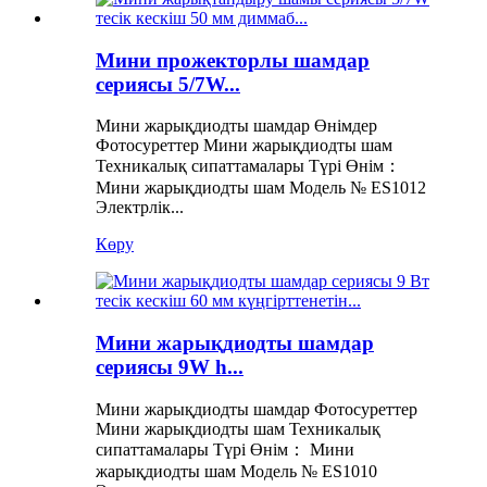
Мини прожекторлы шамдар
сериясы 5/7W...
Мини жарықдиодты шамдар Өнімдер
Фотосуреттер Мини жарықдиодты шам
Техникалық сипаттамалары Түрі Өнім：
Мини жарықдиодты шам Модель № ES1012
Электрлік...
Көру
Мини жарықдиодты шамдар
сериясы 9W h...
Мини жарықдиодты шамдар Фотосуреттер
Мини жарықдиодты шам Техникалық
сипаттамалары Түрі Өнім： Мини
жарықдиодты шам Модель № ES1010