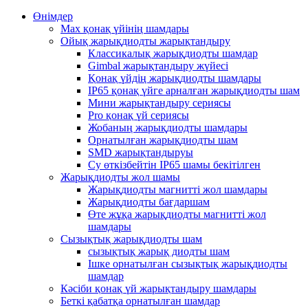
Өнімдер
Max қонақ үйінің шамдары
Ойық жарықдиодты жарықтандыру
Классикалық жарықдиодты шамдар
Gimbal жарықтандыру жүйесі
Қонақ үйдің жарықдиодты шамдары
IP65 қонақ үйге арналған жарықдиодты шам
Мини жарықтандыру сериясы
Pro қонақ үй сериясы
Жобаның жарықдиодты шамдары
Орнатылған жарықдиодты шам
SMD жарықтандыруы
Су өткізбейтін IP65 шамы бекітілген
Жарықдиодты жол шамы
Жарықдиодты магнитті жол шамдары
Жарықдиодты бағдаршам
Өте жұқа жарықдиодты магнитті жол
шамдары
Сызықтық жарықдиодты шам
сызықтық жарық диодты шам
Ішке орнатылған сызықтық жарықдиодты
шамдар
Кәсіби қонақ үй жарықтандыру шамдары
Беткі қабатқа орнатылған шамдар