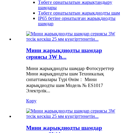
Төбеге орнатылатын жарықтандыру
шамдары
Төбеге орнатылатын жарықдиодты шам
IP65 бетіне орнатылған жарықдиодты
шамдар
Мини жарықдиодты шамдар
сериясы 3W h...
Мини жарықдиодты шамдар Фотосуреттер
Мини жарықдиодты шам Техникалық
сипаттамалары Түрі Өнім： Мини
жарықдиодты шам Модель № ES1017
Электрлік...
Көру
Мини жарықдиодты шамдар