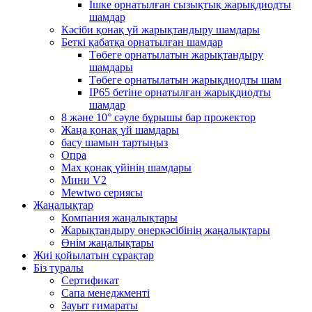
Ішке орнатылған сызықтық жарықдиодты
шамдар
Кәсіби қонақ үй жарықтандыру шамдары
Беткі қабатқа орнатылған шамдар
Төбеге орнатылатын жарықтандыру
шамдары
Төбеге орнатылатын жарықдиодты шам
IP65 бетіне орнатылған жарықдиодты
шамдар
8 және 10° сәуле бұрышы бар прожектор
Жаңа қонақ үй шамдары
басу шамын тартыңыз
Опра
Max қонақ үйінің шамдары
Мини V2
Mewtwo сериясы
Жаңалықтар
Компания жаңалықтары
Жарықтандыру өнеркәсібінің жаңалықтары
Өнім жаңалықтары
Жиі қойылатын сұрақтар
Біз туралы
Сертификат
Сапа менеджменті
Зауыт ғимараты