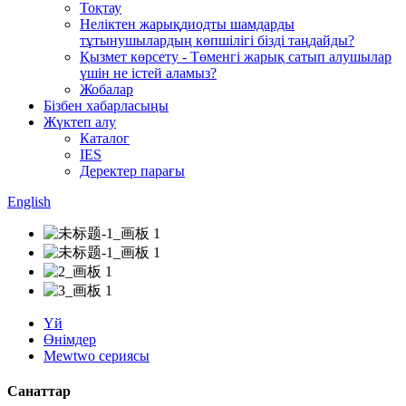
Тоқтау
Неліктен жарықдиодты шамдарды
тұтынушылардың көпшілігі бізді таңдайды?
Қызмет көрсету - Төменгі жарық сатып алушылар
үшін не істей аламыз?
Жобалар
Бізбен хабарласыңы
Жүктеп алу
Каталог
IES
Деректер парағы
English
Үй
Өнімдер
Mewtwo сериясы
Санаттар