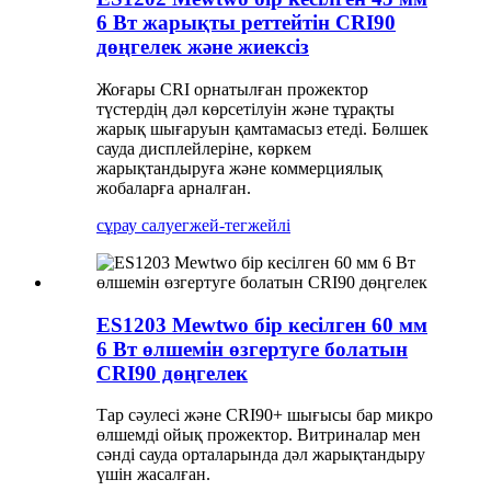
6 Вт жарықты реттейтін CRI90
дөңгелек және жиексіз
Жоғары CRI орнатылған прожектор
түстердің дәл көрсетілуін және тұрақты
жарық шығаруын қамтамасыз етеді. Бөлшек
сауда дисплейлеріне, көркем
жарықтандыруға және коммерциялық
жобаларға арналған.
сұрау салу
егжей-тегжейлі
ES1203 Mewtwo бір кесілген 60 мм
6 Вт өлшемін өзгертуге болатын
CRI90 дөңгелек
Тар сәулесі және CRI90+ шығысы бар микро
өлшемді ойық прожектор. Витриналар мен
сәнді сауда орталарында дәл жарықтандыру
үшін жасалған.