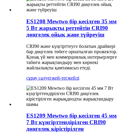
ES1208 Mewtwo бір кесілген 35 мм
5 Вт жарықты реттейтін CRI90
дөңгелек ойық және түйреуіш
CRI90 және күңгірттеуге болатын драйвері
бар дөңгелек төбеге орнатылған прожектор.
Қонақ үй мен коммерциялық интерьерлерге
табиғи жарықтандыру мен көрнекі
жайлылықты қамтамасыз етеді.
сұрау салу
егжей-тегжейлі
ES1209 Mewtwo бір кесілген 45 мм
7 Вт күңгірттендірілген CRI90
дөңгелек кірістірілген