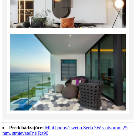
Predchádzajúce:
Mini bodové svetlo Séria 3W s otvorom 25
mm, stmievateľné Ra90