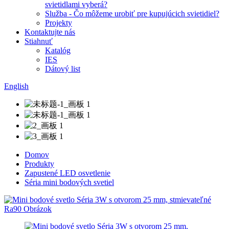
svietidlami vyberá?
Služba - Čo môžeme urobiť pre kupujúcich svietidiel?
Projekty
Kontaktujte nás
Stiahnuť
Katalóg
IES
Dátový list
English
Domov
Produkty
Zapustené LED osvetlenie
Séria mini bodových svetiel