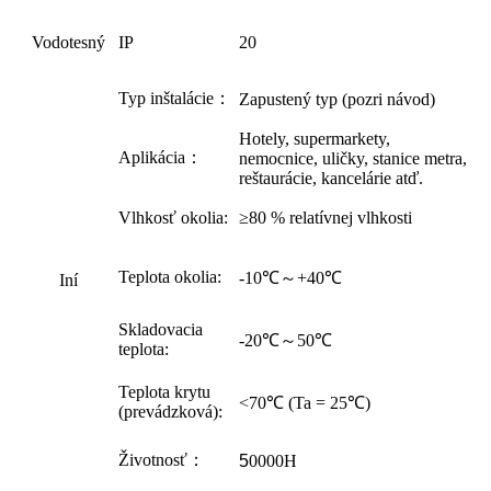
Vodotesný
IP
20
Typ inštalácie：
Zapustený typ (pozri návod)
Hotely, supermarkety,
Aplikácia：
nemocnice, uličky, stanice metra,
reštaurácie, kancelárie atď.
Vlhkosť okolia:
≥80 % relatívnej vlhkosti
Teplota okolia:
-10℃～+40℃
Iní
Skladovacia
-20℃～50℃
teplota:
Teplota krytu
<70℃ (Ta = 25℃)
(prevádzková):
Životnosť：
5
0000H