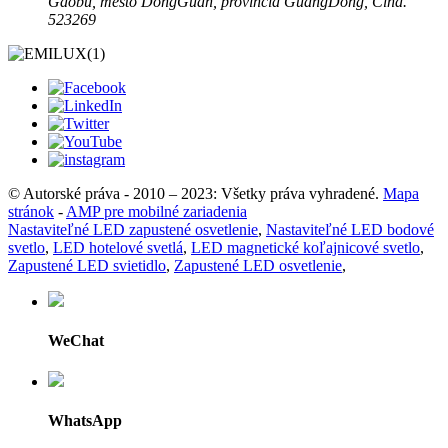
Gaobu, mesto DongGuan, provincia GuangDong, Čína.
523269
© Autorské práva - 2010 – 2023: Všetky práva vyhradené.
Mapa
stránok
-
AMP pre mobilné zariadenia
Nastaviteľné LED zapustené osvetlenie
,
Nastaviteľné LED bodové
svetlo
,
LED hotelové svetlá
,
LED magnetické koľajnicové svetlo
,
Zapustené LED svietidlo
,
Zapustené LED osvetlenie
,
WeChat
WhatsApp