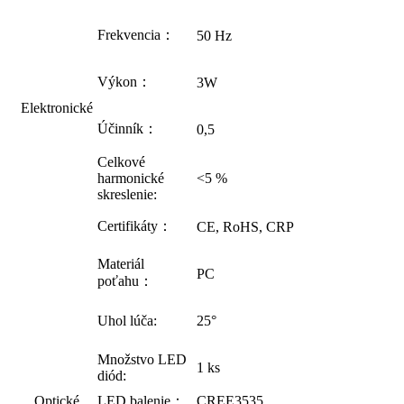
Frekvencia：
50 Hz
Výkon：
3W
Elektronické
Účinník：
0,5
Celkové
harmonické
<5 %
skreslenie:
Certifikáty：
CE, RoHS, CRP
Materiál
PC
poťahu：
Uhol lúča:
25°
Množstvo LED
1 ks
diód:
Optické
LED balenie：
CREE3535