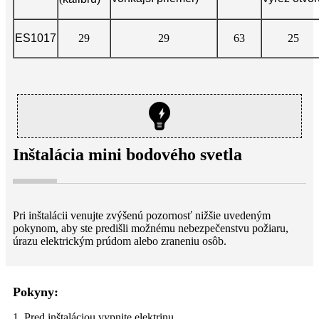
ES1017
29
29
63
25
Inštalácia mini bodového svetla
Pri inštalácii venujte zvýšenú pozornosť nižšie uvedeným
pokynom, aby ste predišli možnému nebezpečenstvu požiaru,
úrazu elektrickým prúdom alebo zraneniu osôb.
Pokyny:
1. Pred inštaláciou vypnite elektrinu.