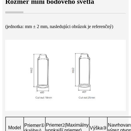
Rozmer mini bodového svetla
(jednotka: mm ± 2 mm, nasledujúci obrázok je referenčný)
Priemer
2
(Maximálny
Navrhovan
Priemer
①
Model
Výška
③
vonkajší priemer)
výrez otvor
(
kalibru)