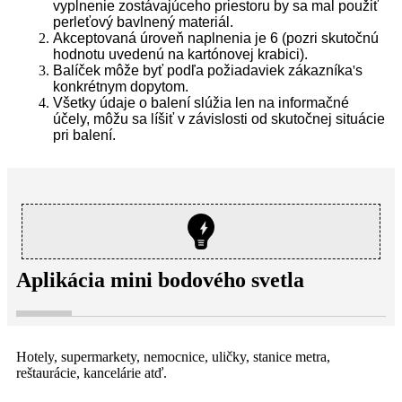
vyplnenie zostávajúceho priestoru by sa mal použiť
perleťový bavlnený materiál.
Akceptovaná úroveň naplnenia je 6 (pozri skutočnú
hodnotu uvedenú na kartónovej krabici).
Balíček môže byť podľa požiadaviek zákazníka
'
s
konkrétnym dopytom.
Všetky údaje o balení slúžia len na informačné
účely, môžu sa líšiť v závislosti od skutočnej situácie
pri balení.
Aplikácia mini bodového svetla
Hotely, supermarkety, nemocnice, uličky, stanice metra,
reštaurácie, kancelárie atď.