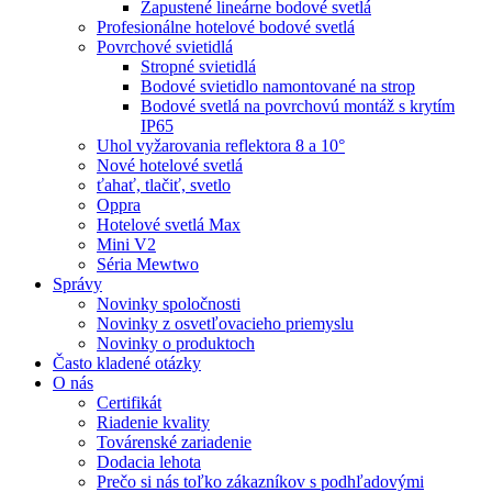
Zapustené lineárne bodové svetlá
Profesionálne hotelové bodové svetlá
Povrchové svietidlá
Stropné svietidlá
Bodové svietidlo namontované na strop
Bodové svetlá na povrchovú montáž s krytím
IP65
Uhol vyžarovania reflektora 8 a 10°
Nové hotelové svetlá
ťahať, tlačiť, svetlo
Oppra
Hotelové svetlá Max
Mini V2
Séria Mewtwo
Správy
Novinky spoločnosti
Novinky z osvetľovacieho priemyslu
Novinky o produktoch
Často kladené otázky
O nás
Certifikát
Riadenie kvality
Továrenské zariadenie
Dodacia lehota
Prečo si nás toľko zákazníkov s podhľadovými