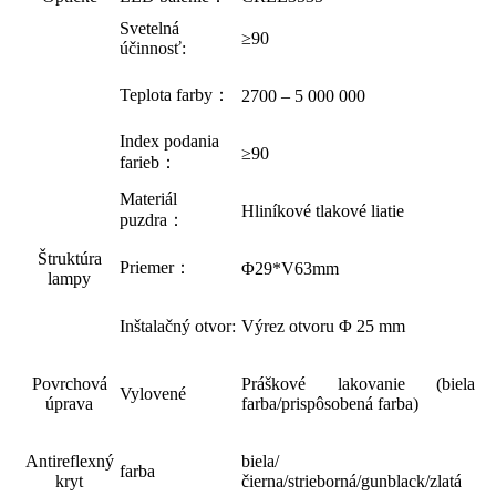
Svetelná
≥90
účinnosť:
Teplota farby：
2700 – 5 000 000
Index podania
≥90
farieb：
Materiál
Hliníkové tlakové liatie
puzdra：
Štruktúra
Priemer：
Φ29*V63mm
lampy
Inštalačný otvor:
Výrez otvoru Φ 25 mm
Povrchová
Práškové lakovanie (biela
Vylovené
úprava
farba/prispôsobená farba)
Antireflexný
biela/
farba
kryt
čierna/strieborná/gunblack/zlatá