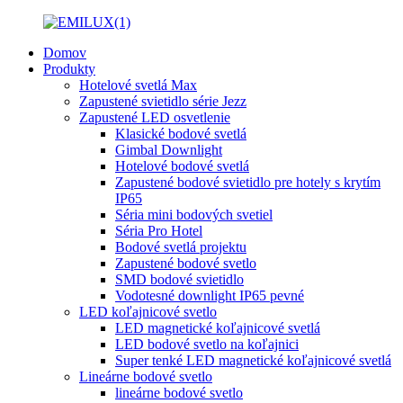
Domov
Produkty
Hotelové svetlá Max
Zapustené svietidlo série Jezz
Zapustené LED osvetlenie
Klasické bodové svetlá
Gimbal Downlight
Hotelové bodové svetlá
Zapustené bodové svietidlo pre hotely s krytím
IP65
Séria mini bodových svetiel
Séria Pro Hotel
Bodové svetlá projektu
Zapustené bodové svetlo
SMD bodové svietidlo
Vodotesné downlight IP65 pevné
LED koľajnicové svetlo
LED magnetické koľajnicové svetlá
LED bodové svetlo na koľajnici
Super tenké LED magnetické koľajnicové svetlá
Lineárne bodové svetlo
lineárne bodové svetlo