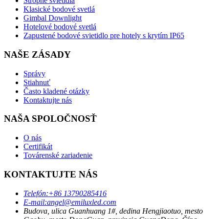
Stropné svietidlá
Klasické bodové svetlá
Gimbal Downlight
Hotelové bodové svetlá
Zapustené bodové svietidlo pre hotely s krytím IP65
NAŠE ZÁSADY
Správy
Stiahnuť
Často kladené otázky
Kontaktujte nás
NAŠA SPOLOČNOSŤ
O nás
Certifikát
Továrenské zariadenie
KONTAKTUJTE NÁS
Telefón:
+86 13790285416
E-mail:
angel@emiluxled.com
Budova, ulica Guanhuang 1#, dedina Hengjiaotuo, mesto