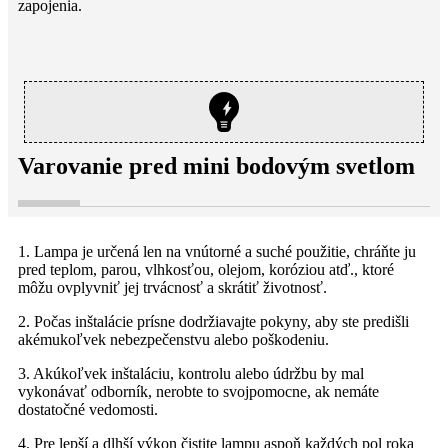
zapojenia.
Varovanie pred mini bodovým svetlom
1. Lampa je určená len na vnútorné a suché použitie, chráňte ju
pred teplom, parou, vlhkosťou, olejom, koróziou atď., ktoré
môžu ovplyvniť jej trvácnosť a skrátiť životnosť.
2. Počas inštalácie prísne dodržiavajte pokyny, aby ste predišli
akémukoľvek nebezpečenstvu alebo poškodeniu.
3. Akúkoľvek inštaláciu, kontrolu alebo údržbu by mal
vykonávať odborník, nerobte to svojpomocne, ak nemáte
dostatočné vedomosti.
4. Pre lepší a dlhší výkon čistite lampu aspoň každých pol roka