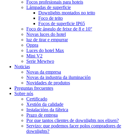
Focos profesionais para hoteis
Lámpadas de superficie
Downlights montados no teito
Foco de teito
Focos de superficie IP65
Foco de ángulo de feixe de 8 e 10°
Novas luces do hotel
luz de tirar e empurrar
Oppra
Luces do hotel Max
Mini V2
Serie Mewtwo
Noticias
Novas da empresa
Novas da industria da iluminación
Novidades de produtos
Preguntas frecuentes
Sobre nós
Certificado
Xestión da calidade
Instalacións da fábrica
Prazo de entrega
Por que tantos clientes de downlights nos elixen?
Servizo: que podemos facer polos compradores de
downlights?