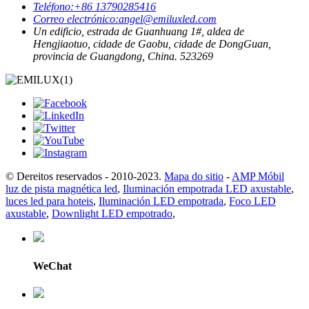
Teléfono:
+86 13790285416
Correo electrónico:
angel@emiluxled.com
Un edificio, estrada de Guanhuang 1#, aldea de
Hengjiaotuo, cidade de Gaobu, cidade de DongGuan,
provincia de Guangdong, China. 523269
© Dereitos reservados - 2010-2023.
Mapa do sitio
-
AMP Móbil
luz de pista magnética led
,
Iluminación empotrada LED axustable
,
luces led para hoteis
,
Iluminación LED empotrada
,
Foco LED
axustable
,
Downlight LED empotrado
,
WeChat