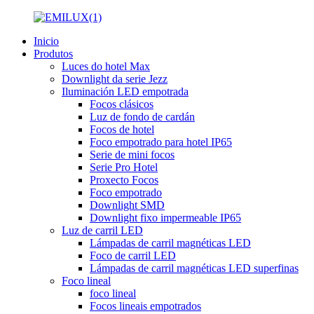
Inicio
Produtos
Luces do hotel Max
Downlight da serie Jezz
Iluminación LED empotrada
Focos clásicos
Luz de fondo de cardán
Focos de hotel
Foco empotrado para hotel IP65
Serie de mini focos
Serie Pro Hotel
Proxecto Focos
Foco empotrado
Downlight SMD
Downlight fixo impermeable IP65
Luz de carril LED
Lámpadas de carril magnéticas LED
Foco de carril LED
Lámpadas de carril magnéticas LED superfinas
Foco lineal
foco lineal
Focos lineais empotrados