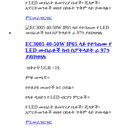
የ LED መብራት ለመኖሪያ ቤቶች፣ ቪላዎች፣
አፓርትመንቶች ወዘተ በስፋት ጥቅም ላይ ይውላል።
ምርመራ
ዝርዝር
EC3005 40-50W IP65 ላይ የተገጠሙ የ
LED መብራቶች ክብ ስፖትላይት ራ 97ን
ያደበዝዛሉ
ዝቅተኛ UGR <19.
ምቹ መጫኛ።
የተለያዩ መጠኖች እና ኃይል።
የላቀ ዲዛይን የ LED ብርሃን ምርቶች።
የ LED መብራት ለመኖሪያ ቤቶች፣ ቪላዎች፣
አፓርትመንቶች ወዘተ በስፋት ጥቅም ላይ ይውላል።
ምርመራ
ዝርዝር