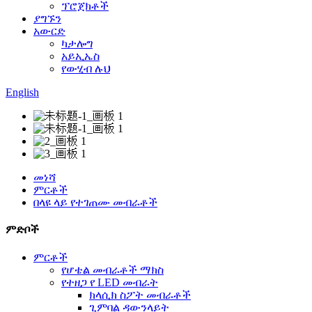
ፕሮጀክቶች
ያግኙን
አውርድ
ካታሎግ
አይኢኤስ
የውሂብ ሉህ
English
መነሻ
ምርቶች
በላዩ ላይ የተገጠሙ መብራቶች
ምድቦች
ምርቶች
የሆቴል መብራቶች ማክስ
የተዘጋ የ LED መብራት
ክላሲክ ስፖት መብራቶች
ጊምባል ዳውንላይት