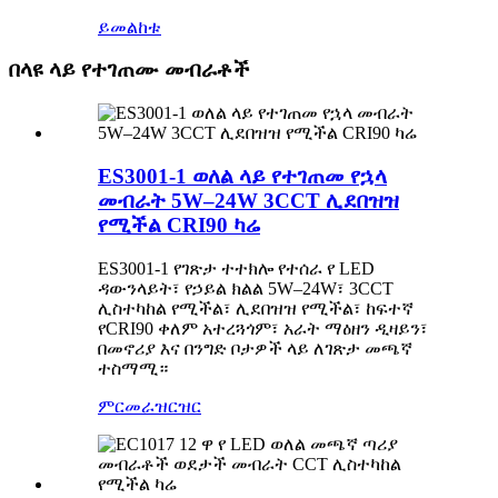
ይመልከቱ
በላዩ ላይ የተገጠሙ መብራቶች
ES3001-1 ወለል ላይ የተገጠመ የኋላ
መብራት 5W–24W 3CCT ሊደበዝዝ
የሚችል CRI90 ካሬ
ES3001-1 የገጽታ ተተክሎ የተሰራ የ LED
ዳውንላይት፣ የኃይል ክልል 5W–24W፣ 3CCT
ሊስተካከል የሚችል፣ ሊደበዝዝ የሚችል፣ ከፍተኛ
የCRI90 ቀለም አተረጓጎም፣ አራት ማዕዘን ዲዛይን፣
በመኖሪያ እና በንግድ ቦታዎች ላይ ለገጽታ መጫኛ
ተስማሚ።
ምርመራ
ዝርዝር