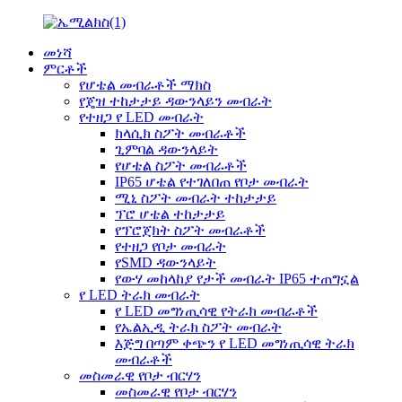
መነሻ
ምርቶች
የሆቴል መብራቶች ማክስ
የጄዝ ተከታታይ ዳውንላይን መብራት
የተዘጋ የ LED መብራት
ክላሲክ ስፖት መብራቶች
ጊምባል ዳውንላይት
የሆቴል ስፖት መብራቶች
IP65 ሆቴል የተገለበጠ የቦታ መብራት
ሚኒ ስፖት መብራት ተከታታይ
ፕሮ ሆቴል ተከታታይ
የፕሮጀክት ስፖት መብራቶች
የተዘጋ የቦታ መብራት
የSMD ዳውንላይት
የውሃ መከላከያ የታች መብራት IP65 ተጠግኗል
የ LED ትራክ መብራት
የ LED መግነጢሳዊ የትራክ መብራቶች
የኤልኢዲ ትራክ ስፖት መብራት
እጅግ በጣም ቀጭን የ LED መግነጢሳዊ ትራክ
መብራቶች
መስመራዊ የቦታ ብርሃን
መስመራዊ የቦታ ብርሃን