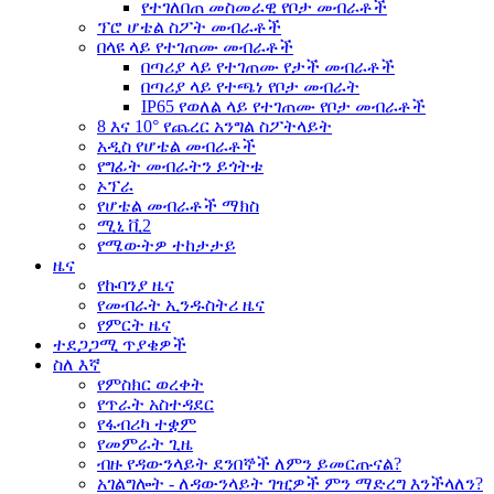
የተገለበጠ መስመራዊ የቦታ መብራቶች
ፕሮ ሆቴል ስፖት መብራቶች
በላዩ ላይ የተገጠሙ መብራቶች
በጣሪያ ላይ የተገጠሙ የታች መብራቶች
በጣሪያ ላይ የተጫነ የቦታ መብራት
IP65 የወለል ላይ የተገጠሙ የቦታ መብራቶች
8 እና 10° የጨረር አንግል ስፖትላይት
አዲስ የሆቴል መብራቶች
የግፊት መብራትን ይጎትቱ
ኦፕራ
የሆቴል መብራቶች ማክስ
ሚኒ ቪ2
የሜውትዎ ተከታታይ
ዜና
የኩባንያ ዜና
የመብራት ኢንዱስትሪ ዜና
የምርት ዜና
ተደጋጋሚ ጥያቄዎች
ስለ እኛ
የምስክር ወረቀት
የጥራት አስተዳደር
የፋብሪካ ተቋም
የመምራት ጊዜ
ብዙ የዳውንላይት ደንበኞች ለምን ይመርጡናል?
አገልግሎት - ለዳውንላይት ገዢዎች ምን ማድረግ እንችላለን?