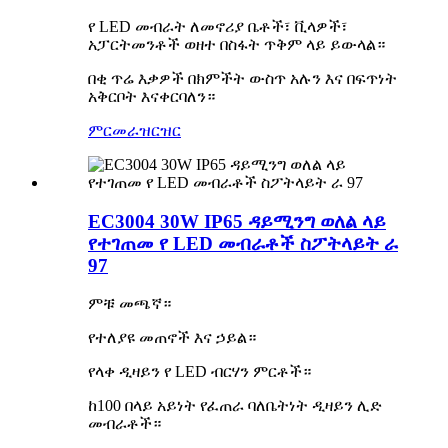
የ LED መብራት ለመኖሪያ ቤቶች፣ ቪላዎች፣
አፓርትመንቶች ወዘተ በስፋት ጥቅም ላይ ይውላል።
በቂ ጥሬ እቃዎች በክምችት ውስጥ አሉን እና በፍጥነት
አቅርቦት እናቀርባለን።
ምርመራ
ዝርዝር
EC3004 30W IP65 ዳይሚንግ ወለል ላይ
የተገጠመ የ LED መብራቶች ስፖትላይት ራ
97
ምቹ መጫኛ።
የተለያዩ መጠኖች እና ኃይል።
የላቀ ዲዛይን የ LED ብርሃን ምርቶች።
ከ100 በላይ አይነት የፈጠራ ባለቤትነት ዲዛይን ሊድ
መብራቶች።