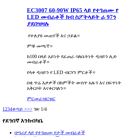
EC3007 60-90W IP65 ላይ የተገጠሙ የ
LED መብራቶች ክብ ስፖትላይት ራ 97ን
ያደበዝዛሉ
የተለያዩ መጠኖች እና ኃይል።
ምቹ መጫኛ።
ከ100 በላይ አይነት የፈጠራ ባለቤትነት ዲዛይን ሊድ
መብራቶች።
የላቀ ዲዛይን የ LED ብርሃን ምርቶች።
በቂ ጥሬ እቃዎች በክምችት ውስጥ አሉን እና በፍጥነት
አቅርቦት እናቀርባለን።
ምርመራ
ዝርዝር
1
2
3
4
ቀጣይ >
>>
ገጽ 1/4
የደንበኛ እንክብካቤ
በጣሪያ ላይ የተገጠሙ የታች መብራቶች