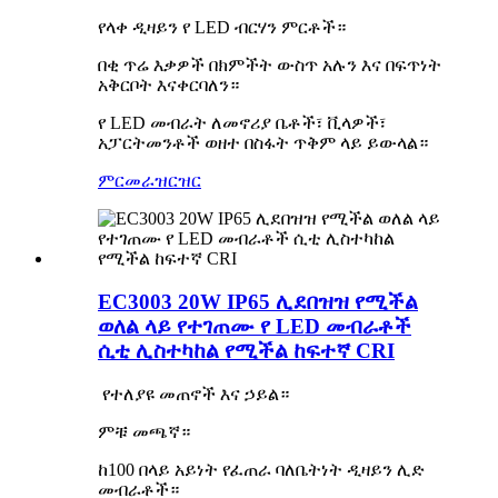
የላቀ ዲዛይን የ LED ብርሃን ምርቶች።
በቂ ጥሬ እቃዎች በክምችት ውስጥ አሉን እና በፍጥነት
አቅርቦት እናቀርባለን።
የ LED መብራት ለመኖሪያ ቤቶች፣ ቪላዎች፣
አፓርትመንቶች ወዘተ በስፋት ጥቅም ላይ ይውላል።
ምርመራ
ዝርዝር
EC3003 20W IP65 ሊደበዝዝ የሚችል
ወለል ላይ የተገጠሙ የ LED መብራቶች
ሲቲ ሊስተካከል የሚችል ከፍተኛ CRI
የተለያዩ መጠኖች እና ኃይል።
ምቹ መጫኛ።
ከ100 በላይ አይነት የፈጠራ ባለቤትነት ዲዛይን ሊድ
መብራቶች።