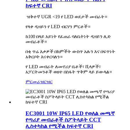
ከፍተኛ CRI
ዝቅተኛ UGR <19 የ LED ወደታች መብራት።
የላቀ ዲዛይን የ LED ብርሃን ምርቶች።
ከ100 በላይ አይነት የፈጠራ ባለቤትነት ዲዛይን ሊድ
መብራቶች።
በቂ ጥሬ እቃዎች በክምችት ውስጥ አሉን እና በፍጥነት
አቅርቦት እናቀርባለን።
የ LED መብራት ለመኖሪያ ቤቶች፣ ቪላዎች፣
አፓርትመንቶች ወዘተ በስፋት ጥቅም ላይ ይውላል።
ምርመራ
ዝርዝር
EC3001 10W IP65 LED የወለል መጫኛ
የጣሪያ መብራቶች ስፖትላይት CCT
ሊስተካከል የሚችል ከፍተኛ CRI