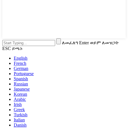
ለመፈለግ Enter ወይም ለመዝጋት
ESC ይጫኑ
English
French
German
Portuguese
Spanish
Russian
Japanese
Korean
Arabic
Irish
Greek
Turkish
Italian
Danish