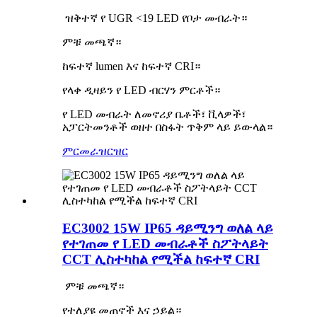
ዝቅተኛ የ UGR <19 LED የቦታ መብራት።
ምቹ መጫኛ።
ከፍተኛ lumen እና ከፍተኛ CRI።
የላቀ ዲዛይን የ LED ብርሃን ምርቶች።
የ LED መብራት ለመኖሪያ ቤቶች፣ ቪላዎች፣
አፓርትመንቶች ወዘተ በስፋት ጥቅም ላይ ይውላል።
ምርመራ
ዝርዝር
EC3002 15W IP65 ዳይሚንግ ወለል ላይ
የተገጠመ የ LED መብራቶች ስፖትላይት
CCT ሊስተካከል የሚችል ከፍተኛ CRI
ምቹ መጫኛ።
የተለያዩ መጠኖች እና ኃይል።