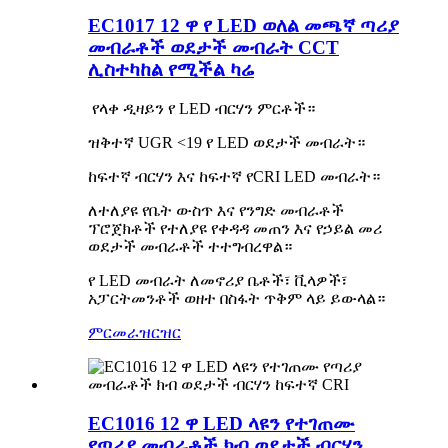
EC1017 12 ዋ የ LED ወለል መጫኛ ጣሪያ
መብራቶች ወደታች መብራት CCT
ሊስተካከል የሚችል ካሬ
የላቀ ዲዛይን የ LED ብርሃን ምርቶች።
ዝቅተኛ UGR <19 የ LED ወደታች መብራት።
ከፍተኛ ብርሃን እና ከፍተኛ የCRI LED መብራት።
ለተለያዩ የቤት ውስጥ እና የንግድ መብራቶች
ፕሮጀክቶች የተለያዩ የቀዳዳ መጠን እና የኃይል መሪ
ወደታች መብራቶች ተተግብረዋል።
የ LED መብራት ለመኖሪያ ቤቶች፣ ቪላዎች፣
አፓርትመንቶች ወዘተ በስፋት ጥቅም ላይ ይውላል።
ምርመራ
ዝርዝር
EC1016 12 ዋ LED ላዩን የተገጠሙ
የጣሪያ መብራቶች ክብ ወደታች ብርሃን