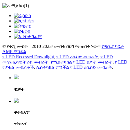
© የቅጂ መብት - 2010-2023፡ መብቱ በህግ የተጠበቀ ነው።
የጣቢያ ካርታ
-
AMP ሞባይል
የ LED Recessed Downlight
,
የ LED ሪሴስድ መብራት
,
የ LED
መግነጢሳዊ ትራክ መብራት
,
የሚስተካከል የ LED ስፖት መብራት
,
የ LED
የሆቴል መብራቶች
,
ሊስተካከል የሚችል የ LED ሪሴስድ መብራት
,
ዌቻት
ዋትስአፕ
ዋትስአፕ