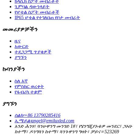
ክላሲክ ስፖት መብራቶች
ጊምባል ዳውንላይት
የሆቴል ስፖት መብራቶች
IP65 ሆቴል የተገለበጠ የቦታ መብራት
መመሪያዎቻችን
ዜና
አውርድ
ተደጋጋሚ ጥያቄዎች
ያግኙን
ኩባንያችን
ስለ እኛ
የምስክር ወረቀት
የፋብሪካ ተቋም
ያግኙን
ስልክ፡
+86 13790285416
ኢሜይል፡
angel@emiluxled.com
አንድ ሕንፃ፣ ጓንሁዋንግ መንገድ 1#፣ የሄንግጂያኦቱዎ መንደር፣ ጋኦቡ
ከተማ፣ ዶንግጓን ከተማ፣ ጓንጉዋንግ ግዛት፣ ቻይና። 523269