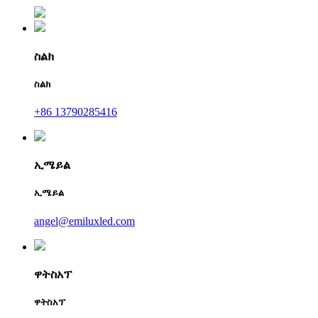
ስልክ
ስልክ
+86 13790285416
ኢሜይል
ኢሜይል
angel@emiluxled.com
ዋትስአፕ
ዋትስአፕ