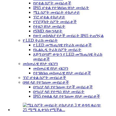
የሆቴል ስፖት መብራቶች
IP65 ሆቴል የተገለበጠ የቦታ መብራት
ሚኒ ስፖት መብራት ተከታታይ
ፕሮ ሆቴል ተከታታይ
የፕሮጀክት ስፖት መብራቶች
የተዘጋ የቦታ መብራት
የSMD ዳውንላይት
የውሃ መከላከያ የታች መብራት IP65 ተጠግኗል
የ LED ትራክ መብራት
የ LED መግነጢሳዊ የትራክ መብራቶች
የኤልኢዲ ትራክ ስፖት መብራት
እጅግ በጣም ቀጭን የ LED መግነጢሳዊ ትራክ
መብራቶች
መስመራዊ የቦታ ብርሃን
መስመራዊ የቦታ ብርሃን
የተገለበጠ መስመራዊ የቦታ መብራቶች
ፕሮ ሆቴል ስፖት መብራቶች
በላዩ ላይ የተገጠሙ መብራቶች
በጣሪያ ላይ የተገጠሙ የታች መብራቶች
በጣሪያ ላይ የተጫነ የቦታ መብራት
IP65 የወለል ላይ የተገጠሙ የቦታ መብራቶች