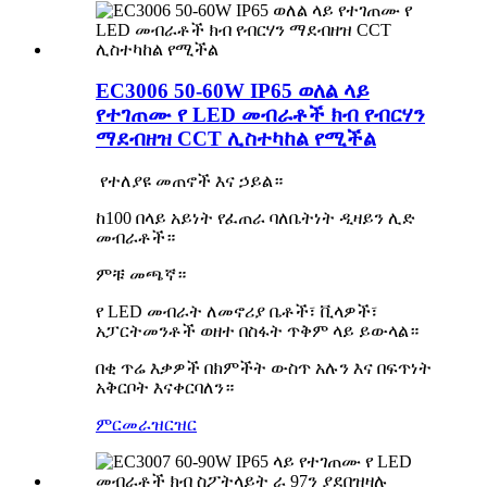
EC3006 50-60W IP65 ወለል ላይ
የተገጠሙ የ LED መብራቶች ክብ የብርሃን
ማደብዘዝ CCT ሊስተካከል የሚችል
የተለያዩ መጠኖች እና ኃይል።
ከ100 በላይ አይነት የፈጠራ ባለቤትነት ዲዛይን ሊድ
መብራቶች።
ምቹ መጫኛ።
የ LED መብራት ለመኖሪያ ቤቶች፣ ቪላዎች፣
አፓርትመንቶች ወዘተ በስፋት ጥቅም ላይ ይውላል።
በቂ ጥሬ እቃዎች በክምችት ውስጥ አሉን እና በፍጥነት
አቅርቦት እናቀርባለን።
ምርመራ
ዝርዝር